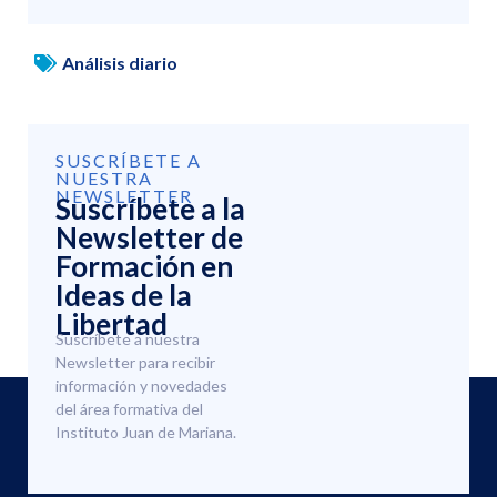
Análisis diario
SUSCRÍBETE A
NUESTRA
NEWSLETTER
Suscríbete a la
Newsletter de
Formación en
Ideas de la
Libertad
Suscríbete a nuestra
Newsletter para recibir
información y novedades
del área formativa del
Instituto Juan de Mariana.