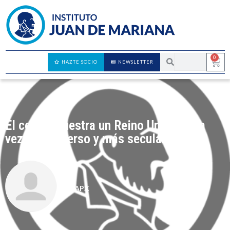
0
HAZTE SOCIO
NEWSLETTER
El censo muestra un Reino Unido cada
vez más diverso y más secular
CAPX