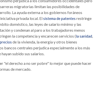
cionismo perjudica a los consumidores occidentales pero
arreras migratorias limitan las posibilidades de
arrollo. La ayuda externa a los gobiernos foráneos
niciativa privada local. El
restringe
sistema de patentes
mbito doméstico, las leyes de salario mínimo y las
atación y condenan al paro a los trabajadores menos
stringen la competencia y encarecen servicios (
,
la sanidad
de la vivienda, la energía y otros bienes
 precios
los bancos centrales perjudica especialmente a los más
 hayan subido sus salarios.
er "el derecho a no ser pobre" lo mejor que puede hacer
eformas de mercado.