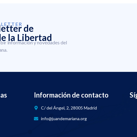
SLETTER
letter de
e la Libertad
ibir información y novedades del
ana.
nas
Información de contacto
Sí
C/ del Ángel, 2, 28005 Madrid
info@juandemariana.org