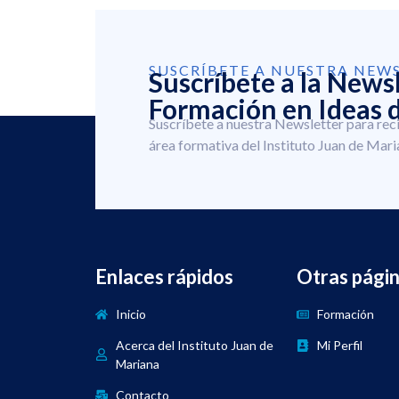
SUSCRÍBETE A NUESTRA NEW
Suscríbete a la News
Formación en Ideas d
Suscríbete a nuestra Newsletter para rec
área formativa del Instituto Juan de Mari
Enlaces rápidos
Otras pági
Inicio
Formación
Acerca del Instituto Juan de
Mi Perfil
Mariana
Contacto