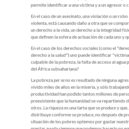
permite identificar a una víctima y a un agresor o 
En el caso de un asesinato, una violación o un rob
violenta, está causando daño a otra que se compor
un derecho a la vida, un derecho a la integridad fí
que definen la esfera de actuación de cada uno y 
En el caso de los derechos sociales (como el "derec
derecho a la salud") uno puede identificar "víctima
culpable de la pobreza, la falta de acceso al agua 
del África subsahariana?
La pobreza
per se
no es resultado de ninguna agres
vivido miles de años en la miseria, y sólo trabaja
productividad han podido tantos millones de person
preexistente que la humanidad se va repartiendo de
otros. La riqueza es una tarta que se
produce
y que,
distribuye conforme se produce, no después de pr
situación de los pobres optemos por gastar nuestr
prestar ayuda siempre que podemos hacerlo no equiv