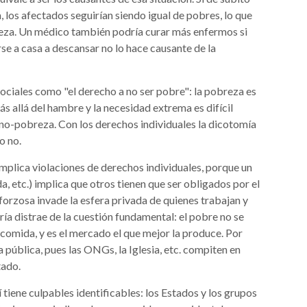
los afectados seguirían siendo igual de pobres, lo que
eza. Un médico también podría curar más enfermos si
rse a casa a descansar no lo hace causante de la
ciales como "el derecho a no ser pobre": la pobreza es
 allá del hambre y la necesidad extrema es difícil
a no-pobreza. Con los derechos individuales la dicotomía
o no.
 implica violaciones de derechos individuales, porque un
da, etc.) implica que otros tienen que ser obligados por el
 forzosa invade la esfera privada de quienes trabajan y
ría distrae de la cuestión fundamental: el pobre no se
 comida, y es el mercado el que mejor la produce. Por
a pública, pues las ONGs, la Iglesia, etc. compiten en
tado.
í tiene culpables identificables: los Estados y los grupos