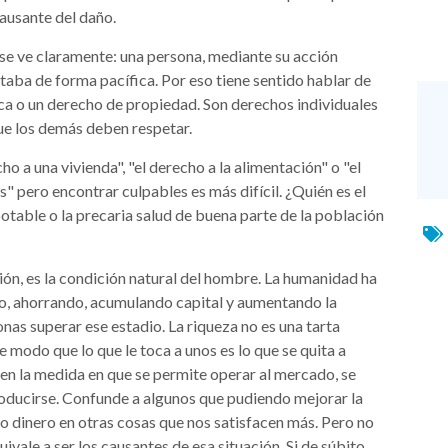
causante del daño.
o se ve claramente: una persona, mediante su acción
taba de forma pacífica. Por eso tiene sentido hablar de
sica o un derecho de propiedad. Son derechos individuales
que los demás deben respetar.
ho a una vivienda", "el derecho a la alimentación" o "el
s" pero encontrar culpables es más difícil. ¿Quién es el
potable o la precaria salud de buena parte de la población
ión, es la condición natural del hombre. La humanidad ha
ndo, ahorrando, acumulando capital y aumentando la
as superar ese estadio. La riqueza no es una tarta
 modo que lo que le toca a unos es lo que se quita a
 en la medida en que se permite operar al mercado, se
oducirse. Confunde a algunos que pudiendo mejorar la
o dinero en otras cosas que nos satisfacen más. Pero no
ale a ser los causantes de esa situación. Si de súbito