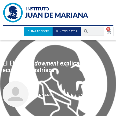
0
HAZTE SOCIO
NEWSLETTER
El Efecto
Endowment
explicado por la
economía austriaca
FERNANDO HERRERA-GONZÁLEZ