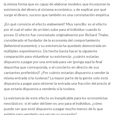
la misma forma que es capaz de elaborar modelos que incorporan la
existencia del dinero al sistema económico, y de explicar por qué
surge el dinero, suceso que también es una constatación empírica.
¿En qué consiste el efecto
endowment
? Muy sencillo: es el efecto
por el cual el valor de un bien sube para el individuo cuando lo
posee. El efecto fue constatado originalmente por Richard Thaler,
considerado el fundador de la economía del comportamiento
(
behavioral economics
), y su existencia ha quedado demostrada en
múltiples experimentos. De hecho basta hacer la siguiente
comparación para vislumbrar su existencia: ¿cuánto estarías
dispuesto a pagar por una entrada para ver (ponga aquí la final
deportiva que corresponda, o el concierto en directo de sus
cantantes preferidos)? ¿Por cuánto estarías dispuesto a vender la
misma entrada si la tuvieras? La mayor parte de la gente solo está
dispuesta a pagar para obtener la entrada una fracción del precio al
que estaría dispuesta a venderla si la tuviera.
La existencia de este efecto es inexplicable para los economistas
neoclásicos: si el valor del bien es uno para el individuo, ¿cómo
puede ser que esté dispuesto a pagar mucho menos de lo que
exigiría para venderlo una vez en su posesión?