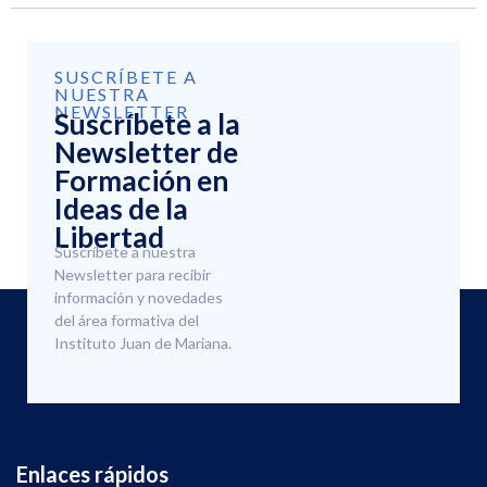
SUSCRÍBETE A
NUESTRA
NEWSLETTER
Suscríbete a la
Newsletter de
Formación en
Ideas de la
Libertad
Suscríbete a nuestra
Newsletter para recibir
información y novedades
del área formativa del
Instituto Juan de Mariana.
Enlaces rápidos