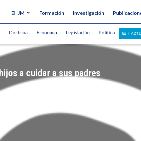
El IJM
Formación
Investigación
Publicacion
Doctrina
Economía
Legislación
Política
HAZTE
hijos a cuidar a sus padres