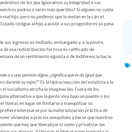
 anónimos de los que ignoramos su integridad o sus
nuestros padres o seres más queridos? Si alguien no cuida
 mal hijo, pero no pedimos que lo metan en la cárcel.
 Estado obligue al hijo a asistir a sus progenitores so pena
 de sus ingresos es multado, embargado y, a la postre,
a de esa redistribución forzosa es calificado de
emana de un sentimiento egoísta o de indiferencia hacia
da o a una pensión digna, ¿significa que te da igual que
ro durante su vejez?”
Es la típica reacción del estatista a la
l socialismo atrofia la imaginación. Fuera de los
na alternativa a que la gente viva bajo un puente o los
liberal, en lugar de limitarse a tranquilizar su
, prefiere interesarse por la materialización práctica de
roveer viviendas a precios asequibles y hacer que nuestros
endo que hay que liberalizar el suelo y privatizar las
zar sus ahorros. Al final es el liberal quien pregunta al