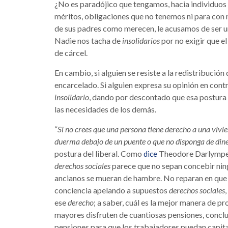
¿No es paradójico que tengamos, hacia individuos
méritos, obligaciones que no tenemos ni para con 
de sus padres como merecen, le acusamos de ser un
Nadie nos tacha de
insolidarios
por no exigir que el
de cárcel.
En cambio, si alguien se resiste a la redistribución
encarcelado. Si alguien expresa su opinión en contr
insolidario
, dando por descontado que esa postura 
las necesidades de los demás.
“
Si no crees que una persona tiene derecho a una vivien
duerma debajo de un puente o que no disponga de dine
postura del liberal. Como
Theodore Darlympe, e
dice
derechos sociales
parece que no sepan concebir ningu
ancianos se mueran de hambre. No reparan en que el 
conciencia apelando a supuestos
derechos sociales
ese
derecho
; a saber, cuál es la mejor manera de p
mayores disfruten de cuantiosas pensiones, concluy
pensiones para que los trabajadores puedan capitali