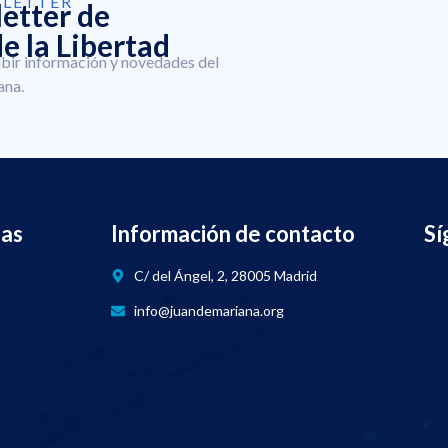
SLETTER
letter de
e la Libertad
ibir información y novedades del
ana.
nas
Información de contacto
Sí
C/ del Ángel, 2, 28005 Madrid
info@juandemariana.org