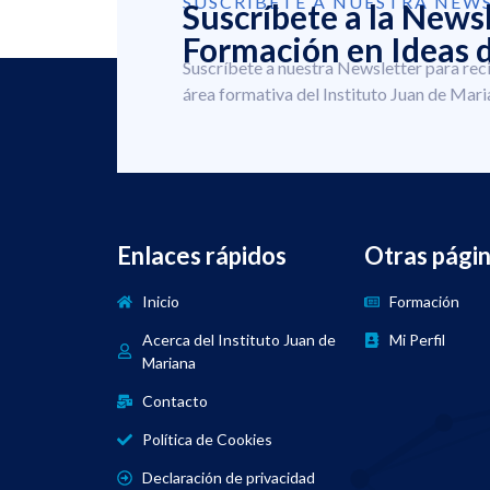
SUSCRÍBETE A NUESTRA NEW
Suscríbete a la News
Formación en Ideas d
Suscríbete a nuestra Newsletter para rec
área formativa del Instituto Juan de Mari
Enlaces rápidos
Otras pági
Inicio
Formación
Acerca del Instituto Juan de
Mi Perfil
Mariana
Contacto
Política de Cookies
Declaración de privacidad