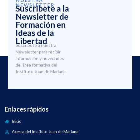
NEWSLETTER
Suscríbete a la
Newsletter de
Formación en
Ideas de la
Libertad
Suscríbete a nuestra
Newsletter para recibir
información y novedades
del área formativa del
Instituto Juan de Mariana.
Enlaces rápidos
Inicio
Acerca del Instituto Juan de Mariana