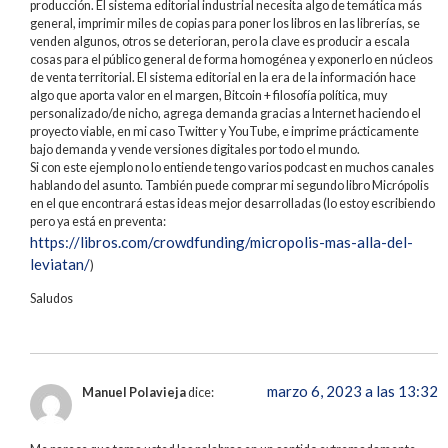
producción. El sistema editorial industrial necesita algo de temática más
general, imprimir miles de copias para poner los libros en las librerías, se
venden algunos, otros se deterioran, pero la clave es producir a escala
cosas para el público general de forma homogénea y exponerlo en núcleos
de venta territorial. El sistema editorial en la era de la información hace
algo que aporta valor en el margen, Bitcoin + filosofía política, muy
personalizado/de nicho, agrega demanda gracias a Internet haciendo el
proyecto viable, en mi caso Twitter y YouTube, e imprime prácticamente
bajo demanda y vende versiones digitales por todo el mundo.
Si con este ejemplo no lo entiende tengo varios podcast en muchos canales
hablando del asunto. También puede comprar mi segundo libro Micrópolis
en el que encontrará estas ideas mejor desarrolladas (lo estoy escribiendo
pero ya está en preventa:
https://libros.com/crowdfunding/micropolis-mas-alla-del-
leviatan/
)
Saludos
marzo 6, 2023 a las 13:32
Manuel Polavieja
dice: