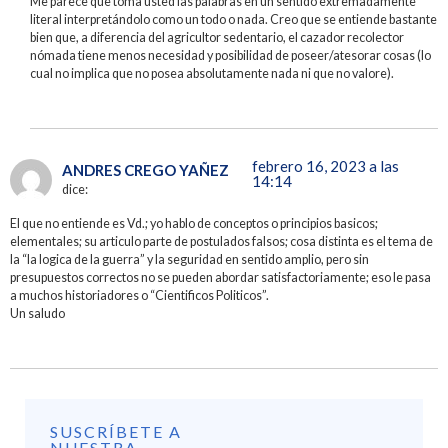
Me parece que toma usted las palabras en un sentido extremadamente
literal interpretándolo como un todo o nada. Creo que se entiende bastante
bien que, a diferencia del agricultor sedentario, el cazador recolector
nómada tiene menos necesidad y posibilidad de poseer/atesorar cosas (lo
cual no implica que no posea absolutamente nada ni que no valore).
febrero 16, 2023 a las
ANDRES CREGO YAÑEZ
14:14
dice:
El que no entiende es Vd.; yo hablo de conceptos o principios basicos;
elementales; su articulo parte de postulados falsos; cosa distinta es el tema de
la “la logica de la guerra” y la seguridad en sentido amplio, pero sin
presupuestos correctos no se pueden abordar satisfactoriamente; eso le pasa
a muchos historiadores o “Cientificos Politicos”.
Un saludo
SUSCRÍBETE A
NUESTRA