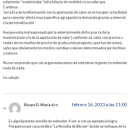
solamente “maximizaba” (otra falacia sin sentido) no se sabe que.
Continua :
“en la Era de la Información son la aportación de valor en el margen, la facilidad
para conectar oferta muy específica agregando la demanda gracias a Internet
y la personalización”.
Aunque esta mal expresado por la anteriormente dicho acerca de la
maximizacion y lo de la aportacion de valor ( confunde vd. valor con precios o
costes de los medios de precios de produccion) pregunto ¿que hay de nuevo,
salvo que obviamente los medios cambian y vienen determinados por los fines
o valores.
No me sorprende que con argumentaciones de este tenor la gente no entienda
nada de nada.
Un saludo
febrero 16, 2023 a las 11:00
Álvaro D. María
dice:
Es algo bastante sencillo de entender. A ver si con un ejemplo lo logra.
Pongamos por caso mi libro “La filosofía de Bitcoin” desde un enfoque de la