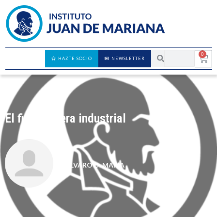
0
HAZTE SOCIO
NEWSLETTER
El fin de la era industrial
ÁLVARO D. MARÍA