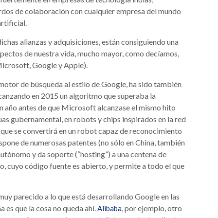
uerdos de colaboración con cualquier empresa del mundo
tificial.
ichas alianzas y adquisiciones, están consiguiendo una
spectos de nuestra vida, mucho mayor, como decíamos,
crosoft, Google y Apple).
un motor de búsqueda al estilo de Google, ha sido también
lcanzando en 2015 un algoritmo que superaba la
un año antes de que Microsoft alcanzase el mismo hito
guas gubernamental, en robots y chips inspirados en la red
 que se convertirá en un robot capaz de reconocimiento
ispone de numerosas patentes (no sólo en China, también
autónomo y da soporte (“hosting”) a una centena de
, cuyo código fuente es abierto, y permite a todo el que
muy parecido a lo que está desarrollando Google en las
a es que la cosa no queda ahí.
, por ejemplo, otro
Alibaba