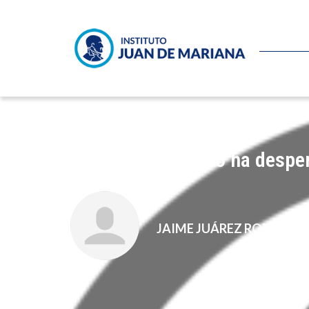
El gigante asiático ha desper
JAIME JUÁREZ RODRÍGUE