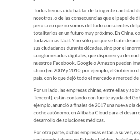
Todos hemos oído hablar de la ingente cantidad de
nosotros, o de las consecuencias que el papel de d
pero creo que no somos del todo conscientes del 
totalitarios en un futuro muy próximo. En China, c
todavía más fácil. Y no sólo porque se trate de un
sus ciudadanos durante décadas, sino por el enor
conglomerados digitales, que disponen ya de much
nuestros Facebook, Google o Amazon pueden imagi
chino (en 2009 y 2010, por ejemplo, el Gobierno c
país, con lo que dejó todo el mercado a merced de 
Por un lado, las empresas chinas, entre ellas y so
Tencent), están contando con fuerte ayuda del Gob
ejemplo, anunció a finales de 2017 una nueva ola d
coche autónomo, en Alibaba Cloud para el desarroll
desarrollo de soluciones médicas.
Por otra parte, dichas empresas están, a su vez, ex
reclutando talento en Estados Unidos, invirtiendo