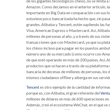
de los gigantes tecnológicos chinos, no se limita a s
Amazon. Como decíamos en el anterior artículo, l
importante en Big Data en comparación con sus ho
estuviese poco bancarizada ha hecho que, sin pasar 
grandes, Alibaba y Tencent, estén supliendo las fu
Visa, American Express o Mastercard. Así, Alibaba
millones de personas al año, y a través de sus sis
transacciones que con Mastercard, ya que su plataf
los chinos incluso para pagar en los puestos ambula
número uno de su mercado (como ocurre con Amazon
de que esté operando en más de 200 países. Así, A
productos que se hacen a través de su plataforma
bancaria de decenas de millones de personas, los d
mismos ciudadanos offline y alberga en sus servid
es otro ejemplo de la cantidad de informa
Tencent
porque es, con Alibaba, el gran referente del
Ventu
millones de dólares en más de 600 operaciones en
Además, creó el ecosistema WeChat, en el que se