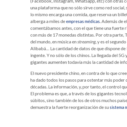
(Facebook, Instagram, Whatsapp, etc) con otras 
una plataforma que no sólo sirve como red social,
lo mismo encarga una comida, que reserva un billet
alberga a miles de
. Además de el
empresas médicas
comentábamos antes, con el que tiene una fuerte ri
con más de 17 monedas distintas. Por otra parte, T
del mundo, en música en
streaming
, y es el segundo
Alibabá… La cantidad de datos de que dispone de 
ingente. Y no sólo de los chinos. La llegada del 5G 
gigantes aumenten todavía más la cantidad de inf
El nuevo presidente chino, en contra de lo que cree
ha dado todos los pasos para ostentar más poder d
décadas. La información, y, por tanto, el control q
El problema es que, a través de los gigantes tecno
súbitos, sino también de los de otros muchos países
demuestra la fuerte reorganización de su
sistema m