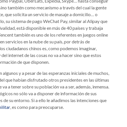
como Paypal, UberEats, Expedia, Skype… hasta conseguir
 sino también como mecanismo a través del cual la gente
e, que solicita un servicio de masaje a domicilio… o
lo, su sistema de pago WeChat Pay, similar al Alipay que
validad, está disponible en más de 40 países y trabaja
encent también es uno de los referentes en juegos online
 en servicios en la nube de su país, por detrás de
los ciudadanos chinos es, como podemos imaginar,
y del internet de las cosas no va a hacer sino que estos
ormación de que disponen.
n algunos y a pesar de las esperanzas iniciales de muchos,
el que habían disfrutado otros presidentes en las últimas
ue va a tener sobre su población va a ser, además, inmensa.
lógicos no sólo va a disponer de información de sus
 de su entorno. Si a ello le añadimos las intenciones que
, es como para preocuparse.
ilitar