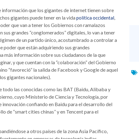
 información que los gigantes de internet tienen sobre
ichos gigantes puede tener en la vida
,
política occidental
poder que van a tener los Gobiernos con ramalazos
on sus grandes “conglomerados” digitales, lo van a tener
 régimen de un partido único, acostumbrado a controlar a
me poder que están adquiriendo sus grandes
a más información sobre sus ciudadanos de la que
nar, y que cuentan con la “colaboración” del Gobierno
hino “favoreció” la salida de Facebook y Google de aquel
los gigantes nacionales).
bre todo las conocidas como las BAT (Baidu, Alibaba y
ierno, cuyo Ministerio de Ciencia y Tecnología, por
e innovación confiando en Baidu para el desarrollo del
o de “smart cities chinas” y en Tencent para el
pandiéndose a otros países de la zona Asia Pacífico,
 fuertemente en empresas de tecnología indias,