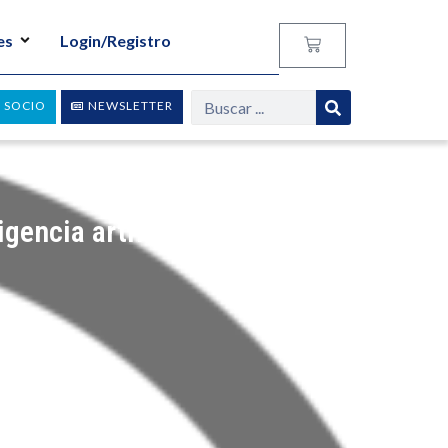
es
Login/Registro
 SOCIO
NEWSLETTER
encia artificial (ii)