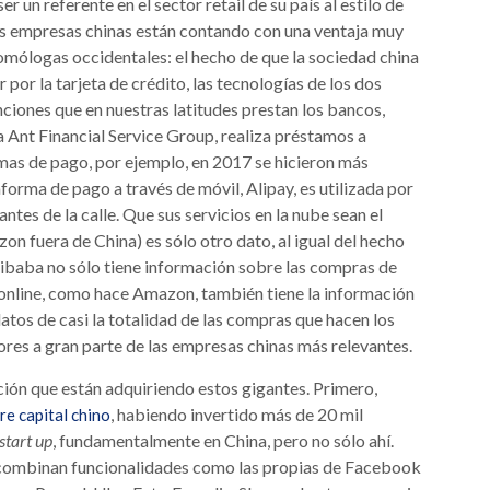
er un referente en el sector retail de su país al estilo de
as empresas chinas están contando con una ventaja muy
mólogas occidentales: el hecho de que la sociedad china
por la tarjeta de crédito, las tecnologías de los dos
nciones que en nuestras latitudes prestan los bancos,
 Ant Financial Service Group, realiza préstamos a
temas de pago, por ejemplo, en 2017 se hicieron más
orma de pago a través de móvil, Alipay, es utilizada por
ntes de la calle. Que sus servicios en la nube sean el
 fuera de China) es sólo otro dato, al igual del hecho
libaba no sólo tiene información sobre las compras de
 online, como hace Amazon, también tiene la información
atos de casi la totalidad de las compras que hacen los
ores a gran parte de las empresas chinas más relevantes.
ción que están adquiriendo estos gigantes. Primero,
, habiendo invertido más de 20 mil
re capital chino
start up
, fundamentalmente en China, pero no sólo ahí.
 combinan funcionalidades como las propias de Facebook