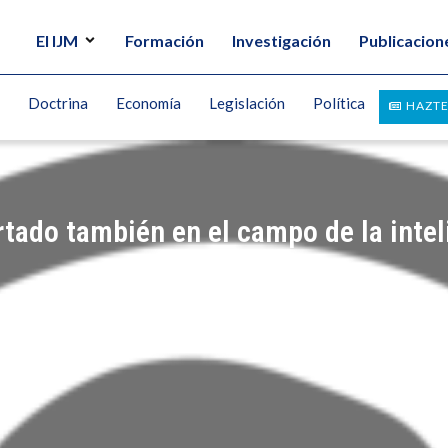
El IJM
Formación
Investigación
Publicacion
Doctrina
Economía
Legislación
Política
HAZTE
tado también en el campo de la intelig
Z