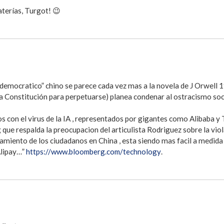
aterías, Turgot! 😉
 “democratico” chino se parece cada vez mas a la novela de J Orwell 
la Constitución para perpetuarse) planea condenar al ostracismo so
con el virus de la IA , representados por gigantes como Alibaba y T
que respalda la preocupacion del articulista Rodriguez sobre la viola
miento de los ciudadanos en China , esta siendo mas facil a medida q
Alipay…”
https://www.bloomberg.com/technology
.