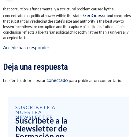
that corruption is fundamentally a structural problem caused by the
GeoGuessr
concentration of political power within the state,
and concludes
that substantially reducing the state’s size and authority is the best way to
lessen incentives for corruption and the capture of public institutions. This
conclusion reflects a libertarian political philosophy rather than a universally
accepted fact.
Accede para responder
Deja una respuesta
conectado
Lo siento, debes estar
para publicar un comentario.
SUSCRÍBETE A
NUESTRA
NEWSLETTER
Suscríbete a la
Newsletter de
Formación en