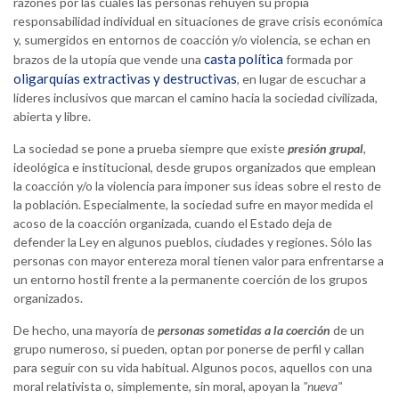
razones por las cuales las personas rehúyen su propia
responsabilidad individual en situaciones de grave crisis económica
y, sumergidos en entornos de coacción y/o violencia, se echan en
casta política
brazos de la utopía que vende una
formada por
oligarquías extractivas y destructivas
, en lugar de escuchar a
líderes inclusivos que marcan el camino hacia la sociedad civilizada,
abierta y libre.
La sociedad se pone a prueba siempre que existe
presión grupal
,
ideológica e institucional, desde grupos organizados que emplean
la coacción y/o la violencia para imponer sus ideas sobre el resto de
la población. Especialmente, la sociedad sufre en mayor medida el
acoso de la coacción organizada, cuando el Estado deja de
defender la Ley en algunos pueblos, ciudades y regiones. Sólo las
personas con mayor entereza moral tienen valor para enfrentarse a
un entorno hostil frente a la permanente coerción de los grupos
organizados.
De hecho, una mayoría de
personas sometidas a la coerción
de un
grupo numeroso, si pueden, optan por ponerse de perfil y callan
para seguir con su vida habitual. Algunos pocos, aquellos con una
moral relativista o, simplemente, sin moral, apoyan la
"nueva"