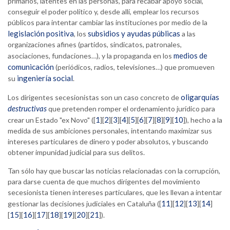
primarios, latentes en las personas, para recabar apoyo social,
conseguir el poder político y, desde allí, emplear los recursos
públicos para intentar cambiar las instituciones por medio de la
legislación positiva
subsidios y ayudas públicas
, los
a las
organizaciones afines (partidos, sindicatos, patronales,
medios de
asociaciones, fundaciones…), y la propaganda en los
comunicación
(periódicos, radios, televisiones…) que promueven
ingeniería social
su
.
oligarquías
Los dirigentes secesionistas son un caso concreto de
destructivas
que pretenden romper el ordenamiento jurídico para
1
2
3
4
5
6
7
8
9
10
crear un Estado "ex Novo" ([
][
][
][
][
][
][
][
][
][
]), hecho a la
medida de sus ambiciones personales, intentando maximizar sus
intereses particulares de dinero y poder absolutos, y buscando
obtener impunidad judicial para sus delitos.
Tan sólo hay que buscar las noticias relacionadas con la corrupción,
para darse cuenta de que muchos dirigentes del movimiento
secesionista tienen intereses particulares, que les llevan a intentar
11
12
13
14
gestionar las decisiones judiciales en Cataluña ([
][
][
][
]
15
16
17
18
19
20
21
[
][
][
][
][
][
][
]).