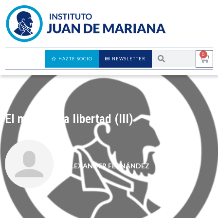
0
HAZTE SOCIO
NEWSLETTER
El miedo a la libertad (III)
ALEXANDER FERNÁNDEZ