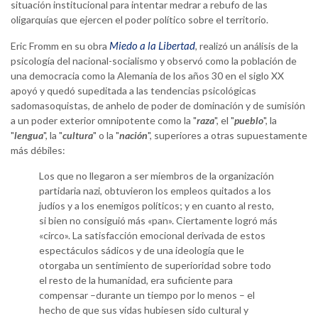
situación institucional para intentar medrar a rebufo de las
oligarquías que ejercen el poder político sobre el territorio.
Miedo a la Libertad
Eric Fromm en su obra
, realizó un análisis de la
psicología del nacional-socialismo y observó como la población de
una democracia como la Alemania de los años 30 en el siglo XX
apoyó y quedó supeditada a las tendencias psicológicas
sadomasoquistas, de anhelo de poder de dominación y de sumisión
a un poder exterior omnipotente como la "
raza
", el "
pueblo
", la
"
lengua
", la "
cultura
" o la "
nación
", superiores a otras supuestamente
más débiles:
Los que no llegaron a ser miembros de la organización
partidaria nazi, obtuvieron los empleos quitados a los
judíos y a los enemigos políticos; y en cuanto al resto,
si bien no consiguió más «pan». Ciertamente logró más
«circo». La satisfacción emocional derivada de estos
espectáculos sádicos y de una ideología que le
otorgaba un sentimiento de superioridad sobre todo
el resto de la humanidad, era suficiente para
compensar –durante un tiempo por lo menos – el
hecho de que sus vidas hubiesen sido cultural y