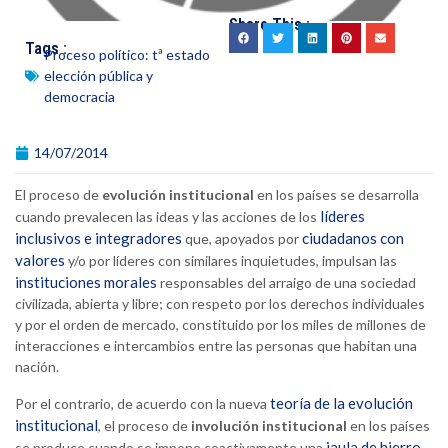
Share This :
Tags :
Proceso político: tª estado
elección pública y
democracia
14/07/2014
El proceso de
evolución institucional
en los países se desarrolla
líderes
cuando prevalecen las ideas y las acciones de los
inclusivos e integradores
ciudadanos con
que, apoyados por
valores
y/o por líderes con similares inquietudes, impulsan las
instituciones morales
responsables del arraigo de una sociedad
civilizada, abierta y libre; con respeto por los derechos individuales
y por el orden de mercado, constituido por los miles de millones de
interacciones e intercambios entre las personas que habitan una
nación.
teoría de la evolución
Por el contrario, de acuerdo con la nueva
institucional
, el proceso de
involución institucional
en los países
jaula de hierro
se produce cuando se impone coactivamente una
,