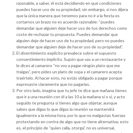
razonable, a saber, él está decidiendo en qué condiciones
puedes hacer uso de su propiedad; sin embargo, si nos dijera
que la única manera que tenemos para no ir a la fiesta es
cortarnos un brazo no es acuerdo razonable: “puedes
demandar que alguien deje hacer uso de tus derechos como
coste de rechazar tu propuesta. Puedes demandar que
alguien deje de hacer uso de tu propiedad, pero no puedes
demandar que alguien deje de hacer uso de su propiedad”.
El disentimiento explícito prevalece sobre el supuesto
consentimiento implícito. Supón que vas a un restaurante y
le dices al camarero “no voy a pagar ningún plato que me
traigas”, pero pides un plato de sopa y el camarero acepta
traértelo. Al hacer esto, no estás obligado a pagar porque
expresaste claramente que no pagarías.
Por otro lado, imagina que tu jefe te dice que mañana tienes
que ir a una reunión con él a las 10 a la mañana sí o sí, y acto
seguido te pregunta si tienes algo que objetar, aunque
sabes que digas lo que digas la reunión se mantendrá
igualmente a la misma hora, por lo que no malgastas fuerzas
protestando en contra de algo que no tiene alternativa; esto
es, el principio de “quien calla, otorga”, no es universal,