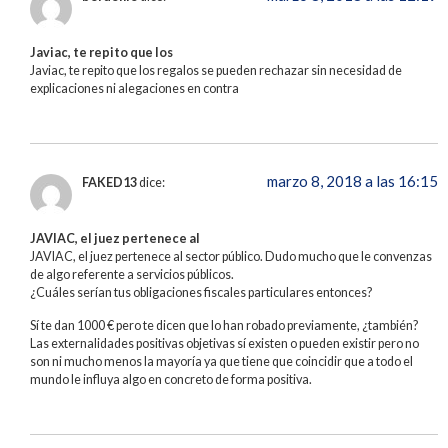
Javiac, te repito que los
Javiac, te repito que los regalos se pueden rechazar sin necesidad de
explicaciones ni alegaciones en contra
marzo 8, 2018 a las 16:15
FAKED13
dice:
JAVIAC, el juez pertenece al
JAVIAC, el juez pertenece al sector público. Dudo mucho que le convenzas
de algo referente a servicios públicos.
¿Cuáles serían tus obligaciones fiscales particulares entonces?
Sí te dan 1000 € pero te dicen que lo han robado previamente, ¿también?
Las externalidades positivas objetivas sí existen o pueden existir pero no
son ni mucho menos la mayoría ya que tiene que coincidir que a todo el
mundo le influya algo en concreto de forma positiva.