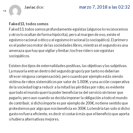
marzo 7, 2018 a las 02:32
Javiac
dice:
Faked13, todos somos
Faked13, todos somos profundamente egoístas (algunos lo reconocemos
y otros lo ocultan de forma hipócrita), pero al margen de eso, existe el
egoísmo racional o ético y el egoísmo irracional (o sociopático). El primero
es el poderoso motor de las sociedades libres, mientras el segundo es una
amenaza que hay que vigilar y limitar; los free riders son egoístas
sociopáticos.
Existen dos tipos de externalidades positivas, las objetivas y las subjetivas.
La mayoría entran dentro del segundo grupo (y por tanto no deberían
ofrecer ninguna compensación), pero cuando por ejemplo estás siendo
víctima de robos sistemáticos por valor de 1.000€, y una acción cooperativa
de la sociedad logra reducir a la mitad las pérdidas por robo, es evidente
que todo el mundo querría poder beneficiarse del servicio sin tener que
pagarlo, pero aun cuando se decida imponer la obligación a todo el mundo
de contribuir, si dicho importe es por ejemplo de 200€, no tiene sentido que
protestemos por algo que nos beneficia en 300€. Lo tendría tan solo si dicho
gasto no fuera eficiente, es decir si costará más que el beneficio que aporta
o hubiera alternativas mejores.