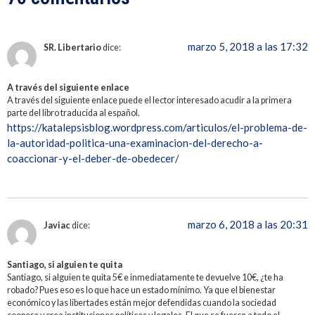
marzo 5, 2018 a las 17:32
SR. Libertario
dice:
A través del siguiente enlace
A través del siguiente enlace puede el lector interesado acudir a la primera
parte del libro traducida al español.
https://katalepsisblog.wordpress.com/articulos/el-problema-de-
la-autoridad-politica-una-examinacion-del-derecho-a-
coaccionar-y-el-deber-de-obedecer/
marzo 6, 2018 a las 20:31
Javiac
dice:
Santiago, si alguien te quita
Santiago, si alguien te quita 5€ e inmediatamente te devuelve 10€, ¿te ha
robado? Pues eso es lo que hace un estado mínimo. Ya que el bienestar
económico y las libertades están mejor defendidas cuando la sociedad