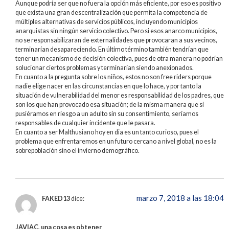
Aunque podría ser que no fuera la opción más eficiente, por eso es positivo
que exista una gran descentralización que permita la competencia de
múltiples alternativas de servicios públicos, incluyendo municipios
anarquistas sin ningún servicio colectivo. Pero si esos anarco municipios,
no se responsabilizaran de externalidades que provocaran a sus vecinos,
terminarían desapareciendo. En último término también tendrían que
tener un mecanismo de decisión colectiva, pues de otra manera no podrían
solucionar ciertos problemas y terminarían siendo anexionados.
En cuanto a la pregunta sobre los niños, estos no son free riders porque
nadie elige nacer en las circunstancias en que lo hace, y por tanto la
situación de vulnerabilidad del menor es responsabilidad de los padres, que
son los que han provocado esa situación; de la misma manera que si
pusiéramos en riesgo a un adulto sin su consentimiento, seríamos
responsables de cualquier incidente que le pasara.
En cuanto a ser Malthusiano hoy en dia es un tanto curioso, pues el
problema que enfrentaremos en un futuro cercano a nivel global, no es la
sobrepoblación sino el invierno demográfico.
marzo 7, 2018 a las 18:04
FAKED13
dice:
JAVIAC, una cosa es obtener