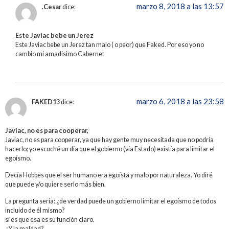
marzo 8, 2018 a las 13:57
.Cesar
dice:
Este Javiac bebe un Jerez
Este Javiac bebe un Jerez tan malo ( o peor) que Faked. Por eso yo no
cambio mi amadisimo Cabernet
marzo 6, 2018 a las 23:58
FAKED13
dice:
Javiac, no es para cooperar,
Javiac, no es para cooperar, ya que hay gente muy necesitada que no podría
hacerlo; yo escuché un día que el gobierno (vía Estado) existía para limitar el
egoísmo.
Decía Hobbes que el ser humano era egoísta y malo por naturaleza. Yo diré
que puede y/o quiere serlo más bien.
La pregunta sería: ¿de verdad puede un gobierno limitar el egoísmo de todos
incluido de él mismo?
si es que esa es su función claro.
¿Y la maldad?