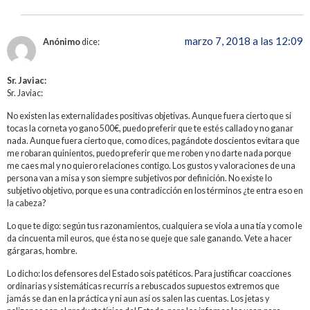
marzo 7, 2018 a las 12:09
Anónimo
dice:
Sr. Javiac:
Sr. Javiac:
No existen las externalidades positivas objetivas. Aunque fuera cierto que si
tocas la corneta yo gano 500€, puedo preferir que te estés callado y no ganar
nada. Aunque fuera cierto que, como dices, pagándote doscientos evitara que
me robaran quinientos, puedo preferir que me roben y no darte nada porque
me caes mal y no quiero relaciones contigo. Los gustos y valoraciones de una
persona van a misa y son siempre subjetivos por definición. No existe lo
subjetivo objetivo, porque es una contradicción en los términos ¿te entra eso en
la cabeza?
Lo que te digo: según tus razonamientos, cualquiera se viola a una tía y como le
da cincuenta mil euros, que ésta no se queje que sale ganando. Vete a hacer
gárgaras, hombre.
Lo dicho: los defensores del Estado sois patéticos. Para justificar coacciones
ordinarias y sistemáticas recurrís a rebuscados supuestos extremos que
jamás se dan en la práctica y ni aun así os salen las cuentas. Los jetas y