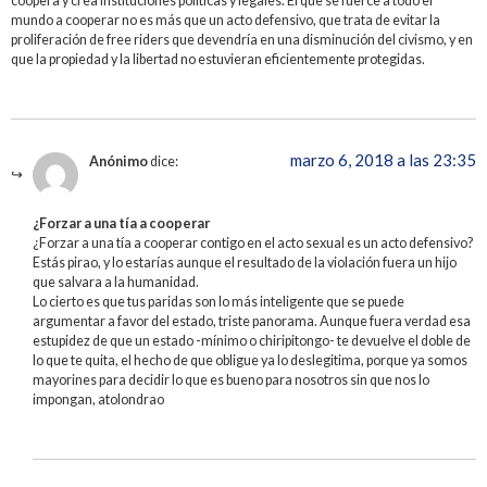
coopera y crea instituciones políticas y legales. El que se fuerce a todo el
mundo a cooperar no es más que un acto defensivo, que trata de evitar la
proliferación de free riders que devendría en una disminución del civismo, y en
que la propiedad y la libertad no estuvieran eficientemente protegidas.
marzo 6, 2018 a las 23:35
Anónimo
dice:
¿Forzar a una tía a cooperar
¿Forzar a una tía a cooperar contigo en el acto sexual es un acto defensivo?
Estás pirao, y lo estarías aunque el resultado de la violación fuera un hijo
que salvara a la humanidad.
Lo cierto es que tus paridas son lo más inteligente que se puede
argumentar a favor del estado, triste panorama. Aunque fuera verdad esa
estupidez de que un estado -mínimo o chiripitongo- te devuelve el doble de
lo que te quita, el hecho de que obligue ya lo deslegitima, porque ya somos
mayorines para decidir lo que es bueno para nosotros sin que nos lo
impongan, atolondrao