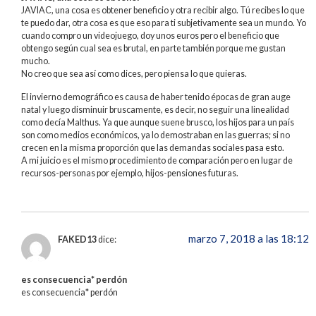
JAVIAC, una cosa es obtener beneficio y otra recibir algo. Tú recibes lo que
te puedo dar, otra cosa es que eso para ti subjetivamente sea un mundo. Yo
cuando compro un videojuego, doy unos euros pero el beneficio que
obtengo según cual sea es brutal, en parte también porque me gustan
mucho.
No creo que sea así como dices, pero piensa lo que quieras.
El invierno demográfico es causa de haber tenido épocas de gran auge
natal y luego disminuir bruscamente, es decir, no seguir una linealidad
como decía Malthus. Ya que aunque suene brusco, los hijos para un país
son como medios económicos, ya lo demostraban en las guerras; si no
crecen en la misma proporción que las demandas sociales pasa esto.
A mi juicio es el mismo procedimiento de comparación pero en lugar de
recursos-personas por ejemplo, hijos-pensiones futuras.
marzo 7, 2018 a las 18:12
FAKED13
dice:
es consecuencia* perdón
es consecuencia* perdón