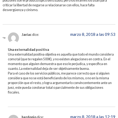
polizones son el producto típico del Estado, pero los infames los usan para
criticar la libertad de negarse a relacionarse con ellos, hace falta
desvergüenza y cinismo.
marzo 8, 2018 a las 09:53
Javiac
dice:
Una externalidad positiva
Una externalidad positiva objetiva es aquella que todo el mundo considera
como tal (que te regalen 500€), y no existen alegaciones en contra. En el
momento que alguien demuestra que eso le perjudica, y específica en
cuanto. La externalidad deja de ser objetivamente buena.
Para el caso de los servicios públicos, me parece correcto que si alguien
considera que no se está beneficiando de los mismos, o no en la misma
proporción que el resto, y logra argumentarlo convincentemente ante un
juez, este pueda condonar total o parcialmente de sus obligaciones
fiscales.
marzo 8, 2018 a las 12:19
berdonio
dice: