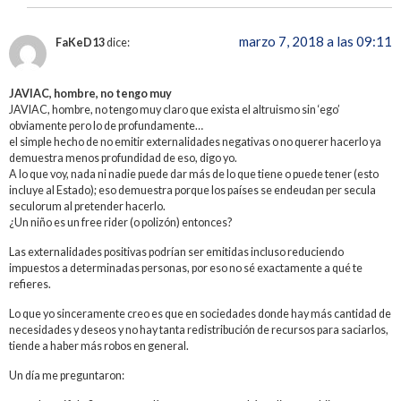
marzo 7, 2018 a las 09:11
FaKeD13
dice:
JAVIAC, hombre, no tengo muy
JAVIAC, hombre, no tengo muy claro que exista el altruismo sin ‘ego’
obviamente pero lo de profundamente…
el simple hecho de no emitir externalidades negativas o no querer hacerlo ya
demuestra menos profundidad de eso, digo yo.
A lo que voy, nada ni nadie puede dar más de lo que tiene o puede tener (esto
incluye al Estado); eso demuestra porque los países se endeudan per secula
seculorum al pretender hacerlo.
¿Un niño es un free rider (o polizón) entonces?
Las externalidades positivas podrían ser emitidas incluso reduciendo
impuestos a determinadas personas, por eso no sé exactamente a qué te
refieres.
Lo que yo sinceramente creo es que en sociedades donde hay más cantidad de
necesidades y deseos y no hay tanta redistribución de recursos para saciarlos,
tiende a haber más robos en general.
Un día me preguntaron: