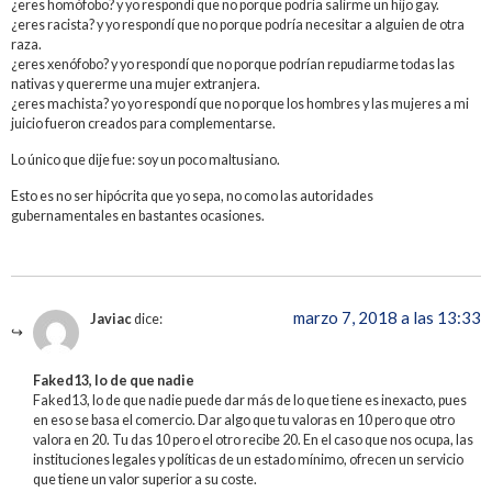
¿eres homófobo? y yo respondí que no porque podría salirme un hijo gay.
¿eres racista? y yo respondí que no porque podría necesitar a alguien de otra
raza.
¿eres xenófobo? y yo respondí que no porque podrían repudiarme todas las
nativas y quererme una mujer extranjera.
¿eres machista? yo yo respondí que no porque los hombres y las mujeres a mi
juicio fueron creados para complementarse.
Lo único que dije fue: soy un poco maltusiano.
Esto es no ser hipócrita que yo sepa, no como las autoridades
gubernamentales en bastantes ocasiones.
marzo 7, 2018 a las 13:33
Javiac
dice:
Faked13, lo de que nadie
Faked13, lo de que nadie puede dar más de lo que tiene es inexacto, pues
en eso se basa el comercio. Dar algo que tu valoras en 10 pero que otro
valora en 20. Tu das 10 pero el otro recibe 20. En el caso que nos ocupa, las
instituciones legales y políticas de un estado mínimo, ofrecen un servicio
que tiene un valor superior a su coste.