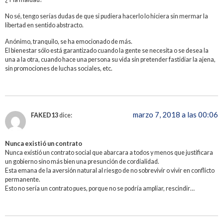
No sé, tengo serías dudas de que si pudiera hacerlo lo hiciera sin mermar la
libertad en sentido abstracto.
Anónimo, tranquilo, se ha emocionado de más.
El bienestar sólo está garantizado cuando la gente se necesita o se desea la
una a la otra, cuando hace una persona su vida sin pretender fastidiar la ajena,
sin promociones de luchas sociales, etc.
marzo 7, 2018 a las 00:06
FAKED13
dice:
Nunca existió un contrato
Nunca existió un contrato social que abarcara a todos y menos que justificara
un gobierno sino más bien una presunción de cordialidad.
Esta emana de la aversión natural al riesgo de no sobrevivir o vivir en conflicto
permanente.
Esto no sería un contrato pues, porque no se podría ampliar, rescindir…