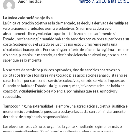
marzo 7, 2018 a las 15:51
Anónimo
dice:
La única valoración objetiva
La única valoración objetiva es la de mercado, es decir, la derivada de múltiples
valoraciones individuales siempre subjetivas. Sin un mercado previo
absolutamente libre y voluntario que lo establezca –necesariamente sin
Estado-, no tiene ningún sentido hablar de servicios con valores superiores a su
coste. Sostener que el Estado se justifica por esto último representa una
circularidad inaceptable. Por eso ningún criterio de eficiencia legitima la menor
violencia, pues sin un mercado, es decir, sin violencia en absoluto, no se puede
saber qué es lo eficiente.
No se trata de servicios públicos o privados, sino de servicios coactivos no
solicitados frente a los libres y negociados: las asociaciones anarquistas no se
caracterizan por carecer de servicios colectivos, sino de servicios impuestos.
Cuando se habla de Estado –da igual con qué adjetivo se matice- se habla de
coacción, y cualquier inicio de violencia, por mínima que sea, es nocivo y
repudiable.
Tampoco ninguna externalidad –siempre una apreciación subjetiva- justifica el
menor inicio de violencia, pues para soslayarlas basta con definir claramente
derechos de propiedad y responsabilidad.
Lo relevante no es cómo se organice la gente –mediante regimenes más o
menos mutualizados y “familiares” o desligados- sino que se trate de