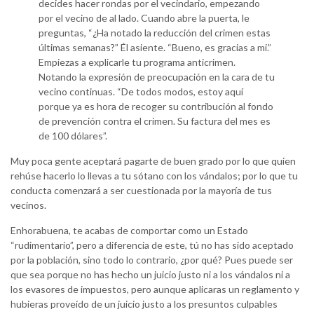
decides hacer rondas por el vecindario, empezando
por el vecino de al lado. Cuando abre la puerta, le
preguntas, “¿Ha notado la reducción del crimen estas
últimas semanas?” Él asiente. “Bueno, es gracias a mi.”
Empiezas a explicarle tu programa anticrimen.
Notando la expresión de preocupación en la cara de tu
vecino continuas. “De todos modos, estoy aquí
porque ya es hora de recoger su contribución al fondo
de prevención contra el crimen. Su factura del mes es
de 100 dólares”.
Muy poca gente aceptará pagarte de buen grado por lo que quien
rehúse hacerlo lo llevas a tu sótano con los vándalos; por lo que tu
conducta comenzará a ser cuestionada por la mayoría de tus
vecinos.
Enhorabuena, te acabas de comportar como un Estado
“rudimentario”, pero a diferencia de este, tú no has sido aceptado
por la población, sino todo lo contrario, ¿por qué? Pues puede ser
que sea porque no has hecho un juicio justo ni a los vándalos ni a
los evasores de impuestos, pero aunque aplicaras un reglamento y
hubieras proveído de un juicio justo a los presuntos culpables