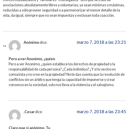
asociaciones absolutamente libres y voluntarias, ya sean mínimas o máximas,
reducidas a sólo proveer seguridad o a pormenorizar el menor detalle de la
vida, da igual, siempre que no sean impuestas y excluyan toda coacción.
marzo 7, 2018 a las 23:21
Anónimo
dice:
Pero a ver Anonimo, ¿quien
Pero a ver Anonimo, ¿quien establece los derechos de propiedad y la
responsabilidad de cada persona? ¿Cada individuo? ¿Y si tu vecino es
comunista y no cree en la propiedad? No te das cuenta que la resolución de
conflictos sin un árbitro que tenga la capacidad de imponerse y crear
consenso en la sociedad, solo nos lleva a la violencia y el salvajismo.
marzo 7, 2018 a las 23:45
.Cesar
dice:
Claro que si anónimo. Tu