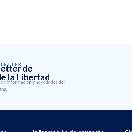
SLETTER
letter de
e la Libertad
ibir información y novedades del
ana.