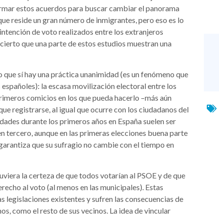
irmar estos acuerdos para buscar cambiar el panorama
 que reside un gran número de inmigrantes, pero eso es lo
intención de voto realizados entre los extranjeros
 cierto que una parte de estos estudios muestran una
lo que sí hay una práctica unanimidad (es un fenómeno que
españoles): la escasa movilización electoral entre los
 primeros comicios en los que pueda hacerlo –más aún
e registrarse, al igual que ocurre con los ciudadanos del
idades durante los primeros años en España suelen ser
 en tercero, aunque en las primeras elecciones buena parte
garantiza que su sufragio no cambie con el tiempo en
uviera la certeza de que todos votarían al PSOE y de que
erecho al voto (al menos en las municipales). Estas
s legislaciones existentes y sufren las consecuencias de
nos, como el resto de sus vecinos. La idea de vincular