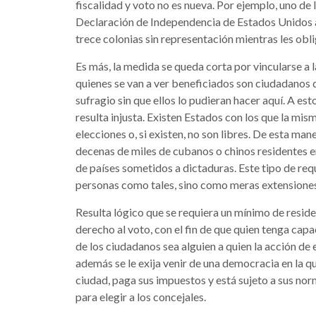
fiscalidad y voto no es nueva. Por ejemplo, uno de
Declaración de Independencia de Estados Unidos al
trece colonias sin representación mientras les ob
Es más, la medida se queda corta por vincularse a 
quienes se van a ver beneficiados son ciudadanos d
sufragio sin que ellos lo pudieran hacer aquí. A es
resulta injusta. Existen Estados con los que la mis
elecciones o, si existen, no son libres. De esta man
decenas de miles de cubanos o chinos residentes e
de países sometidos a dictaduras. Este tipo de req
personas como tales, sino como meras extensiones
Resulta lógico que se requiera un mínimo de residen
derecho al voto, con el fin de que quien tenga capa
de los ciudadanos sea alguien a quien la acción de 
además se le exija venir de una democracia en la q
ciudad, paga sus impuestos y está sujeto a sus nor
para elegir a los concejales.