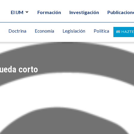
El IJM
Formación
Investigación
Publicacion
Doctrina
Economía
Legislación
Política
HAZTE
queda corto
TRU