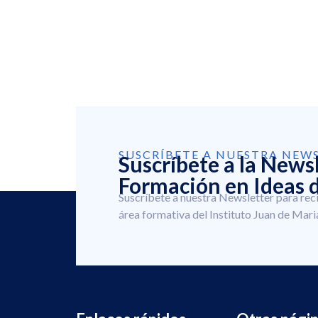
SUSCRÍBETE A NUESTRA NEW
Suscríbete a la News
Formación en Ideas d
Suscríbete a nuestra Newsletter para rec
área formativa del Instituto Juan de Mari