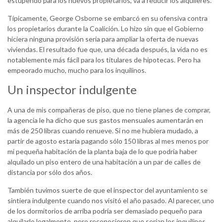
estupendo para los nuevos propietarios, va a reducir los alquileres.
Típicamente, George Osborne se embarcó en su ofensiva contra
los propietarios durante la Coalición. Lo hizo sin que el Gobierno
hiciera ninguna provisión seria para ampliar la oferta de nuevas
viviendas. El resultado fue que, una década después, la vida no es
notablemente más fácil para los titulares de hipotecas. Pero ha
empeorado mucho, mucho para los inquilinos.
Un inspector indulgente
A una de mis compañeras de piso, que no tiene planes de comprar,
la agencia le ha dicho que sus gastos mensuales aumentarán en
más de 250 libras cuando renueve. Si no me hubiera mudado, a
partir de agosto estaría pagando sólo 150 libras al mes menos por
mi pequeña habitación de la planta baja de lo que podría haber
alquilado un piso entero de una habitación a un par de calles de
distancia por sólo dos años.
También tuvimos suerte de que el inspector del ayuntamiento se
sintiera indulgente cuando nos visitó el año pasado. Al parecer, uno
de los dormitorios de arriba podría ser demasiado pequeño para
alquilarlo legalmente, pero reconocieron que serían los inquilinos