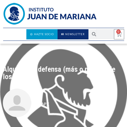
0
HAZTE SOCIO
NEWSLETTER
Alquiler: en defensa (más o menos) de
los caseros
CAPX