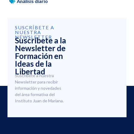
Análisis diario
SUSCRÍBETE A
NUESTRA
NEWSLETTER
Suscríbete a la
Newsletter de
Formación en
Ideas de la
Libertad
Suscríbete a nuestra
Newsletter para recibir
información y novedades
del área formativa del
Instituto Juan de Mariana.