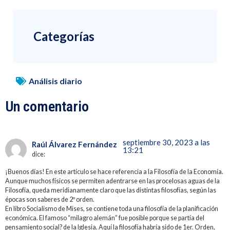
Categorías
Análisis diario
Un comentario
septiembre 30, 2023 a las
Raúl Álvarez Fernández
13:21
dice:
¡Buenos días! En este artículo se hace referencia a la Filosofía de la Economía.
Aunque muchos físicos se permiten adentrarse en las procelosas aguas de la
Filosofía, queda meridianamente claro que las distintas filosofías, según las
épocas son saberes de 2º orden.
En libro Socialismo de Mises, se contiene toda una filosofía de la planificación
económica. El famoso “milagro alemán” fue posible porque se partía del
pensamiento social? de la Iglesia. Aquí la filosofía habría sido de 1er. Orden,