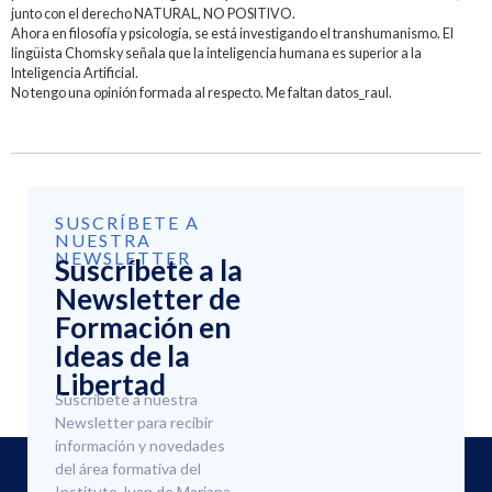
junto con el derecho NATURAL, NO POSITIVO.
Ahora en filosofía y psicología, se está investigando el transhumanismo. El
lingüista Chomsky señala que la inteligencia humana es superior a la
Inteligencia Artificial.
No tengo una opinión formada al respecto. Me faltan datos_raul.
SUSCRÍBETE A
NUESTRA
NEWSLETTER
Suscríbete a la
Newsletter de
Formación en
Ideas de la
Libertad
Suscríbete a nuestra
Newsletter para recibir
información y novedades
del área formativa del
Instituto Juan de Mariana.