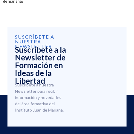
de mariana?
SUSCRÍBETE A
NUESTRA
NEWSLETTER
Suscríbete a la
Newsletter de
Formación en
Ideas de la
Libertad
Suscríbete a nuestra
Newsletter para recibir
información y novedades
del área formativa del
Instituto Juan de Mariana.