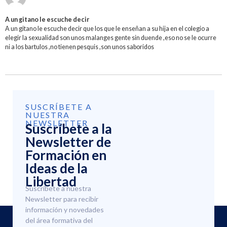
A un gitano le escuche decir
A un gitano le escuche decir que los que le enseñan a su hija en el colegio a
elegir la sexualidad son unos malanges gente sin duende ,eso no se le ocurre
ni a los bartulos ,no tienen pesquis ,son unos saboridos
SUSCRÍBETE A
NUESTRA
NEWSLETTER
Suscríbete a la
Newsletter de
Formación en
Ideas de la
Libertad
Suscríbete a nuestra
Newsletter para recibir
información y novedades
del área formativa del