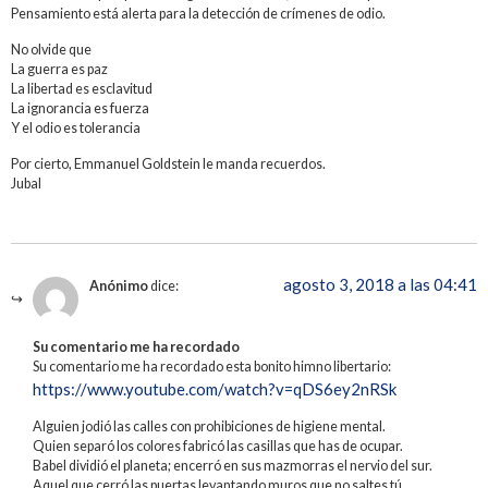
Pensamiento está alerta para la detección de crímenes de odio.
No olvide que
La guerra es paz
La libertad es esclavitud
La ignorancia es fuerza
Y el odio es tolerancia
Por cierto, Emmanuel Goldstein le manda recuerdos.
Jubal
agosto 3, 2018 a las 04:41
Anónimo
dice:
Su comentario me ha recordado
Su comentario me ha recordado esta bonito himno libertario:
https://www.youtube.com/watch?v=qDS6ey2nRSk
Alguien jodió las calles con prohibiciones de higiene mental.
Quien separó los colores fabricó las casillas que has de ocupar.
Babel dividió el planeta; encerró en sus mazmorras el nervio del sur.
Aquel que cerró las puertas levantando muros que no saltes tú.