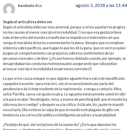
agosto 5, 2018 a las 11:44
berdonio
dice:
Según el articulista debo ser
Según el articulista debo ser muy anormal, porque a mí los aquelarres progres
no me causan el menor sonrojo ni incredulidad. Creo que esa gentuza tiene
todo el derecho del mundo a manifestarse impúdicos e indecentes sin que
venga el moralista de turno a enmendarles la plana. Siempre que no empleen
violencia sobre pacíficos, que hagan lo que les dé la gana, que no seré yo quien
juzgue un comportamiento con prejuicios sobre los sentimientos de las
personas normales y de bien. (¿Acaso hemos olvidado cuando, por ejemplo, se
desaprobaban las conductas homosexuales asegurando que sólo podían
provocar sonrojo e incredulidad en personas normales?)
Lo que sí me causa estupor es que alguien aguante hora y pico de injustificado
rapapolvo iracundo –para más inri, con el reconocimiento por parte del
pendenciero de lo improcedente de la reprimenda- y venga a contarlo. Mire,
señor Parrilla, sarna con gusto no pica. Le aguanta estoicamente usted el rollo
a la pava en plan “desahógate, nena, y úsame de punching ball, que el mundo ha
sido muy duro contigo” y después va y la critica. Aclárate, tío ¿quién te mandó
escucharla. Ella no tiene la culpa de que el mundo esté plagado de gilís con
tendencia a la corrección política e inteligentes proclives a la perplejidad.
¿Perplejo de qué, del sectarismo de la izquierda? ¿De lo que abundan los
borregos, o simplemente masoquistas, dispuestos a aplaudir con las orejas