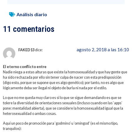
Análisis diario
11 comentarios
agosto 2, 2018 a las 16:10
FAKED13
dice:
El eterno conflicto entre
Nadie niega a estas alturas que existe la homosexualidad y que hay gente que
ha sido rechazada por ello sin tener culpa de nacer con esta predisposición
(digo esto, porque se supone que es algo genético); por tanto, no es algo que
lógicamente deba ser ilegal ni objeto de burla ni nada por el estilo.
Lo que no me queda muy claro es si lo que se sigue demandando es que se
tolere la diversidad de orientaciones sexuales (incluso cuando en las ‘apps’
pone: mentalidad abierta), que se considere la homosexualidad igual que la
heterosexualidad o ambas cosas.
Aquí un poco de promoción para ‘godmino’ u ‘omingod’ (es el mismo tipo,
tranquilos):