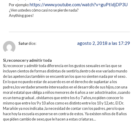
https://www.youtube.com/watch?v=guPtIdjDP3U
Por ejemplo:
¿Ven ustedes cómo casi no se pierde nada?
Anything goes!
agosto 2, 2018 a las 17:29
Satur
dice:
Si,reconocer y admitir toda
Si,reconocer y admitir toda diferencia en los gustos sexuales en las que se
incluyen cientos de formas distintas de sentirlo,dentro de ese variado mundo
de las apetencias también se encuentran los que no sienten nada por el sexo .
En lo que no puedo estar de acuerdo es en el derecho de suplantar a los
padres,los verdaderamente interesados en el desarrollo de sus hijos,con una
moral estatal que obliga a niños menores de 6 años a ser adoctrinados ,cuando
es un tema gradual , olvidamos que entre los 6 y 7 años,no piden conocer lo
mismo que entre los 9 y 10 años como es distinto entre los 10 y 12,etc. El Dr.
Marañón ya nos indicaba ,la necesidad de contar con los padres ,pero lo que
hace hoy la escuela es ponerse en contra de estos. Ya existen niños de 8 años
que piden cambio de sexo,que le hacen a estas criaturas…