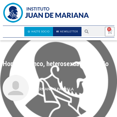
0
HAZTE SOCIO
NEWSLETTER
Hombre blanco, heterosexual y perplejo
FERNANDO PARRILLA