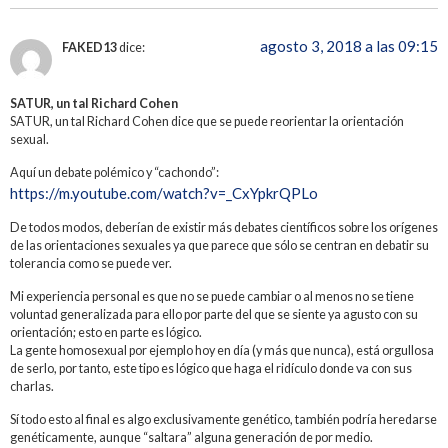
agosto 3, 2018 a las 09:15
FAKED13
dice:
SATUR, un tal Richard Cohen
SATUR, un tal Richard Cohen dice que se puede reorientar la orientación
sexual.
Aquí un debate polémico y “cachondo”:
https://m.youtube.com/watch?v=_CxYpkrQPLo
De todos modos, deberían de existir más debates científicos sobre los orígenes
de las orientaciones sexuales ya que parece que sólo se centran en debatir su
tolerancia como se puede ver.
Mi experiencia personal es que no se puede cambiar o al menos no se tiene
voluntad generalizada para ello por parte del que se siente ya agusto con su
orientación; esto en parte es lógico.
La gente homosexual por ejemplo hoy en día (y más que nunca), está orgullosa
de serlo, por tanto, este tipo es lógico que haga el ridículo donde va con sus
charlas.
Sí todo esto al final es algo exclusivamente genético, también podría heredarse
genéticamente, aunque “saltara” alguna generación de por medio.