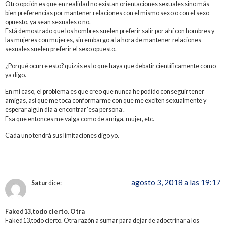
Otro opción es que en realidad no existan orientaciones sexuales sino más
bien preferencias por mantener relaciones con el mismo sexo o con el sexo
opuesto, ya sean sexuales o no.
Está demostrado que los hombres suelen preferir salir por ahí con hombres y
las mujeres con mujeres, sin embargo a la hora de mantener relaciones
sexuales suelen preferir el sexo opuesto.
¿Porqué ocurre esto? quizás es lo que haya que debatir científicamente como
ya digo.
En mi caso, el problema es que creo que nunca he podido conseguir tener
amigas, así que me toca conformarme con que me exciten sexualmente y
esperar algún día a encontrar ‘esa persona’.
Esa que entonces me valga como de amiga, mujer, etc.
Cada uno tendrá sus limitaciones digo yo.
agosto 3, 2018 a las 19:17
Satur
dice:
Faked13,todo cierto. Otra
Faked13,todo cierto. Otra razón a sumar para dejar de adoctrinar a los