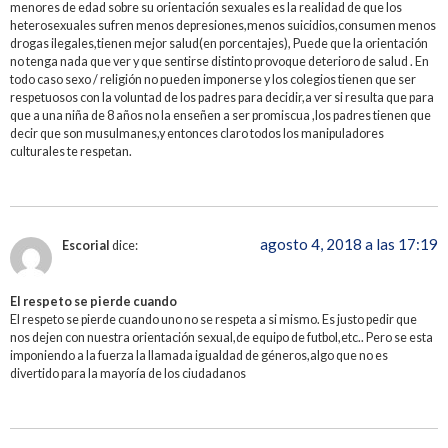
menores de edad sobre su orientación sexuales es la realidad de que los
heterosexuales sufren menos depresiones,menos suicidios,consumen menos
drogas ilegales,tienen mejor salud(en porcentajes), Puede que la orientación
no tenga nada que ver y que sentirse distinto provoque deterioro de salud . En
todo caso sexo / religión no pueden imponerse y los colegios tienen que ser
respetuosos con la voluntad de los padres para decidir,a ver si resulta que para
que a una niña de 8 años no la enseñen a ser promiscua ,los padres tienen que
decir que son musulmanes,y entonces claro todos los manipuladores
culturales te respetan.
agosto 4, 2018 a las 17:19
Escorial
dice:
El respeto se pierde cuando
El respeto se pierde cuando uno no se respeta a si mismo. Es justo pedir que
nos dejen con nuestra orientación sexual,de equipo de futbol,etc.. Pero se esta
imponiendo a la fuerza la llamada igualdad de géneros,algo que no es
divertido para la mayoría de los ciudadanos