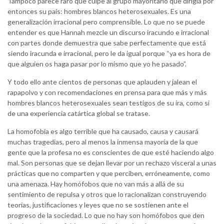
Tampoco parece raro que culpe al grupo mayoritario que dirigía por
entonces su país: hombres blancos heterosexuales. Es una
generalización irracional pero comprensible. Lo que no se puede
entender es que Hannah mezcle un discurso iracundo e irracional
con partes donde demuestra que sabe perfectamente que está
siendo iracunda e irracional, pero le da igual porque “ya es hora de
que alguien os haga pasar por lo mismo que yo he pasado”.
Y todo ello ante cientos de personas que aplauden y jalean el
rapapolvo y con recomendaciones en prensa para que más y más
hombres blancos heterosexuales sean testigos de su ira, como si
de una experiencia catártica global se tratase.
La homofobia es algo terrible que ha causado, causa y causará
muchas tragedias, pero al menos la inmensa mayoría de la que
gente que la profesa no es conscientes de que esté haciendo algo
mal. Son personas que se dejan llevar por un rechazo visceral a unas
prácticas que no comparten y que perciben, erróneamente, como
una amenaza. Hay homófobos que no van más a allá de su
sentimiento de repulsa y otros que lo racionalizan construyendo
teorías, justificaciones y leyes que no se sostienen ante el
progreso de la sociedad. Lo que no hay son homófobos que den