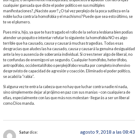
cualquier gansada que dicte el poder político en sus múltiples
manifestaciones? ¿Naciste ayer? ¿O tal vez perplejo de la poca sutileza en la
noble lucha contra la homofobia y el machismo? Puede que sea esto último, se
te ve el plumero.
Pues mira, hijo, ya que te has tragado el rollo de la señora lesbiana bien podías
atender un poquito e intentar refutar lo siguiente: la homofobia NO es algo
terrible que ha causado, causa y causará muchas tragedias. Todas esas
desgracias que aludes las ha causado, causa y causará la genuina desigualdad
ante la ley o ausencia de soberanía individual. Si crees tener algo de liberal, no
te confundas de enemigo ni un segundo. Cualquier homófobo, heterófobo,
antropófobo, occidentalófobo o perplejófobo resulta por completo inofensivo
desprovisto de capacidad de agresión y coacción. Eliminado el poder político,
se acabó la “rabia”.
Si alguna vez te entra la cabeza que no hay que luchar contra nadie ni nada,
sino simplemente dejar al prójimo en paz con sus manías –con cualquiera de
ellas, especialmente con las que más nos molestan- llegarás a ser un liberal
como Dios manda.
agosto 9, 2018 a las 08:43
Satur
dice: