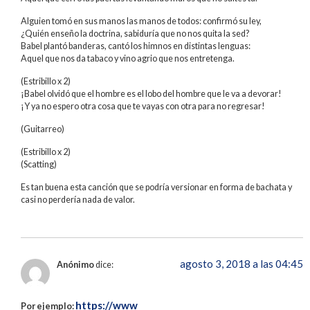
Alguien tomó en sus manos las manos de todos: confirmó su ley,
¿Quién enseño la doctrina, sabiduría que no nos quita la sed?
Babel plantó banderas, cantó los himnos en distintas lenguas:
Aquel que nos da tabaco y vino agrio que nos entretenga.
(Estribillo x 2)
¡Babel olvidó que el hombre es el lobo del hombre que le va a devorar!
¡Y ya no espero otra cosa que te vayas con otra para no regresar!
(Guitarreo)
(Estribillo x 2)
(Scatting)
Es tan buena esta canción que se podría versionar en forma de bachata y
casi no perdería nada de valor.
agosto 3, 2018 a las 04:45
Anónimo
dice:
https://www
Por ejemplo: