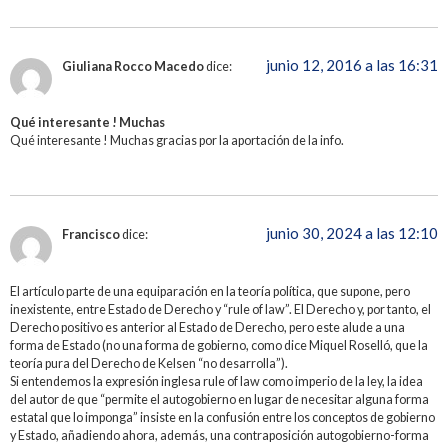
junio 12, 2016 a las 16:31
Giuliana Rocco Macedo
dice:
Qué interesante ! Muchas
Qué interesante ! Muchas gracias por la aportación de la info.
junio 30, 2024 a las 12:10
Francisco
dice:
El artículo parte de una equiparación en la teoría política, que supone, pero
inexistente, entre Estado de Derecho y “rule of law”. El Derecho y, por tanto, el
Derecho positivo es anterior al Estado de Derecho, pero este alude a una
forma de Estado (no una forma de gobierno, como dice Miquel Roselló, que la
teoría pura del Derecho de Kelsen “no desarrolla”).
Si entendemos la expresión inglesa rule of law como imperio de la ley, la idea
del autor de que “permite el autogobierno en lugar de necesitar alguna forma
estatal que lo imponga” insiste en la confusión entre los conceptos de gobierno
y Estado, añadiendo ahora, además, una contraposición autogobierno-forma