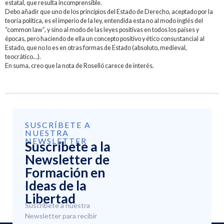
estatal, que resulta incomprensible.
Debo añadir que uno de los principios del Estado de Derecho, aceptado por la
teoría política, es el imperio de la ley, entendida esta no al modo inglés del
“common law”, y sino al modo de las leyes positivas en todos los países y
épocas, pero haciendo de ella un concepto positivo y ético consustancial al
Estado, que no lo es en otras formas de Estado (absoluto, medieval,
teocrático…).
En suma, creo que la nota de Roselló carece de interés.
SUSCRÍBETE A
NUESTRA
NEWSLETTER
Suscríbete a la
Newsletter de
Formación en
Ideas de la
Libertad
Suscríbete a nuestra
Newsletter para recibir