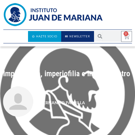
0
HAZTE SOCIO
NEWSLETTER
Imperofobia, imperiofilia e imperiocentro
FERNANDO PARRILLA