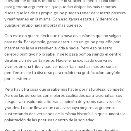
cuestión de debate. Importa ser lo suficientemente hábil como
para generar argumentos que puedan disipar las más remotas
dudas que los de tu propio grupo puedan tener de vuestra postura,
y reafirmarles en la misma. Con eso ganas estatus. Y dentro de
cualquier grupo nada importa más que eso.
Con esto no quiero decir que no haya discusiones que no valgan
para nada. Por ejemplo, ganar estatus en un grupo pequeño por
internet no le va a resolver la vida a nadie. Pero eso nuestro
cerebro primitivo no lo sabe. Y se lo pasa bomba siendo el centro
de atención de tanta gente. Nadie le ha explicado que ya no
vivimos en una tribu y que se necesitan muchas más personas
pendientes de tu discurso para recibir una gratificación tangible
por el esfuerzo.
Pero hay otra cosa que sí sabemos hacer por naturaleza: competir.
Así que las personas con mejores cualidades para racionalizar sus
sesgos van aspirando a liderar la opinión de grupos cada vez más
grandes. Lo que lleva a que cada vez haya mejores argumentos
sustentando dos versiones de la misma historia. Lo que aumenta la
polarización de las posturas dentro de la sociedad.
Por nuestra costumbre de achacar todo lo malo a la modernidad,