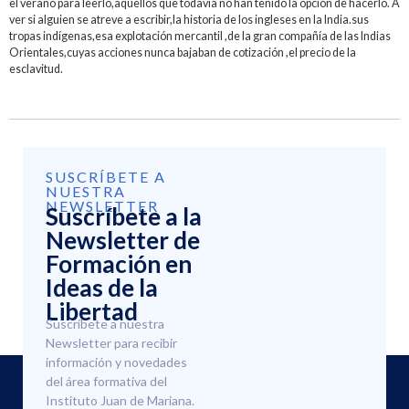
el verano para leerlo,aquellos que todavía no han tenido la opción de hacerlo. A
ver si alguien se atreve a escribir,la historia de los ingleses en la India.sus
tropas indígenas,esa explotación mercantil ,de la gran compañía de las Indias
Orientales,cuyas acciones nunca bajaban de cotización ,el precio de la
esclavitud.
SUSCRÍBETE A
NUESTRA
NEWSLETTER
Suscríbete a la
Newsletter de
Formación en
Ideas de la
Libertad
Suscríbete a nuestra
Newsletter para recibir
información y novedades
del área formativa del
Instituto Juan de Mariana.