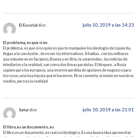
julio 10, 2019 a las 14:23
El Escorial
dice:
El problema, es que si no
El problema, es que si no quieres que te manipulen los ideologos de izquierda,
llegas a la conclusión , de no ver los informativos. Si hablas , con los militares
que estuvieron en Sarajevo, Bosnia y en Siria, te sorprenden , las noticias de
telediarios y la realidad, son como dos líneas paralelas. El bloqueo , a Rusia
supone para los europeos, una enorme perdida de opciones de negocio y para
los rusos, una losa injusta que le hacemos. Ni se comenta, ni existe en nuestros
medios, pero es la realidad.
julio 10, 2019 a las 21:01
Satur
dice:
El libro,es un documento ,es
El libro,es un documento ,es real,no ideológico. Es una buena idea aprovechar