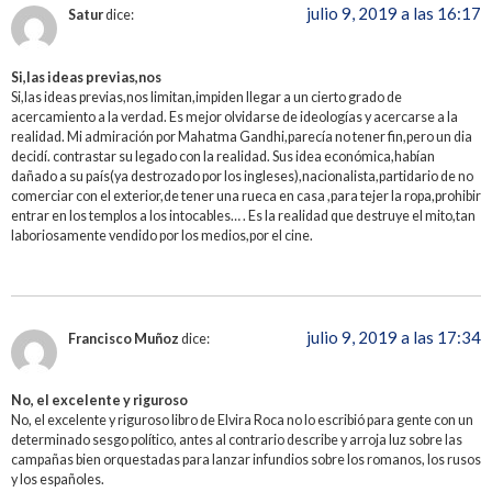
julio 9, 2019 a las 16:17
Satur
dice:
Si,las ideas previas,nos
Si,las ideas previas,nos limitan,impiden llegar a un cierto grado de
acercamiento a la verdad. Es mejor olvidarse de ideologías y acercarse a la
realidad. Mi admiración por Mahatma Gandhi,parecía no tener fin,pero un dia
decidí. contrastar su legado con la realidad. Sus idea económica,habían
dañado a su país(ya destrozado por los ingleses),nacionalista,partidario de no
comerciar con el exterior,de tener una rueca en casa ,para tejer la ropa,prohibir
entrar en los templos a los intocables… . Es la realidad que destruye el mito,tan
laboriosamente vendido por los medios,por el cine.
julio 9, 2019 a las 17:34
Francisco Muñoz
dice:
No, el excelente y riguroso
No, el excelente y riguroso libro de Elvira Roca no lo escribió para gente con un
determinado sesgo político, antes al contrario describe y arroja luz sobre las
campañas bien orquestadas para lanzar infundios sobre los romanos, los rusos
y los españoles.