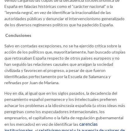
venido cargando las culpas de la decadencia socioeconómica de
España en falacias históricas como el “carácter nacional” o la
“leyenda negra”, en vez de identificar la irracionalidad de las
autoridades públicas y denunciar el intervencionismo generalizado
de los diversos regímenes políticos que ha padecido España.
Conclusiones
Salvo en contadas excepciones, no se ha ejercido crítica sobre la
acción de los políticos que, mayoritariamente, han buscado utopías
que retrasaban España respecto de otros países europeos y no
han seguido las relaciones causales que arraigan la sociedad
civilizada y favorecen el progreso, a pesar de que fueron
identificadas perfectamente por la Escuela de Salamanca y
refinadas por Juan de Mariana.
Hoy en día, al igual que en los siglos pasados, la decadencia del
pensamiento español permanece y los intelectuales prefieren
achacar los problemas a la idiosincrasia española (u otras ideas más
peregrinas como los especuladores internacionales, los
empresarios, el capitalismo o la falta de regulación gubernamental
carencias
en los mercados) en vez de identificar las
institucionales
relativismo moral y la ausencia de valores de
, el