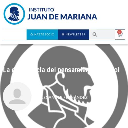
0
HAZTE SOCIO
NEWSLETTER
La decadencia del pensamiento español
ALEXANDER FERNÁNDEZ