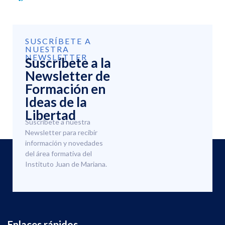
SUSCRÍBETE A
NUESTRA
NEWSLETTER
Suscríbete a la
Newsletter de
Formación en
Ideas de la
Libertad
Suscríbete a nuestra
Newsletter para recibir
información y novedades
del área formativa del
Instituto Juan de Mariana.
Enlaces rápidos