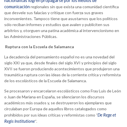
nacionalitas logren propagarse por los medios de
comunicación
regionales sin que exista una comunidad científica
que desvele sus falacias y critique con fuerza sus graves
inconvenientes. Tampoco tiene que asustarnos que los políticos
sólo reciban informes y estudios que avalen y publiciten sus
arbitrios y, otorguen una patina académica al intervencionismo en
las Administraciones Públicas.
Ruptura con la Escuela de Salamanca
La decadencia del pensamiento español no es una novedad del
siglo XXI ya que, desde finales del siglo XVI y principios del siglo
XVII se fueron produciendo acontecimientos que produjeron una
traumática ruptura con las ideas de la corriente crítica y reformista
de los escolásticos de la Escuela de Salamanca.
Se procesaron y encarcelaron escolásticos como Fray Luis de León
o Juan de Mariana en España, se silenciaron los discursos
académicos más osados y, se destruyeron los ejemplares que
circulaban por Europa de aquellos libros catalogados como
De Rege et
prohibidos por sus ideas críticas y reformistas como
“
Regis Institutione
”
.