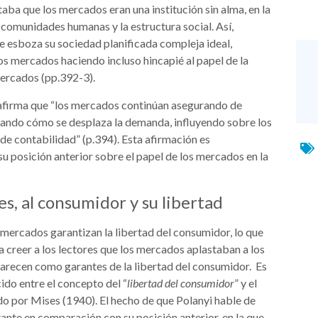
taba que los mercados eran una institución sin alma, en la
s comunidades humanas y la estructura social. Así,
que esboza su sociedad planificada compleja ideal,
s mercados haciendo incluso hincapié al papel de la
 mercados (pp.392-3).
 afirma que “los mercados continúan asegurando de
icando cómo se desplaza la demanda, influyendo sobre los
de contabilidad” (p.394). Esta afirmación es
 posición anterior sobre el papel de los mercados en la
es, al consumidor y su libertad
 mercados garantizan la libertad del consumidor, lo que
 creer a los lectores que los mercados aplastaban a los
parecen como garantes de la libertad del consumidor. Es
do entre el concepto del “
libertad del consumidor
” y el
do por Mises (1940). El hecho de que Polanyi hable de
te en comparación con su posición anterior, en la que