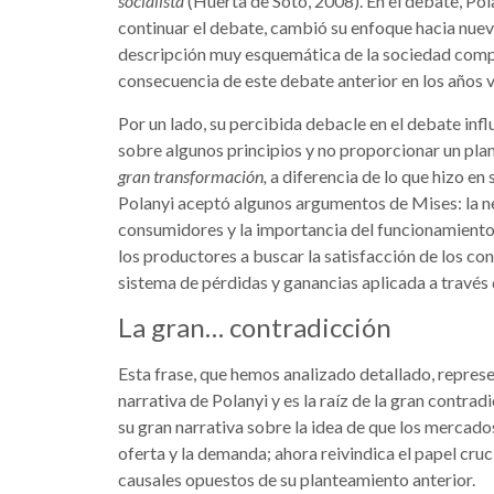
socialista
(Huerta de Soto, 2008). En el debate, Pola
continuar el debate, cambió su enfoque hacia nuev
descripción muy esquemática de la sociedad compl
consecuencia de este debate anterior en los años v
Por un lado, su percibida debacle en el debate in
sobre algunos principios y no proporcionar un plan
gran transformación,
a diferencia de lo que hizo en
Polanyi aceptó algunos argumentos de Mises: la ne
consumidores y la importancia del funcionamiento 
los productores a buscar la satisfacción de los c
sistema de pérdidas y ganancias aplicada a travé
La gran… contradicción
Esta frase, que hemos analizado detallado, repres
narrativa de Polanyi y es la raíz de la gran contrad
su gran narrativa sobre la idea de que los mercado
oferta y la demanda; ahora reivindica el papel cru
causales opuestos de su planteamiento anterior.