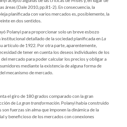
nyi aceptó algunas de las críticas de Mises y, en lugar de
as áreas (Dale 2010, pp.81-2). En consecuencia, la
eja planificada con varios mercados es, posiblemente, la
einte en dos sentidos.
fluyó Polanyi para proporcionar solo un breve esbozo
 institucional detallado de la sociedad planificada en
La
 su artículo de 1922. Por otra parte, aparentemente,
cesidad de tener en cuenta los deseos individuales de los
del mercado para poder calcular los precios y obligar a
onsumidores mediante la existencia de alguna forma de
s del mecanismo de mercado.
enta el giro de 180 grados comparado con la gran
icción de
La gran transformación
. Polanyi había construido
s son fuerzas sin alma que imponen la dinámica de la
cial y beneficioso de los mercados con conexiones