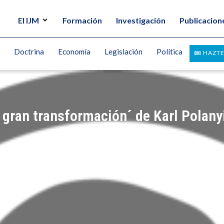
El IJM
Formación
Investigación
Publicacion
Doctrina
Economía
Legislación
Política
HAZTE
 gran transformación´ de Karl Polany