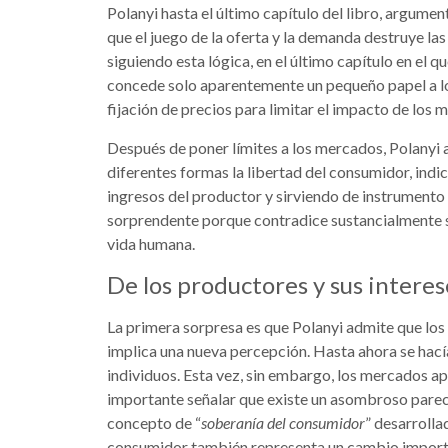
Polanyi hasta el último capítulo del libro, argumen
que el juego de la oferta y la demanda destruye la
siguiendo esta lógica, en el último capítulo en el 
concede solo aparentemente un pequeño papel a lo
fijación de precios para limitar el impacto de los
Después de poner límites a los mercados, Polanyi
diferentes formas la libertad del consumidor, ind
ingresos del productor y sirviendo de instrumento 
sorprendente porque contradice sustancialmente su
vida humana.
De los productores y sus interes
La primera sorpresa es que Polanyi admite que los
implica una nueva percepción. Hasta ahora se hacía
individuos. Esta vez, sin embargo, los mercados a
importante señalar que existe un asombroso pareci
concepto de “
soberanía del consumidor
” desarrolla
consumidor también representa un cambio importan