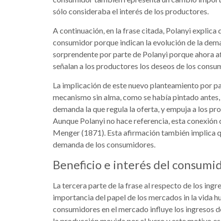
sólo consideraba el interés de los productores.
A continuación, en la frase citada, Polanyi explica
consumidor porque indican la evolución de la dema
sorprendente por parte de Polanyi porque ahora a
señalan a los productores los deseos de los consu
La implicación de este nuevo planteamiento por par
mecanismo sin alma, como se había pintado antes, s
demanda la que regula la oferta, y empuja a los p
Aunque Polanyi no hace referencia, esta conexión ca
Menger (1871). Esta afirmación también implica que
demanda de los consumidores.
Beneficio e interés del consumi
La tercera parte de la frase al respecto de los in
importancia del papel de los mercados in la vida 
consumidores en el mercado influye los ingresos d
la producción movida por el lucro y este motivo es 