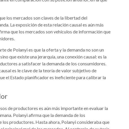
 que los mercados son claves de la libertad del
nda. La exposición de esta relación causal es aún más
firma que los mercados son vehículos de información que
midores.
te de Polanyi es que la oferta y la demanda no son un
ino que existe una jerarquía, una conexión causal: es la
roductores a satisfacer la demanda de los consumidores.
usal es le clave de la teoría de valor subjetivo de
 el Estado planificador es ineficiente para calibrar la
dor
gresos de productores es aún más importante en evaluar la
humana. Polanyi afirma que la demanda de los
e los productores. Hasta ahora, Polanyi consideraba que
el principal mal de los mercados. Al contrario de su tesis