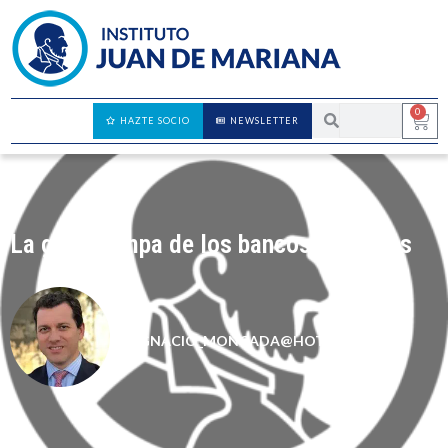
0
HAZTE SOCIO
NEWSLETTER
La gran trampa de los bancos centrales
IGNACIO_MONCADA@HOTMAIL.COM