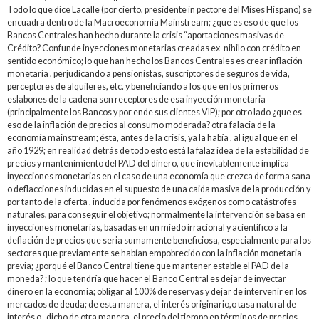
Todo lo que dice Lacalle (por cierto, presidente in pectore del Mises Hispano) se
encuadra dentro de la Macroeconomia Mainstream; ¿que es eso de que los
Bancos Centrales han hecho durante la crisis “aportaciones masivas de
Crédito? Confunde inyecciones monetarias creadas ex-nihilo con crédito en
sentido económico; lo que han hecho los Bancos Centrales es crear inflación
monetaria , perjudicando a pensionistas, suscriptores de seguros de vida,
perceptores de alquileres, etc. y beneficiando a los que en los primeros
eslabones de la cadena son receptores de esa inyección monetaria
(principalmente los Bancos y por ende sus clientes VIP); por otro lado ¿que es
eso de la inflación de precios al consumo moderada? otra falacia de la
economía mainstream; ésta, antes de la crisis, ya la había , al igual que en el
año 1929; en realidad detrás de todo esto está la falaz idea de la estabilidad de
precios y mantenimiento del PAD del dinero, que inevitablemente implica
inyecciones monetarias en el caso de una economía que crezca de forma sana
o deflacciones inducidas en el supuesto de una caida masiva de la producción y
por tanto de la oferta , inducida por fenómenos exógenos como catástrofes
naturales, para conseguir el objetivo; normalmente la intervención se basa en
inyecciones monetarias, basadas en un miedo irracional y acientífico a la
deflación de precios que seria sumamente beneficiosa, especialmente para los
sectores que previamente se habían empobrecido con la inflación monetaria
previa; ¿porqué el Banco Central tiene que mantener estable el PAD de la
moneda? ; lo que tendría que hacer el Banco Central es dejar de inyectar
dinero en la economía; obligar al 100% de reservas y dejar de intervenir en los
mercados de deuda; de esta manera, el interés originario,o tasa natural de
interés o , dicho de otra manera, el precio del tiempo en términos de precios