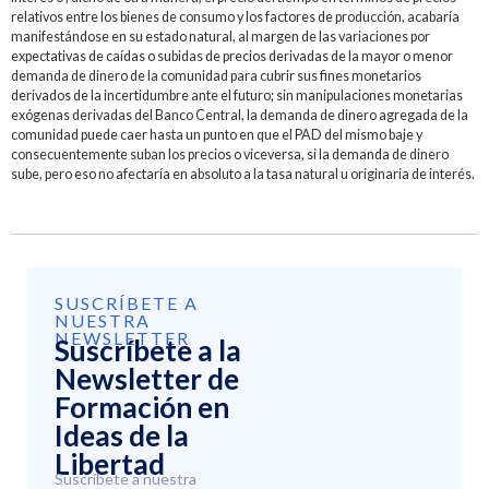
relativos entre los bienes de consumo y los factores de producción, acabaría
manifestándose en su estado natural, al margen de las variaciones por
expectativas de caídas o subidas de precios derivadas de la mayor o menor
demanda de dinero de la comunidad para cubrir sus fines monetarios
derivados de la incertidumbre ante el futuro; sin manipulaciones monetarias
exógenas derivadas del Banco Central, la demanda de dinero agregada de la
comunidad puede caer hasta un punto en que el PAD del mismo baje y
consecuentemente suban los precios o viceversa, si la demanda de dinero
sube, pero eso no afectaría en absoluto a la tasa natural u originaria de interés.
SUSCRÍBETE A
NUESTRA
NEWSLETTER
Suscríbete a la
Newsletter de
Formación en
Ideas de la
Libertad
Suscríbete a nuestra