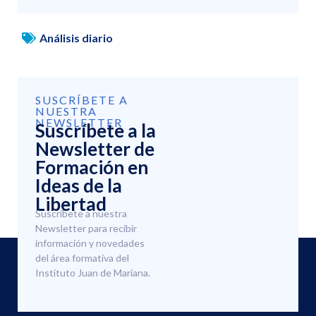
Análisis diario
SUSCRÍBETE A
NUESTRA
NEWSLETTER
Suscríbete a la
Newsletter de
Formación en
Ideas de la
Libertad
Suscríbete a nuestra
Newsletter para recibir
información y novedades
del área formativa del
Instituto Juan de Mariana.