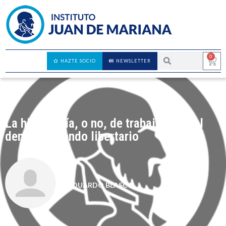
0
HAZTE SOCIO
NEWSLETTER
La hipocresía, o no, de trabajar para el
demonio siendo libertario
EDUARDO BLASCO