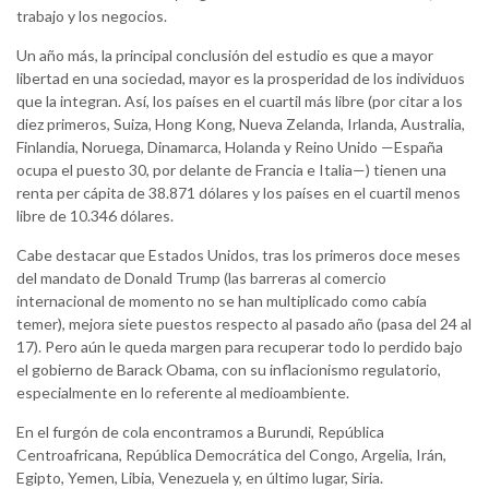
trabajo y los negocios.
Un año más, la principal conclusión del estudio es que a mayor
libertad en una sociedad, mayor es la prosperidad de los individuos
que la integran. Así, los países en el cuartil más libre (por citar a los
diez primeros, Suiza, Hong Kong, Nueva Zelanda, Irlanda, Australia,
Finlandia, Noruega, Dinamarca, Holanda y Reino Unido —España
ocupa el puesto 30, por delante de Francia e Italia—) tienen una
renta per cápita de 38.871 dólares y los países en el cuartil menos
libre de 10.346 dólares.
Cabe destacar que Estados Unidos, tras los primeros doce meses
del mandato de Donald Trump (las barreras al comercio
internacional de momento no se han multiplicado como cabía
temer), mejora siete puestos respecto al pasado año (pasa del 24 al
17). Pero aún le queda margen para recuperar todo lo perdido bajo
el gobierno de Barack Obama, con su inflacionismo regulatorio,
especialmente en lo referente al medioambiente.
En el furgón de cola encontramos a Burundi, República
Centroafricana, República Democrática del Congo, Argelia, Irán,
Egipto, Yemen, Libia, Venezuela y, en último lugar, Siria.