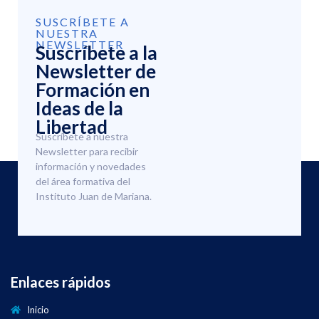
SUSCRÍBETE A
NUESTRA
NEWSLETTER
Suscríbete a la
Newsletter de
Formación en
Ideas de la
Libertad
Suscríbete a nuestra
Newsletter para recibir
información y novedades
del área formativa del
Instituto Juan de Mariana.
Enlaces rápidos
Inicio