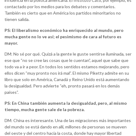
influencia en la política americana. El Instituto Cato, por ejemplo, es
contactado por los medios para los debates y comentarios.
También es cierto que en América los partidos minoritarios no
tienen salida.
PS: El liberalismo económico ha enriquecido al mundo, pero
mucha gente no lo ve así; el pesimismo de cara al futuro es
mayor.
DM: No sé por qué. Quizá a la gente le guste sentirse iluminada, ser
ese que “no se cree las cosas que le cuentan”, aquel que sabe que
todo va a ir a peor. En todos los sentidos estamos mejorando, pero
ellos dicen “muy pronto nos irá mal”. El mismo Piketty admite en su
libro que solo en América, Canadá y Reino Unido está aumentando
la desigualdad. Pero advierte “eh, pronto pasará en los demás
países”.
PS: En China también aumenta la desigualdad, pero, al mismo
tiempo, mucha gente sale de la pobreza.
DM: China es interesante. Una de las migraciones más importantes
del mundo se está dando en allí, millones de personas se mueven
del oeste y del centro hacía la costa, donde hay mayor libertad