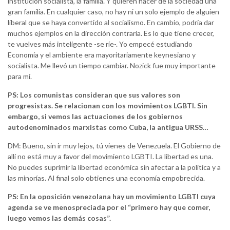
institución socialista, la familia. Y quieren hacer de la sociedad una
gran familia. En cualquier caso, no hay ni un solo ejemplo de alguien
liberal que se haya convertido al socialismo. En cambio, podría dar
muchos ejemplos en la dirección contraria. Es lo que tiene crecer,
te vuelves más inteligente -se ríe-. Yo empecé estudiando
Economía y el ambiente era mayoritariamente keynesiano y
socialista. Me llevó un tiempo cambiar. Nozick fue muy importante
para mí.
PS: Los comunistas consideran que sus valores son
progresistas. Se relacionan con los movimientos LGBTI. Sin
embargo, si vemos las actuaciones de los gobiernos
autodenominados marxistas como Cuba, la antigua URSS…
DM: Bueno, sin ir muy lejos, tú vienes de Venezuela. El Gobierno de
allí no está muy a favor del movimiento LGBTI. La libertad es una.
No puedes suprimir la libertad económica sin afectar a la política y a
las minorías. Al final solo obtienes una economía empobrecida.
PS: En la oposición venezolana hay un movimiento LGBTI cuya
agenda se ve menospreciada por el “primero hay que comer,
luego vemos las demás cosas”.