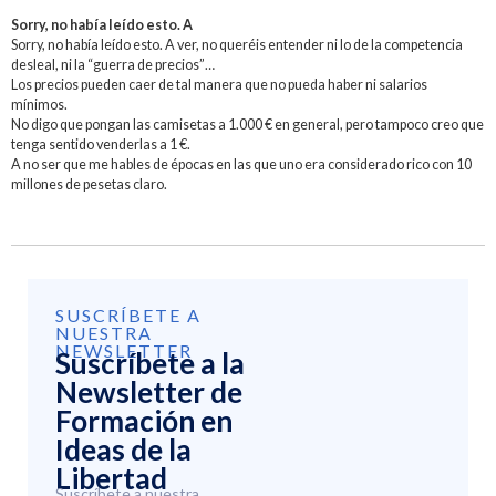
Sorry, no había leído esto. A
Sorry, no había leído esto. A ver, no queréis entender ni lo de la competencia
desleal, ni la “guerra de precios”…
Los precios pueden caer de tal manera que no pueda haber ni salarios
mínimos.
No digo que pongan las camisetas a 1.000 € en general, pero tampoco creo que
tenga sentido venderlas a 1 €.
A no ser que me hables de épocas en las que uno era considerado rico con 10
millones de pesetas claro.
SUSCRÍBETE A
NUESTRA
NEWSLETTER
Suscríbete a la
Newsletter de
Formación en
Ideas de la
Libertad
Suscríbete a nuestra