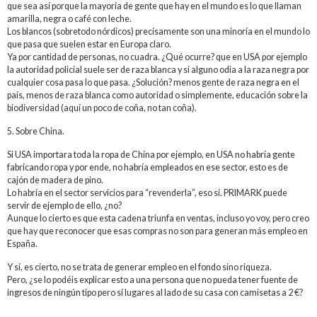
que sea así porque la mayoría de gente que hay en el mundo es lo que llaman
amarilla, negra o café con leche.
Los blancos (sobretodo nórdicos) precisamente son una minoría en el mundo lo
que pasa que suelen estar en Europa claro.
Ya por cantidad de personas, no cuadra. ¿Qué ocurre? que en USA por ejemplo
la autoridad policial suele ser de raza blanca y si alguno odia a la raza negra por
cualquier cosa pasa lo que pasa. ¿Solución? menos gente de raza negra en el
país, menos de raza blanca como autoridad o simplemente, educación sobre la
biodiversidad (aquí un poco de coña, no tan coña).
5. Sobre China.
Si USA importara toda la ropa de China por ejemplo, en USA no habría gente
fabricando ropa y por ende, no habría empleados en ese sector, esto es de
cajón de madera de pino.
Lo habría en el sector servicios para “revenderla”, eso sí. PRIMARK puede
servir de ejemplo de ello, ¿no?
Aunque lo cierto es que esta cadena triunfa en ventas, incluso yo voy, pero creo
que hay que reconocer que esas compras no son para generan más empleo en
España.
Y sí, es cierto, no se trata de generar empleo en el fondo sino riqueza.
Pero, ¿se lo podéis explicar esto a una persona que no pueda tener fuente de
ingresos de ningún tipo pero sí lugares al lado de su casa con camisetas a 2 €?