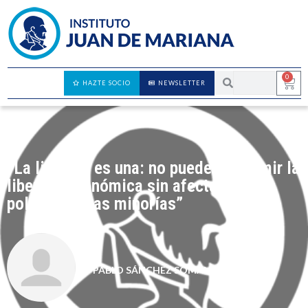
0
HAZTE SOCIO
NEWSLETTER
“La libertad es una: no puedes suprimir la
libertad económica sin afectar a la
política y a las minorías”
PABLO SÁNCHEZ SOMANA