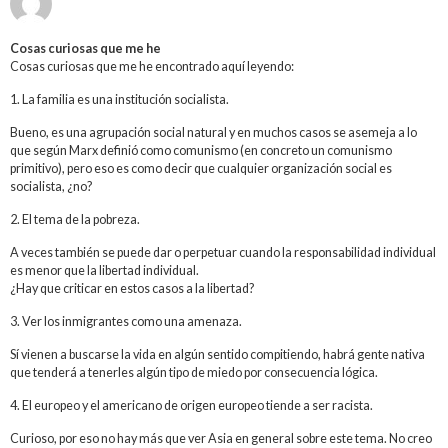
Cosas curiosas que me he
Cosas curiosas que me he encontrado aquí leyendo:
1. La familia es una institución socialista.
Bueno, es una agrupación social natural y en muchos casos se asemeja a lo
que según Marx definió como comunismo (en concreto un comunismo
primitivo), pero eso es como decir que cualquier organización social es
socialista, ¿no?
2. El tema de la pobreza.
A veces también se puede dar o perpetuar cuando la responsabilidad individual
es menor que la libertad individual.
¿Hay que criticar en estos casos a la libertad?
3. Ver los inmigrantes como una amenaza.
Sí vienen a buscarse la vida en algún sentido compitiendo, habrá gente nativa
que tenderá a tenerles algún tipo de miedo por consecuencia lógica.
4. El europeo y el americano de origen europeo tiende a ser racista.
Curioso, por eso no hay más que ver Asia en general sobre este tema. No creo