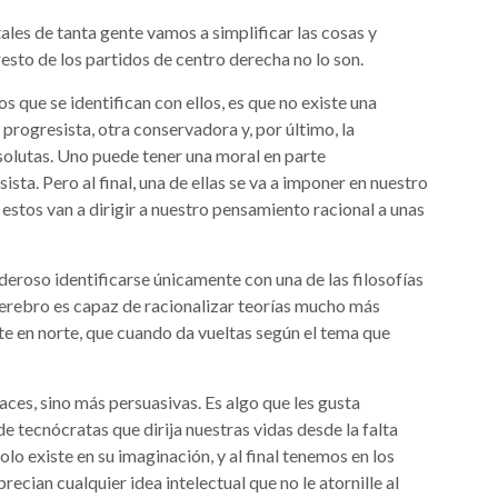
ales de tanta gente vamos a simplificar las cosas y
esto de los partidos de centro derecha no lo son.
s que se identifican con ellos, es que no existe una
l progresista, otra conservadora y, por último, la
bsolutas. Uno puede tener una moral en parte
ista. Pero al final, una de ellas se va a imponer en nuestro
 estos van a dirigir a nuestro pensamiento racional a unas
deroso identificarse únicamente con una de las filosofías
 cerebro es capaz de racionalizar teorías mucho más
e en norte, que cuando da vueltas según el tema que
aces, sino más persuasivas. Es algo que les gusta
e tecnócratas que dirija nuestras vidas desde la falta
lo existe en su imaginación, y al final tenemos en los
ecian cualquier idea intelectual que no le atornille al