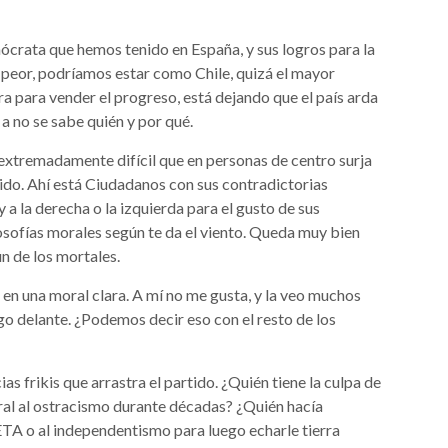
crata que hemos tenido en España, y sus logros para la
o peor, podríamos estar como Chile, quizá el mayor
a para vender el progreso, está dejando que el país arda
 no se sabe quién y por qué.
s extremadamente difícil que en personas de centro surja
ido. Ahí está Ciudadanos con sus contradictorias
 a la derecha o la izquierda para el gusto de sus
ilosofías morales según te da el viento. Queda muy bien
n de los mortales.
n en una moral clara. A mí no me gusta, y la veo muchos
ngo delante. ¿Podemos decir eso con el resto de los
as frikis que arrastra el partido. ¿Quién tiene la culpa de
ral al ostracismo durante décadas? ¿Quién hacía
ETA o al independentismo para luego echarle tierra