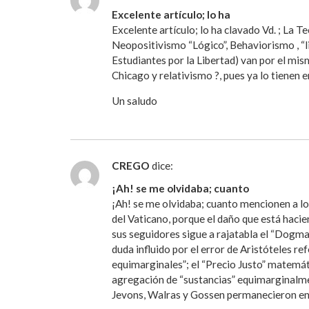
Excelente artículo; lo ha
Excelente artículo; lo ha clavado Vd. ; La T
Neopositivismo “Lógico”, Behaviorismo , “l
Estudiantes por la Libertad) van por el mi
Chicago y relativismo ?, pues ya lo tienen e
Un saludo
CREGO
dice:
¡Ah! se me olvidaba; cuanto
¡Ah! se me olvidaba; cuanto mencionen a los
del Vaticano, porque el daño que está hacie
sus seguidores sigue a rajatabla el “Dogma 
duda influido por el error de Aristóteles r
equimarginales”; el “Precio Justo” matemát
agregación de “sustancias” equimarginalmen
Jevons, Walras y Gossen permanecieron en e