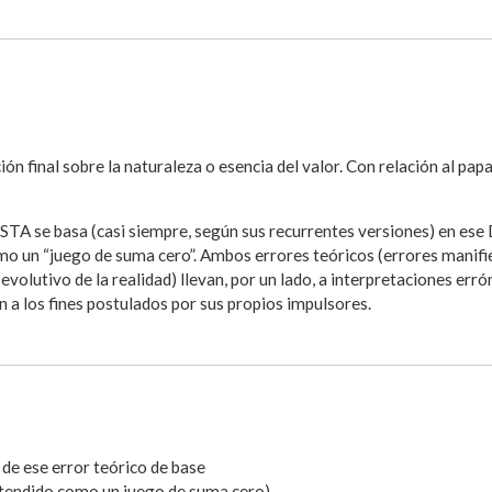
n final sobre la naturaleza o esencia del valor. Con relación al papa 
 se basa (casi siempre, según sus recurrentes versiones) en ese 
mo un “juego de suma cero”. Ambos errores teóricos (errores manifi
-evolutivo de la realidad) llevan, por un lado, a interpretaciones erró
n a los fines postulados por sus propios impulsores.
) de ese error teórico de base
tendido como un juego de suma cero),