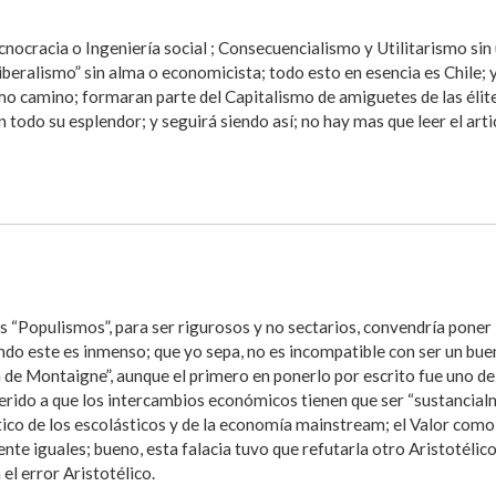
ecnocracia o Ingeniería social ; Consecuencialismo y Utilitarismo sin
iberalismo” sin alma o economicista; todo esto en esencia es Chile;
smo camino; formaran parte del Capitalismo de amiguetes de las éli
n todo su esplendor; y seguirá siendo así; no hay mas que leer el art
 “Populismos”, para ser rigurosos y no sectarios, convendría poner la
ndo este es inmenso; que yo sepa, no es incompatible con ser un buen
de Montaigne”, aunque el primero en ponerlo por escrito fue uno de lo
eferido a que los intercambios económicos tienen que ser “sustancialm
ico de los escolásticos y de la economía mainstream; el Valor como s
te iguales; bueno, esta falacia tuvo que refutarla otro Aristotél
l error Aristotélico.