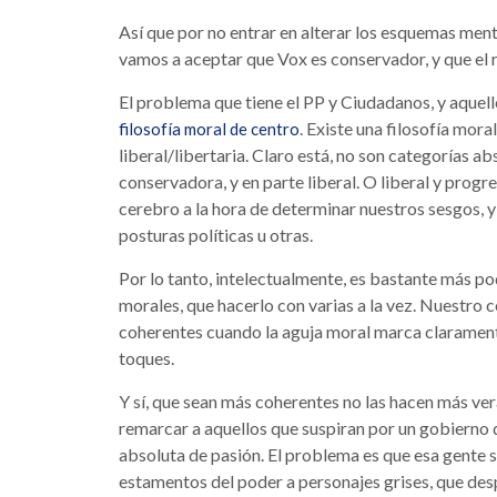
Así que por no entrar en alterar los esquemas ment
vamos a aceptar que Vox es conservador, y que el r
El problema que tiene el PP y Ciudadanos, y aquello
. Existe una filosofía mora
filosofía moral de centro
liberal/libertaria. Claro está, no son categorías a
conservadora, y en parte liberal. O liberal y progres
cerebro a la hora de determinar nuestros sesgos, y
posturas políticas u otras.
Por lo tanto, intelectualmente, es bastante más po
morales, que hacerlo con varias a la vez. Nuestro
coherentes cuando la aguja moral marca clarament
toques.
Y sí, que sean más coherentes no las hacen más ver
remarcar a aquellos que suspiran por un gobierno d
absoluta de pasión. El problema es que esa gente so
estamentos del poder a personajes grises, que despr