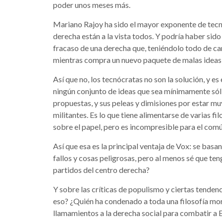
poder unos meses más.
Mariano Rajoy ha sido el mayor exponente de tecnó
derecha están a la vista todos. Y podría haber sid
fracaso de una derecha que, teniéndolo todo de car
mientras compra un nuevo paquete de malas ideas a
Así que no, los tecnócratas no son la solución, y e
ningún conjunto de ideas que sea mínimamente sól
propuestas, y sus peleas y dimisiones por estar muy
militantes. Es lo que tiene alimentarse de varias f
sobre el papel, pero es incompresible para el comú
Así que esa es la principal ventaja de Vox: se basa
fallos y cosas peligrosas, pero al menos sé que te
partidos del centro derecha?
Y sobre las críticas de populismo y ciertas tendenci
eso? ¿Quién ha condenado a toda una filosofía mo
llamamientos a la derecha social para combatir a 