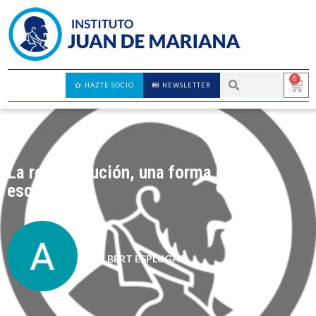
0
HAZTE SOCIO
NEWSLETTER
La redistribución, una forma de
esclavitud
ALBERT ESPLUGAS