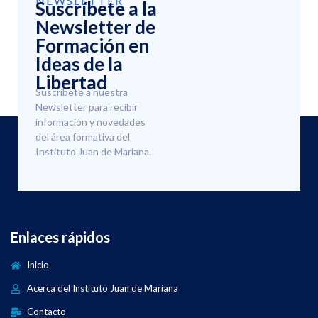
NEWSLETTER
Suscríbete a la
Newsletter de
Formación en
Ideas de la
Libertad
Suscríbete a nuestra
Newsletter para recibir
información y novedades
del área formativa del
Instituto Juan de Mariana.
Enlaces rápidos
Inicio
Acerca del Instituto Juan de Mariana
Contacto