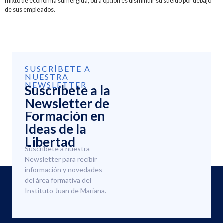
mixto de economía sumergida, otra opción es disminuir su sueldo por debajo
de sus empleados.
SUSCRÍBETE A
NUESTRA
NEWSLETTER
Suscríbete a la
Newsletter de
Formación en
Ideas de la
Libertad
Suscríbete a nuestra
Newsletter para recibir
información y novedades
del área formativa del
Instituto Juan de Mariana.