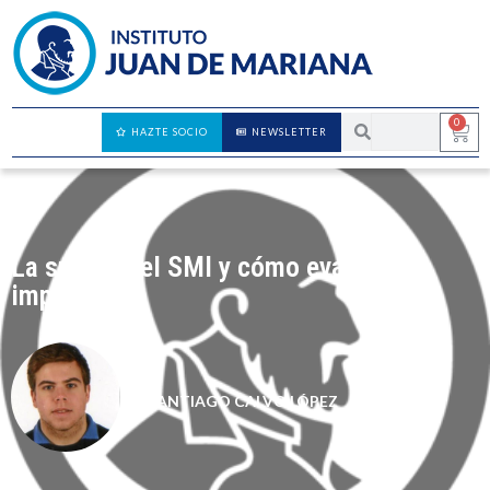
0
HAZTE SOCIO
NEWSLETTER
La subida del SMI y cómo evaluar su
impacto
SANTIAGO CALVO LÓPEZ