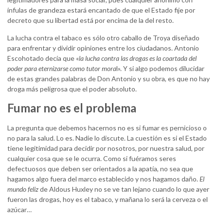
ínfulas de grandeza estará encantado de que el Estado fije por
decreto que su libertad está por encima de la del resto.
La lucha contra el tabaco es sólo otro caballo de Troya diseñado
para enfrentar y dividir opiniones entre los ciudadanos. Antonio
Escohotado decía que «
la lucha contra las drogas es la coartada del
poder para eternizarse como tutor mora
l». Y si algo podemos dilucidar
de estas grandes palabras de Don Antonio y su obra, es que no hay
droga más peligrosa que el poder absoluto.
Fumar no es el problema
La pregunta que debemos hacernos no es si fumar es pernicioso o
no para la salud. Lo es. Nadie lo discute. La cuestión es si el Estado
tiene legitimidad para decidir por nosotros, por nuestra salud, por
cualquier cosa que se le ocurra. Como si fuéramos seres
defectuosos que deben ser orientados a la apatía, no sea que
hagamos algo fuera del marco establecido y nos hagamos daño.
El
mundo feliz
de Aldous Huxley no se ve tan lejano cuando lo que ayer
fueron las drogas, hoy es el tabaco, y mañana lo será la cerveza o el
azúcar…