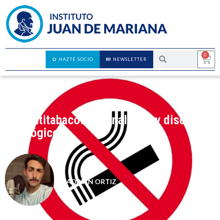
0
HAZTE SOCIO
NEWSLETTER
Ley Antitabaco: paternalismo y discurso
ideológico
ADRIÁN ORTIZ