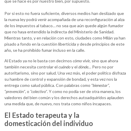
que se hace es por nuestro bien, por supuesto.
Por si esto no fuera suficiente, diversos medios han deslizado que
la nueva ley podrá venir acompañada de una reconfiguración al alza
de los impuestos al tabaco… no sea que aún quede algún fumador
que no haya entendido la indirecta del Ministerio de Sanidad.
Mientras tanto, y en relación con esto, ciudades como Milán ya han
pisado a fondo en la cuestión liberticida y desde principios de este
año, se ha prohibido fumar incluso en la calle.
Al Estado ya no le basta con decirnos
cómo
vivir, sino que ahora
también necesita controlar el
cuándo
y el
dónde…
Pero no por
autoritarismo, sino por salud. Una vez más, el poder político disfraza
su hambre de control y expansión de bondad, y esta vez nos la
entrega como salud pública. Con palabras como
“bienestar”
,
“prevención”
, o
“colectivo”
. Y como no podía ser de otra manera, los
valedores del bien común y los derechos autoadquiridos aplauden
una medida que, de nuevo, nos trata como niños incapaces.
El Estado terapeuta y la
domesticación del individuo