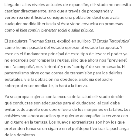
Llegados a los niveles actuales de expansión, el Estado no necesita
castigar directamente, sino que a través de propaganda y
verborrea cientificista consigue una población dócil que avala
cualquier medida liberticida si ésta viene envuelta en promesas
como el
bien común
,
bienestar social
o
salud pública
.
El psiquiatra Thomas Szasz, explicó en su libro
‘El Estado Terapéutico’
cómo hemos pasado del Estado opresor al Estado terapeuta. Y
este es el fundamento principal de este tipo de leyes: el poder ya
no encarcela por romper las reglas, sino que ahora nos “previene”,
nos “acompaña”, nos “orienta” y nos “corrige” de ser necesario. El
paternalismo sirve como correa de transmisión para los delirios
estatales, y si la población no obedece, analogía del padre
sobreprotector mediante, lo hará a la fuerza.
Ya sea propia o ajena, con la excusa de la salud el Estado decide
qué conductas son adecuadas para el ciudadano, el cual debe
evitar todo aquello que opere fuera de los márgenes estatales. Los
outsiders
son ahora aquellos que quieran acompañar la cerveza con
un cigarro en la terraza. Los nuevos extremistas son hoy los que
pretenden fumarse un cigarro en el polideportivo tras la pachanga
de los domingos.