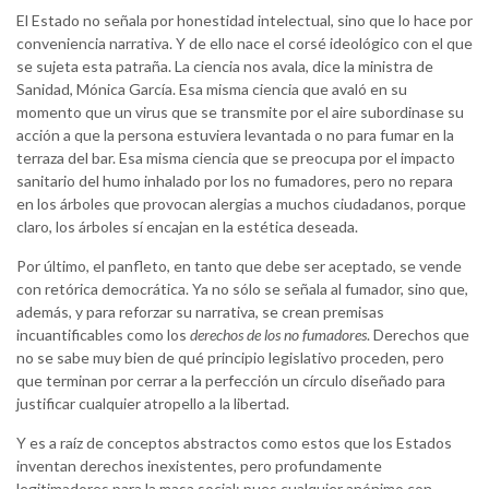
El Estado no señala por honestidad intelectual, sino que lo hace por
conveniencia narrativa. Y de ello nace el corsé ideológico con el que
se sujeta esta patraña. La ciencia nos avala, dice la ministra de
Sanidad, Mónica García. Esa misma ciencia que avaló en su
momento que un virus que se transmite por el aire subordinase su
acción a que la persona estuviera levantada o no para fumar en la
terraza del bar. Esa misma ciencia que se preocupa por el impacto
sanitario del humo inhalado por los no fumadores, pero no repara
en los árboles que provocan alergias a muchos ciudadanos, porque
claro, los árboles sí encajan en la estética deseada.
Por último, el panfleto, en tanto que debe ser aceptado, se vende
con retórica democrática. Ya no sólo se señala al fumador, sino que,
además, y para reforzar su narrativa, se crean premisas
incuantificables como los
derechos de los no fumadores
. Derechos que
no se sabe muy bien de qué principio legislativo proceden, pero
que terminan por cerrar a la perfección un círculo diseñado para
justificar cualquier atropello a la libertad.
Y es a raíz de conceptos abstractos como estos que los Estados
inventan derechos inexistentes, pero profundamente
legitimadores para la masa social; pues cualquier anónimo con