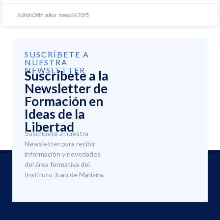
Adrián Ortiz
mayo 26, 2025
SUSCRÍBETE A
NUESTRA
NEWSLETTER
Suscríbete a la
Newsletter de
Formación en
Ideas de la
Libertad
Suscríbete a nuestra
Newsletter para recibir
información y novedades
del área formativa del
Instituto Juan de Mariana.