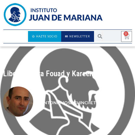
0
HAZTE SOCIO
NEWSLETTER
Libertad para Fouad y Kareem
ANTONIO JOSÉ CHINCHETRU