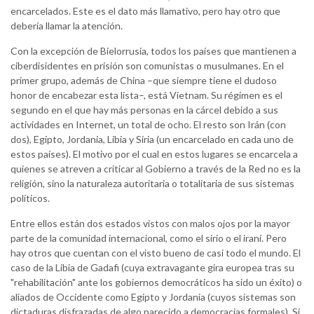
encarcelados. Este es el dato más llamativo, pero hay otro que
debería llamar la atención.
Con la excepción de Bielorrusia, todos los países que mantienen a
ciberdisidentes en prisión son comunistas o musulmanes. En el
primer grupo, además de China –que siempre tiene el dudoso
honor de encabezar esta lista–, está Vietnam. Su régimen es el
segundo en el que hay más personas en la cárcel debido a sus
actividades en Internet, un total de ocho. El resto son Irán (con
dos), Egipto, Jordania, Libia y Siria (un encarcelado en cada uno de
estos países). El motivo por el cual en estos lugares se encarcela a
quienes se atreven a criticar al Gobierno a través de la Red no es la
religión, sino la naturaleza autoritaria o totalitaria de sus sistemas
políticos.
Entre ellos están dos estados vistos con malos ojos por la mayor
parte de la comunidad internacional, como el sirio o el iraní. Pero
hay otros que cuentan con el visto bueno de casi todo el mundo. El
caso de la Libia de Gadafi (cuya extravagante gira europea tras su
"rehabilitación" ante los gobiernos democráticos ha sido un éxito) o
aliados de Occidente como Egipto y Jordania (cuyos sistemas son
dictaduras disfrazadas de algo parecido a democracias formales). Si