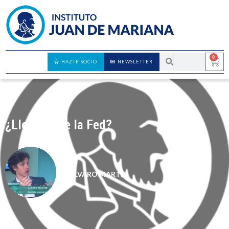
0
HAZTE SOCIO
NEWSLETTER
¿Llega tarde la Fed?
ÁLVARO MARTÍN