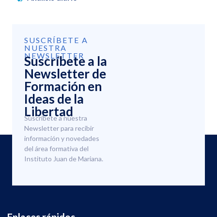
SUSCRÍBETE A
NUESTRA
NEWSLETTER
Suscríbete a la
Newsletter de
Formación en
Ideas de la
Libertad
Suscríbete a nuestra
Newsletter para recibir
información y novedades
del área formativa del
Instituto Juan de Mariana.