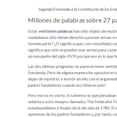
Segunda Enmienda a la Constitución de los Est
Millones de palabras sobre 27 p
Estas
han sido objeto de mucho 
veintisiete palabras
ciudadanos sólo tienen derecho a poseer armas si e
formen parte? ¿O significa que, con rotundidad, no
significa que sólo se pueden usar armas para caz
un mosquete del siglo XVIII porque eso es lo que 
Las dos últimas preguntas no parecen tener sentid
Enmienda. Pero de alguna manera los opositores h
dejan de repetirlo, e insistir en ello con el argu
padres fundadores cuando escribieron esto”.
Pero eso no es cierto. Sí sabemos lo que pensaban
setenta y ocho ensayos llamados The Federalist Pa
estadounidense a finales de la década de 1780. El e
opiniones de los padres fundadores y, por tanto, s