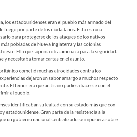
cia, los estadounidenses eran el pueblo más armado del
de fuego por parte de los ciudadanos. Esto era una
esario para protegerse de los ataques de los nativos
s más pobladas de Nueva Inglaterra y las colonias
al oeste. Ello que suponía otra amenaza para la seguridad.
e y necesitaba tomar cartas en el asunto.
o británico cometió muchas atrocidades contra los
 experiencias dejaron un sabor amargo a muchos respecto
te. El temor era que un tirano pudiera hacerse con el
rimir al pueblo.
ses identificaban su lealtad con su estado más que con
soy estadounidense. Gran parte de la resistencia a la
que un gobierno nacional centralizado se impusiera sobre