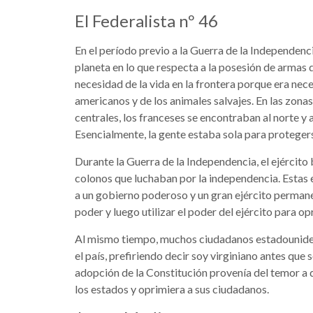
El Federalista nº 46
En el período previo a la Guerra de la Independen
planeta en lo que respecta a la posesión de armas 
necesidad de la vida en la frontera porque era nec
americanos y de los animales salvajes. En las zona
centrales, los franceses se encontraban al norte y 
Esencialmente, la gente estaba sola para protegers
Durante la Guerra de la Independencia, el ejércit
colonos que luchaban por la independencia. Estas
a un gobierno poderoso y un gran ejército permanen
poder y luego utilizar el poder del ejército para op
Al mismo tiempo, muchos ciudadanos estadouniden
el país, prefiriendo decir soy virginiano antes que 
adopción de la Constitución provenía del temor a 
los estados y oprimiera a sus ciudadanos.