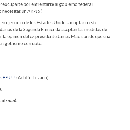
 preocuparte por enfrentarte al gobierno federal,
 necesitas un AR-15”.
e en ejercicio de los Estados Unidos adoptaría este
idarios de la Segunda Enmienda acepten las medidas de
ar la opinión del ex presidente James Madison de que una
un gobierno corrupto.
. (Adolfo Lozano).
os EE.UU
.
 Calzada).