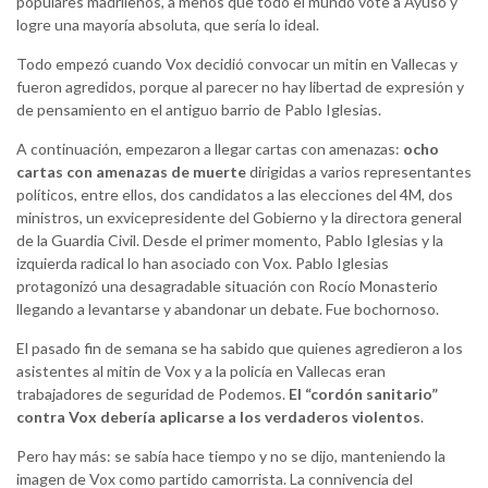
populares madrileños, a menos que todo el mundo vote a Ayuso y
logre una mayoría absoluta, que sería lo ideal.
Todo empezó cuando Vox decidió convocar un mitin en Vallecas y
fueron agredidos, porque al parecer no hay libertad de expresión y
de pensamiento en el antiguo barrio de Pablo Iglesias.
A continuación, empezaron a llegar cartas con amenazas:
ocho
cartas con amenazas de muerte
dirigidas a varios representantes
políticos, entre ellos, dos candidatos a las elecciones del 4M, dos
ministros, un exvicepresidente del Gobierno y la directora general
de la Guardia Civil. Desde el primer momento, Pablo Iglesias y la
izquierda radical lo han asociado con Vox. Pablo Iglesias
protagonizó una desagradable situación con Rocío Monasterio
llegando a levantarse y abandonar un debate. Fue bochornoso.
El pasado fin de semana se ha sabido que quienes agredieron a los
asistentes al mitin de Vox y a la policía en Vallecas eran
trabajadores de seguridad de Podemos.
El “cordón sanitario”
contra Vox debería aplicarse a los verdaderos violentos
.
Pero hay más: se sabía hace tiempo y no se dijo, manteniendo la
imagen de Vox como partido camorrista. La connivencia del