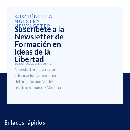
SUSCRÍBETE A
NUESTRA
NEWSLETTER
Suscríbete a la
Newsletter de
Formación en
Ideas de la
Libertad
Suscríbete a nuestra
Newsletter para recibir
información y novedades
del área formativa del
Instituto Juan de Mariana.
Enlaces rápidos