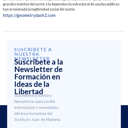
grandes eventos del sector y la dependencia estructural de ayudas públicas
han erosionado la legitimidad social del sector,
https://geometrydash2.com
SUSCRÍBETE A
NUESTRA
NEWSLETTER
Suscríbete a la
Newsletter de
Formación en
Ideas de la
Libertad
Suscríbete a nuestra
Newsletter para recibir
información y novedades
del área formativa del
Instituto Juan de Mariana.