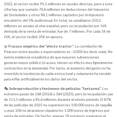
2022, el sector recibe 95,5 millones en ayudas directas, pero a esta
cifra hay que sumarle 70,6 millones en deducciones del Impuesto
de Sociedades y otros 84,1 millones captados por el impuesto
encubierto del 5% audiovisual. En total, se canalizaron 250,2
millones en ayudas al cine español, pero su recaudación por IVA
derivada de la venta de entradas fue de 7 millones. Por cada 1€ de
IVA, el sector recibió 35€ en apoyos.
📊
Fracaso empírico del “efecto tractor”
. La correlación de
Pearson entre ayudas y espectadores es −0,003 (es decir, nula). No
existe evidencia estadística de que mayores subvenciones
generen mayor público (si acaso, tienen un efecto muy ligeramente
contractivo en la demanda). Por tanto, el aumento del gasto no ha
revertido la tendencia de caída estructural y solamente ha servido
para inflar artificialmente los datos del sector.
🎭
Sobreproducción y fenómeno de películas “fantasma”
. Los
estrenos pasan de 168 (2016) a 364 (2025), pero la recaudación cae
de 111,5 millones a 85,6 millones durante el mismo periodo. El 87%
de las películas de 2025 no superaron los 100.000 euros de taquilla
y unas 106 no alcanzaron siquiera los 1.000 euros de ingresos por
venta de entradas. De hecho, apenas 28 estrenos superaron el