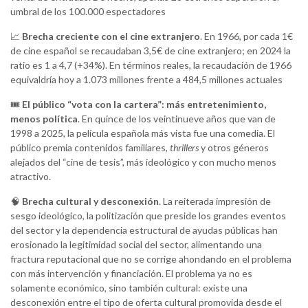
umbral de los 100.000 espectadores
📈
Brecha creciente con el cine extranjero
. En 1966, por cada 1€
de cine español se recaudaban 3,5€ de cine extranjero; en 2024 la
ratio es 1 a 4,7 (+34%). En términos reales, la recaudación de 1966
equivaldría hoy a 1.073 millones frente a 484,5 millones actuales
🎟
El público “vota con la cartera”: más entretenimiento,
menos política
. En quince de los veintinueve años que van de
1998 a 2025, la película española más vista fue una comedia. El
público premia contenidos familiares,
thrillers
y otros géneros
alejados del “cine de tesis”, más ideológico y con mucho menos
atractivo.
🧠
Brecha cultural y desconexión
. La reiterada impresión de
sesgo ideológico, la politización que preside los grandes eventos
del sector y la dependencia estructural de ayudas públicas han
erosionado la legitimidad social del sector, alimentando una
fractura reputacional que no se corrige ahondando en el problema
con más intervención y financiación. El problema ya no es
solamente económico, sino también cultural: existe una
desconexión entre el tipo de oferta cultural promovida desde el