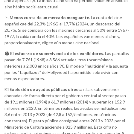
año a apenas 1,5. La industria no solo ha perdido volumen absoluto,
sino hábito social estructural
📉
Menos cuota de un mercado menguante.
La cuota del cine
español cae del 22,3% (1966) al 17,7% (2024), un descenso del
20,7%. Si se compara con los máximos cercanos al 30% entre 1967-
1977, la caída ronda el 40%. Los españoles van menos al cine y,
proporcionalmente, eligen aún menos cine nacional.
🏟
El esfuerzo de supervivencia de los exhibidores
. Las pantallas
pasan de 7.761 (1968) a 3.566 actuales, tras tocar mínimos
inferiores a 2.000 en los años 90. El modelo “multicine” y la apuesta
por los “taquillazos” de Hollywood ha permitido sobrevivir con
menos espectadores.
💶
Explosión de ayudas públicas directas
. Las subvenciones
abonadas de forma directa por el gobierno central al sector pasan
de 19,1 millones (1994) a 61,7 millones (2014) y superan los 152,9
millones en 2023. En términos reales, las ayudas se multiplican por
3,6 entre 2013 y 2023 (de 42,8 a 152,9 millones, en términos
constantes). El gasto público consignad entre 2013 y 2023 por el
Ministerio de Cultura asciende a 825,9 millones. Esta cifra no
incluye ayudas autonómicas cada vez más cuantiosas, como los 9