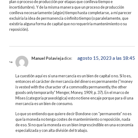
plan o proceso de producción por etapas que conlleva tiempo e
incertidumbre). Y de la misma manera que un proceso de producción
conlleva necesariamente (algún) tiempo hasta completarse, a mi parecer
excluiría la idea de permanencia o infinito tiempo (o paralelamente, que
existiría alguna forma de capital que no requeriría mantenimiento o su
reposición).
agosto 15, 2023 a las 18:45
Manuel Polavieja
dice:
La cuestión aquí es si una mercancía es un bien de capital o no. Si lo es,
entonces el carácter de mercancía del dinero es permanente (“money
is vested with the character of a commodity permanently, the other
goods only temporarily” Menger, Money, 1909, p. 37). En el marco de
Mises (categoría praxeológica) esto no tiene encaje porque para él una
mercancía es un bien de consumo.
Lo que yo entiendo que quiere decir Bondone con “permanente” no es
que la moneda no tenga costes de mantenimiento o reposición, nada
de eso. Si no que la moneda es un bien imprescindible en una economía
especializada y con alta división del trabajo.