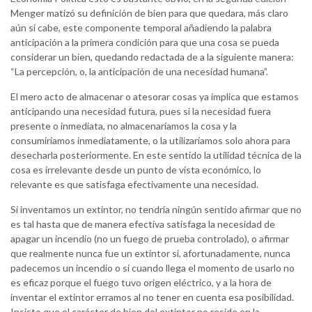
Menger matizó su definición de bien para que quedara, más claro
aún si cabe, este componente temporal añadiendo la palabra
anticipación a la primera condición para que una cosa se pueda
considerar un bien, quedando redactada de a la siguiente manera:
“La percepción, o, la anticipación de una necesidad humana”.
El mero acto de almacenar o atesorar cosas ya implica que estamos
anticipando una necesidad futura, pues si la necesidad fuera
presente o inmediata, no almacenaríamos la cosa y la
consumiríamos inmediatamente, o la utilizaríamos solo ahora para
desecharla posteriormente. En este sentido la utilidad técnica de la
cosa es irrelevante desde un punto de vista económico, lo
relevante es que satisfaga efectivamente una necesidad.
Si inventamos un extintor, no tendría ningún sentido afirmar que no
es tal hasta que de manera efectiva satisfaga la necesidad de
apagar un incendio (no un fuego de prueba controlado), o afirmar
que realmente nunca fue un extintor si, afortunadamente, nunca
padecemos un incendio o si cuando llega el momento de usarlo no
es eficaz porque el fuego tuvo origen eléctrico, y a la hora de
inventar el extintor erramos al no tener en cuenta esa posibilidad.
Insisto que el carácter de bien del extintor no reside en la