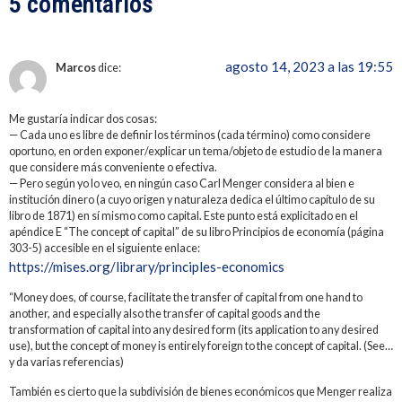
5 comentarios
agosto 14, 2023 a las 19:55
Marcos
dice:
Me gustaría indicar dos cosas:
— Cada uno es libre de definir los términos (cada término) como considere
oportuno, en orden exponer/explicar un tema/objeto de estudio de la manera
que considere más conveniente o efectiva.
— Pero según yo lo veo, en ningún caso Carl Menger considera al bien e
institución dinero (a cuyo origen y naturaleza dedica el último capítulo de su
libro de 1871) en sí mismo como capital. Este punto está explicitado en el
apéndice E “The concept of capital” de su libro Principios de economía (página
303-5) accesible en el siguiente enlace:
https://mises.org/library/principles-economics
“Money does, of course, facilitate the transfer of capital from one hand to
another, and especially also the transfer of capital goods and the
transformation of capital into any desired form (its application to any desired
use), but the concept of money is entirely foreign to the concept of capital. (See…
y da varias referencias)
También es cierto que la subdivisión de bienes económicos que Menger realiza