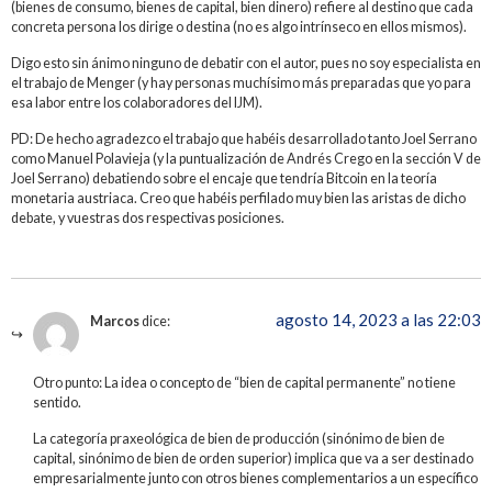
(bienes de consumo, bienes de capital, bien dinero) refiere al destino que cada
concreta persona los dirige o destina (no es algo intrínseco en ellos mismos).
Digo esto sin ánimo ninguno de debatir con el autor, pues no soy especialista en
el trabajo de Menger (y hay personas muchísimo más preparadas que yo para
esa labor entre los colaboradores del IJM).
PD: De hecho agradezco el trabajo que habéis desarrollado tanto Joel Serrano
como Manuel Polavieja (y la puntualización de Andrés Crego en la sección V de
Joel Serrano) debatiendo sobre el encaje que tendría Bitcoin en la teoría
monetaria austriaca. Creo que habéis perfilado muy bien las aristas de dicho
debate, y vuestras dos respectivas posiciones.
agosto 14, 2023 a las 22:03
Marcos
dice:
Otro punto: La idea o concepto de “bien de capital permanente” no tiene
sentido.
La categoría praxeológica de bien de producción (sinónimo de bien de
capital, sinónimo de bien de orden superior) implica que va a ser destinado
empresarialmente junto con otros bienes complementarios a un específico