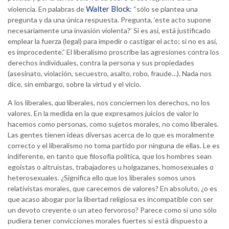
Walter Block
violencia. En palabras de
: “sólo se plantea una
pregunta y da una única respuesta. Pregunta, ‘este acto supone
necesariamente una invasión violenta?’ Si es así, está justificado
emplear la fuerza (legal) para impedir o castigar el acto; si no es así,
es improcedente.” El liberalismo proscribe las agresiones contra los
derechos individuales, contra la persona y sus propiedades
(asesinato, violación, secuestro, asalto, robo, fraude…). Nada nos
dice, sin embargo, sobre la virtud y el vicio.
A los liberales,
qua
liberales, nos conciernen los derechos, no los
valores. En la medida en la que expresamos juicios de valor lo
hacemos como personas, como sujetos morales, no como liberales.
Las gentes tienen ideas diversas acerca de lo que es moralmente
correcto y el liberalismo no toma partido por ninguna de ellas. Le es
indiferente, en tanto que filosofía política, que los hombres sean
egoístas o altruistas, trabajadores u holgazanes, homosexuales o
heterosexuales. ¿Significa ello que los liberales somos unos
relativistas morales, que carecemos de valores? En absoluto, ¿o es
que acaso abogar por la libertad religiosa es incompatible con ser
un devoto creyente o un ateo fervoroso? Parece como si uno sólo
pudiera tener convicciones morales fuertes si está dispuesto a