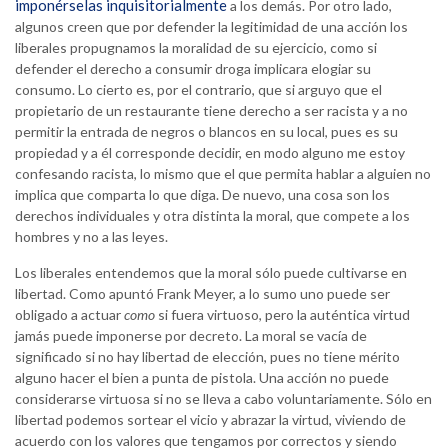
imponérselas inquisitorialmente
a los demás. Por otro lado,
algunos creen que por defender la legitimidad de una acción los
liberales propugnamos la moralidad de su ejercicio, como si
defender el derecho a consumir droga implicara elogiar su
consumo. Lo cierto es, por el contrario, que si arguyo que el
propietario de un restaurante tiene derecho a ser racista y a no
permitir la entrada de negros o blancos en su local, pues es su
propiedad y a él corresponde decidir, en modo alguno me estoy
confesando racista, lo mismo que el que permita hablar a alguien no
implica que comparta lo que diga. De nuevo, una cosa son los
derechos individuales y otra distinta la moral, que compete a los
hombres y no a las leyes.
Los liberales entendemos que la moral sólo puede cultivarse en
libertad. Como apuntó Frank Meyer, a lo sumo uno puede ser
obligado a actuar
como
si fuera virtuoso, pero la auténtica virtud
jamás puede imponerse por decreto. La moral se vacía de
significado si no hay libertad de elección, pues no tiene mérito
alguno hacer el bien a punta de pistola. Una acción no puede
considerarse virtuosa si no se lleva a cabo voluntariamente. Sólo en
libertad podemos sortear el vicio y abrazar la virtud, viviendo de
acuerdo con los valores que tengamos por correctos y siendo