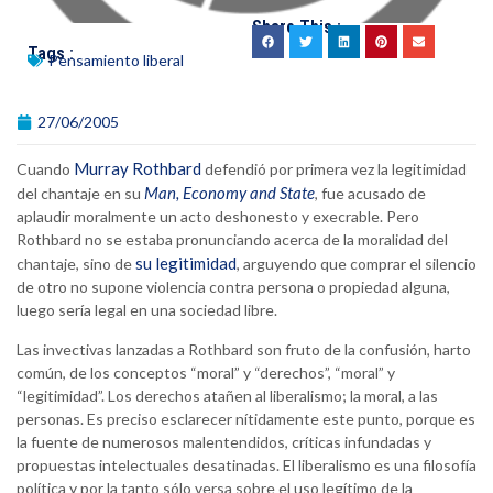
Share This :
Tags :
Pensamiento liberal
27/06/2005
Murray Rothbard
Cuando
defendió por primera vez la legitimidad
Man, Economy and State
del chantaje en su
, fue acusado de
aplaudir moralmente un acto deshonesto y execrable. Pero
Rothbard no se estaba pronunciando acerca de la moralidad del
su legitimidad
chantaje, sino de
, arguyendo que comprar el silencio
de otro no supone violencia contra persona o propiedad alguna,
luego sería legal en una sociedad libre.
Las invectivas lanzadas a Rothbard son fruto de la confusión, harto
común, de los conceptos “moral” y “derechos”, “moral” y
“legitimidad”. Los derechos atañen al liberalismo; la moral, a las
personas. Es preciso esclarecer nítidamente este punto, porque es
la fuente de numerosos malentendidos, críticas infundadas y
propuestas intelectuales desatinadas. El liberalismo es una filosofía
política y por la tanto sólo versa sobre el uso legítimo de la