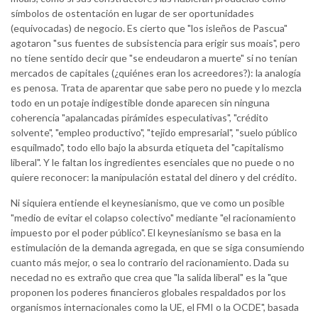
símbolos de ostentación en lugar de ser oportunidades
(equivocadas) de negocio. Es cierto que "los isleños de Pascua"
agotaron "sus fuentes de subsistencia para erigir sus moais", pero
no tiene sentido decir que "se endeudaron a muerte" si no tenían
mercados de capitales (¿quiénes eran los acreedores?): la analogía
es penosa. Trata de aparentar que sabe pero no puede y lo mezcla
todo en un potaje indigestible donde aparecen sin ninguna
coherencia "apalancadas pirámides especulativas", "crédito
solvente", "empleo productivo", "tejido empresarial", "suelo público
esquilmado", todo ello bajo la absurda etiqueta del "capitalismo
liberal". Y le faltan los ingredientes esenciales que no puede o no
quiere reconocer: la manipulación estatal del dinero y del crédito.
Ni siquiera entiende el keynesianismo, que ve como un posible
"medio de evitar el colapso colectivo" mediante "el racionamiento
impuesto por el poder público". El keynesianismo se basa en la
estimulación de la demanda agregada, en que se siga consumiendo
cuanto más mejor, o sea lo contrario del racionamiento. Dada su
necedad no es extraño que crea que "la salida liberal" es la "que
proponen los poderes financieros globales respaldados por los
organismos internacionales como la UE, el FMI o la OCDE", basada