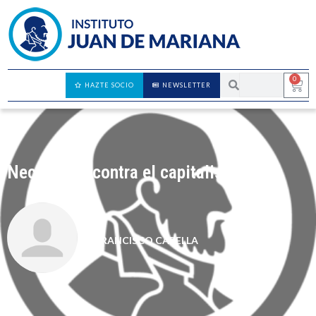
0
HAZTE SOCIO
NEWSLETTER
Necedades contra el capitalismo
FRANCISCO CAPELLA