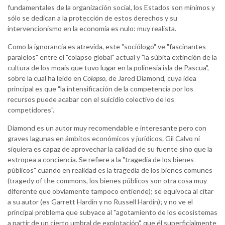
fundamentales de la organización social, los Estados son mínimos y
sólo se dedican a la protección de estos derechos y su
intervencionismo en la economía es nulo: muy realista.
Como la ignorancia es atrevida, este "sociólogo" ve "fascinantes
paralelos" entre el "colapso global" actual y "la súbita extinción de la
cultura de los moais que tuvo lugar en la polinesia isla de Pascua",
sobre la cual ha leído en
Colapso
, de Jared Diamond, cuya idea
principal es que "la intensificación de la competencia por los
recursos puede acabar con el suicidio colectivo de los
competidores".
Diamond es un autor muy recomendable e interesante pero con
graves lagunas en ámbitos económicos y jurídicos. Gil Calvo ni
siquiera es capaz de aprovechar la calidad de su fuente sino que la
estropea a conciencia. Se refiere a la "tragedia de los bienes
públicos" cuando en realidad es la tragedia de los bienes comunes
(tragedy of the commons, los bienes públicos son otra cosa muy
diferente que obviamente tampoco entiende); se equivoca al citar
a su autor (es Garrett Hardin y no Russell Hardin); y no ve el
principal problema que subyace al "agotamiento de los ecosistemas
a partir de un cierto umbral de explotación", que él superficialmente