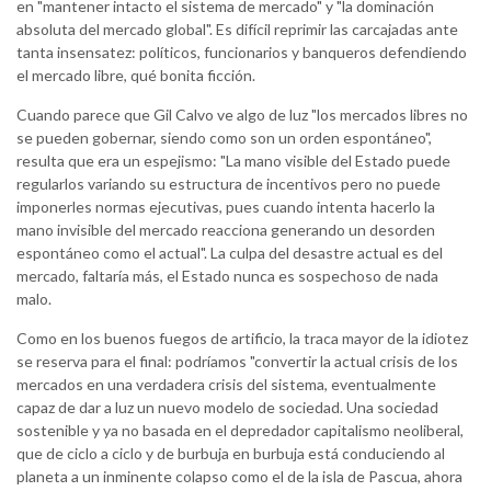
en "mantener intacto el sistema de mercado" y "la dominación
absoluta del mercado global". Es difícil reprimir las carcajadas ante
tanta insensatez: políticos, funcionarios y banqueros defendiendo
el mercado libre, qué bonita ficción.
Cuando parece que Gil Calvo ve algo de luz "los mercados libres no
se pueden gobernar, siendo como son un orden espontáneo",
resulta que era un espejismo: "La mano visible del Estado puede
regularlos variando su estructura de incentivos pero no puede
imponerles normas ejecutivas, pues cuando intenta hacerlo la
mano invisible del mercado reacciona generando un desorden
espontáneo como el actual". La culpa del desastre actual es del
mercado, faltaría más, el Estado nunca es sospechoso de nada
malo.
Como en los buenos fuegos de artificio, la traca mayor de la idiotez
se reserva para el final: podríamos "convertir la actual crisis de los
mercados en una verdadera crisis del sistema, eventualmente
capaz de dar a luz un nuevo modelo de sociedad. Una sociedad
sostenible y ya no basada en el depredador capitalismo neoliberal,
que de ciclo a ciclo y de burbuja en burbuja está conduciendo al
planeta a un inminente colapso como el de la isla de Pascua, ahora