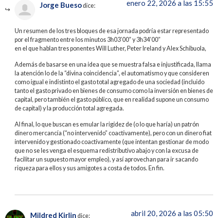
enero 22, 2026 a las 15:55
Jorge Bueso
dice:
Un resumen de los tres bloques de esa jornada podría estar representado
por el fragmento entre los minutos 3h03’00” y 3h34’00”
en el que hablan tres ponentes Will Luther, Peter Ireland y Alex Schibuola,
Además de basarse en una idea que se muestra falsa e injustificada, llama
la atención lo de la “divina coincidencia”, el automatismo y que consideren
como igual e indistinto el gasto total agregado de una sociedad (incluido
tanto el gasto privado en bienes de consumo como la inversión en bienes de
capital, pero también el gasto público, que en realidad supone un consumo
de capital) y la producción total agregada.
Al final, lo que buscan es emular la rigidez de (o lo que haría) un patrón
dinero mercancía (“no intervenido” coactivamente), pero con un dinero fiat
intervenido y gestionado coactivamente (que intentan gestionar de modo
que no se les venga el esquema redistributivo abajo y con la excusa de
facilitar un supuesto mayor empleo), y así aprovechan para ir sacando
riqueza para ellos y sus amigotes a costa de todos. En fin.
abril 20, 2026 a las 05:50
Mildred Kirlin
dice: