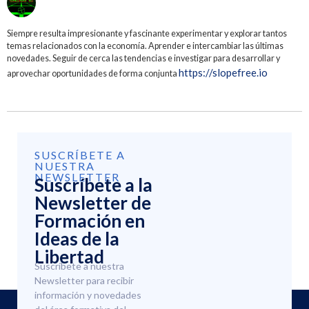
Siempre resulta impresionante y fascinante experimentar y explorar tantos
temas relacionados con la economía. Aprender e intercambiar las últimas
novedades. Seguir de cerca las tendencias e investigar para desarrollar y
https://slopefree.io
aprovechar oportunidades de forma conjunta
SUSCRÍBETE A
NUESTRA
NEWSLETTER
Suscríbete a la
Newsletter de
Formación en
Ideas de la
Libertad
Suscríbete a nuestra
Newsletter para recibir
información y novedades