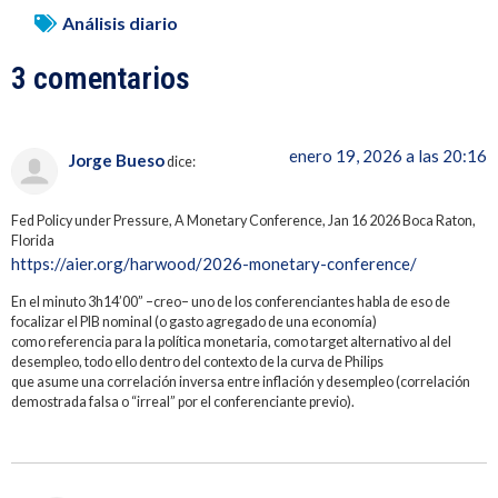
Análisis diario
3 comentarios
enero 19, 2026 a las 20:16
Jorge Bueso
dice:
Fed Policy under Pressure, A Monetary Conference, Jan 16 2026 Boca Raton,
Florida
https://aier.org/harwood/2026-monetary-conference/
En el minuto 3h14’00” –creo– uno de los conferenciantes habla de eso de
focalizar el PIB nominal (o gasto agregado de una economía)
como referencia para la política monetaria, como target alternativo al del
desempleo, todo ello dentro del contexto de la curva de Philips
que asume una correlación inversa entre inflación y desempleo (correlación
demostrada falsa o “irreal” por el conferenciante previo).