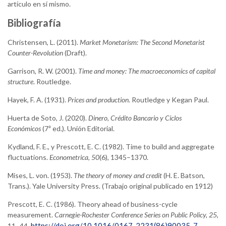
artículo en sí mismo.
Bibliografía
Christensen, L. (2011).
Market Monetarism: The Second Monetarist
Counter-Revolution
(Draft).
Garrison, R. W. (2001).
Time and money: The macroeconomics of capital
structure
. Routledge.
Hayek, F. A. (1931).
Prices and production
. Routledge y Kegan Paul.
Huerta de Soto, J. (2020).
Dinero, Crédito Bancario y Ciclos
Económicos
(7ª ed.). Unión Editorial.
Kydland, F. E., y Prescott, E. C. (1982). Time to build and aggregate
fluctuations.
Econometrica, 50
(6), 1345–1370.
Mises, L. von. (1953).
The theory of money and credit
(H. E. Batson,
Trans.). Yale University Press. (Trabajo original publicado en 1912)
Prescott, E. C. (1986). Theory ahead of business-cycle
measurement.
Carnegie-Rochester Conference Series on Public Policy, 25
,
https://doi.org/10.1016/0167-2231(86)90035-7
11–44.