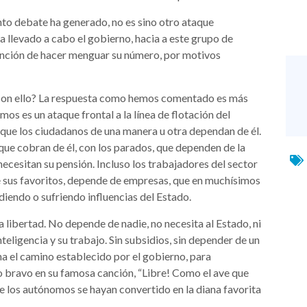
nto debate ha generado, no es sino otro ataque
 llevado a cabo el gobierno, hacia a este grupo de
ntención de hacer menguar su número, por motivos
 con ello? La respuesta como hemos comentado es más
os es un ataque frontal a la línea de flotación del
s que los ciudadanos de una manera u otra dependan de él.
que cobran de él, con los parados, que dependen de la
necesitan su pensión. Incluso los trabajadores del sector
e sus favoritos, depende de empresas, que en muchísimos
iendo o sufriendo influencias del Estado.
la libertad. No depende de nadie, no necesita al Estado, ni
nteligencia y su trabajo. Sin subsidios, sin depender de un
a el camino establecido por el gobierno, para
o bravo en su famosa canción, “Libre! Como el ave que
que los autónomos se hayan convertido en la diana favorita