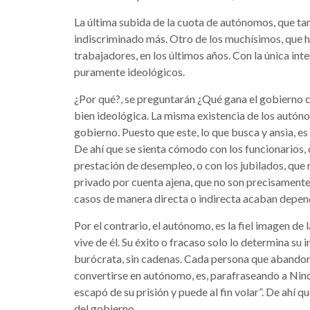
La última subida de la cuota de autónomos, que ta
indiscriminado más. Otro de los muchísimos, que ha
trabajadores, en los últimos años. Con la única i
puramente ideológicos.
¿Por qué?, se preguntarán ¿Qué gana el gobierno
bien ideológica. La misma existencia de los autónom
gobierno. Puesto que este, lo que busca y ansia, e
De ahí que se sienta cómodo con los funcionarios, 
prestación de desempleo, o con los jubilados, que 
privado por cuenta ajena, que no son precisament
casos de manera directa o indirecta acaban depend
Por el contrario, el autónomo, es la fiel imagen de 
vive de él. Su éxito o fracaso solo lo determina su i
burócrata, sin cadenas. Cada persona que abandon
convertirse en autónomo, es, parafraseando a Nin
escapó de su prisión y puede al fin volar”. De ahí 
del gobierno.