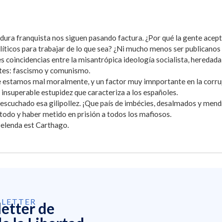
adura franquista nos siguen pasando factura. ¿Por qué la gente acep
líticos para trabajar de lo que sea? ¿Ni mucho menos ser publicanos
s coincidencias entre la misantrópica ideología socialista, heredada 
ntes: fascismo y comunismo.
stamos mal moralmente, y un factor muy imnportante en la corrupci
insuperable estupidez que caracteriza a los españoles.
e escuchado esa gilipollez. ¡Que país de imbécies, desalmados y men
odo y haber metido en prisión a todos los mafiosos.
elenda est Carthago.
SLETTER
letter de