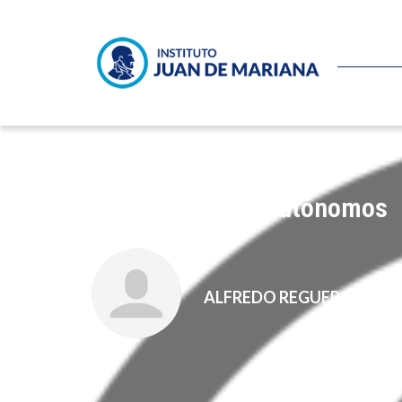
No es país para autónomos
ALFREDO REGUERA