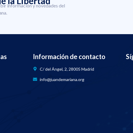
e la Libertad
ibir información y novedades del
ana.
nas
Información de contacto
Sí
C/ del Ángel, 2, 28005 Madrid
info@juandemariana.org