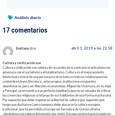
Análisis diario
17 comentarios
abril 1, 2019 a las 22:58
Emiliano
dice:
Cultura y civilización son
Cultura y civilización son valores de recambio,de lo contrario el articulista nos
amenaza con el socialismo y el totalitarismo. Cultura es el mejoramiento
intelectual y moral de una persona,no sirve todo,no todo es relativo pues las
costumbres,leyes,literatura , artes propios ,instituciones no pueden
abandonarse ,para ser liberales economistas. Miguel de Unamuno ,en su viaje
a Portugal ,se encuentra a un perfecto totalitario,que no se cansaba de criticar
las creencias religiosas cristianas de sus habitantes de una forma machacona .
Por supuesto que debe respetarse la libertad de cultura (por supuesto que
tengo que ducharme ),pero tampoco debe atacarse la cultura europea
tradicional ,que ha permitido a Europa ser heredera de Grecia y Roma
,situándose a la cabeza del mundo,,por cierto ,Europa camina hacia la nada en