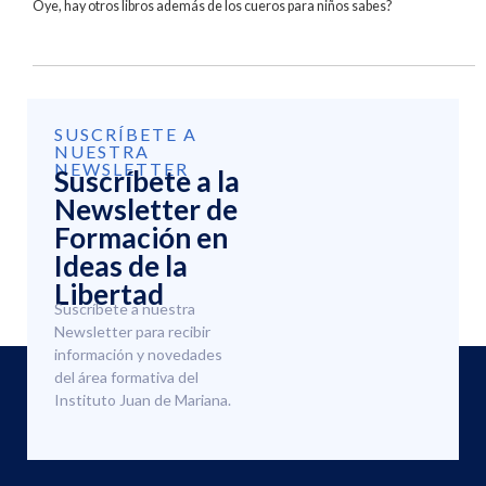
Oye, hay otros libros además de los cueros para niños sabes?
SUSCRÍBETE A
NUESTRA
NEWSLETTER
Suscríbete a la
Newsletter de
Formación en
Ideas de la
Libertad
Suscríbete a nuestra
Newsletter para recibir
información y novedades
del área formativa del
Instituto Juan de Mariana.