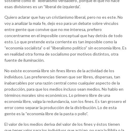
sostiene como el “liberalismo verdadero”, porque el que no hace
esas divisiones es un “liberal de izquierda”.
Quiero aclarar que hay un cristianismo liberal, pero no es este. No
voy a analizar la mala fe, dejo eso para un debate sobre vínculos
entre gente que convive que no me interesa, prefiero
concentrarme en el imposible conceptual que hay detrás de todo
esto. Lo que pretende esta corriente es tan imposible como la
“economía socialista” o el “liberalismo político” sin economía libre. Es
en realidad otra forma de socialismo por motivos distintos, otra
fuente de iluminación.
No existe economía libre sin fines libres de la actividad de los
individuos. Las preferencias tienen que ser libres, dispersas, tan
inabarcables por una razón central como cualquier aspecto de la
producción, para que los medios incluso sean medios. No hablo en
términos morales sino económicos. Lo primero libre de una
economía libre, valga la redundancia, son los fines. Es tan grosero el
error como separar la producción de la distribución. Lo de esta
gente es la “economía libre de la pasta o pollo”.
El valor de los medios deriva del valor de los fines y éstos tienen
que tener valor para los individuos que actúan, no para la Biblia o la