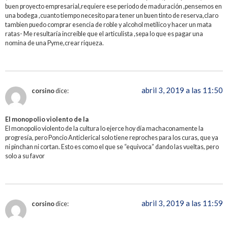
buen proyecto empresarial,requiere ese periodo de maduración ,pensemos en
una bodega ,cuanto tiempo necesito para tener un buen tinto de reserva,claro
tambien puedo comprar esencia de roble y alcohol metílico y hacer un mata
ratas- Me resultaría increíble que el articulista ,sepa lo que es pagar una
nomina de una Pyme,crear riqueza.
abril 3, 2019 a las 11:50
corsino
dice:
El monopolio violento de la
El monopolio violento de la cultura lo ejerce hoy día machaconamente la
progresía, pero Poncio Anticlerical solo tiene reproches para los curas, que ya
ni pinchan ni cortan. Esto es como el que se “equivoca” dando las vueltas, pero
solo a su favor
abril 3, 2019 a las 11:59
corsino
dice: