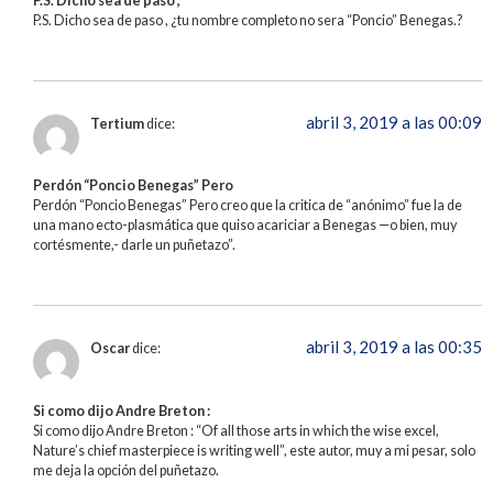
P.S. Dicho sea de paso ,
P.S. Dicho sea de paso , ¿tu nombre completo no sera “Poncio” Benegas.?
abril 3, 2019 a las 00:09
Tertium
dice:
Perdón “Poncio Benegas” Pero
Perdón “Poncio Benegas” Pero creo que la critica de “anónimo” fue la de
una mano ecto-plasmática que quiso acariciar a Benegas —o bien, muy
cortésmente,- darle un puñetazo”.
abril 3, 2019 a las 00:35
Oscar
dice:
Si como dijo Andre Breton :
Si como dijo Andre Breton : “Of all those arts in which the wise excel,
Nature’s chief masterpiece is writing well”, este autor, muy a mi pesar, solo
me deja la opción del puñetazo.