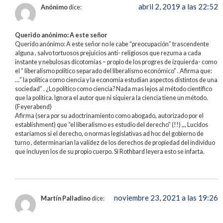
abril 2, 2019 a las 22:52
Anónimo
dice:
Querido anónimo: A este señor
Querido anónimo: A este señor no le cabe “preocupación” trascendente
alguna , salvo tortuosos prejuicios anti- religiosos que rezuma a cada
instante y nebulosas dicotomías – propio de los progres de izquierda- como
el ” liberalismo político separado del liberalismo económico” . Afirma que:
…” la política como ciencia y la economía estudian aspectos distintos de una
sociedad” . ¿Lo político como ciencia? Nada mas lejos al método científico
que la política. Ignora el autor que ni siquiera la ciencia tiene un método.
(Feyerabend)
Afirma (sera por su adoctrinamiento como abogado, autorizado por el
establishment) que “el liberalismo es estudio del derecho” (!!) ,,, Lucidos
estaríamos si el derecho, o normas legislativas ad hoc del gobierno de
turno , determinarían la validez de los derechos de propiedad del individuo
que incluyen los de su propio cuerpo. Si Rothbard leyera esto se infarta.
noviembre 23, 2021 a las 19:26
Martín Palladino
dice: