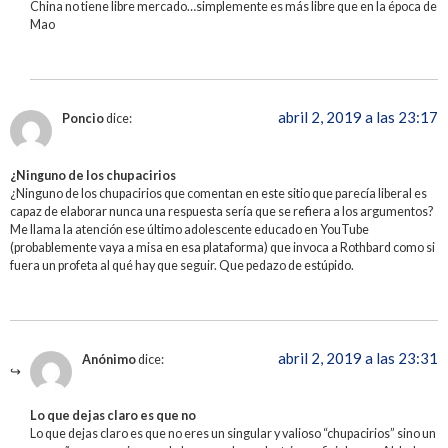
China no tiene libre mercado…simplemente es más libre que en la época de
Mao
abril 2, 2019 a las 23:17
Poncio
dice:
¿Ninguno de los chupacirios
¿Ninguno de los chupacirios que comentan en este sitio que parecía liberal es
capaz de elaborar nunca una respuesta sería que se refiera a los argumentos?
Me llama la atención ese último adolescente educado en YouTube
(probablemente vaya a misa en esa plataforma) que invoca a Rothbard como si
fuera un profeta al qué hay que seguir. Que pedazo de estúpido.
abril 2, 2019 a las 23:31
Anónimo
dice:
Lo que dejas claro es que no
Lo que dejas claro es que no eres un singular y valioso “chupacirios” sino un