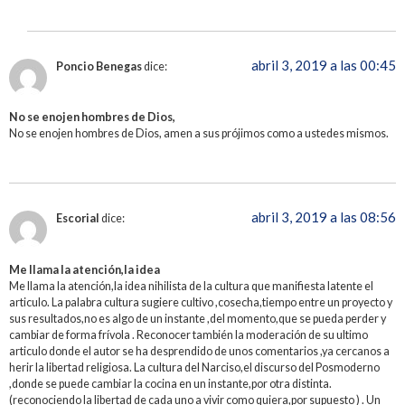
abril 3, 2019 a las 00:45
Poncio Benegas
dice:
No se enojen hombres de Dios,
No se enojen hombres de Dios, amen a sus prójimos como a ustedes mismos.
abril 3, 2019 a las 08:56
Escorial
dice:
Me llama la atención,la idea
Me llama la atención,la idea nihilista de la cultura que manifiesta latente el
articulo. La palabra cultura sugiere cultivo ,cosecha,tiempo entre un proyecto y
sus resultados,no es algo de un instante ,del momento,que se pueda perder y
cambiar de forma frívola . Reconocer también la moderación de su ultimo
articulo donde el autor se ha desprendido de unos comentarios ,ya cercanos a
herir la libertad religiosa. La cultura del Narciso,el discurso del Posmoderno
,donde se puede cambiar la cocina en un instante,por otra distinta.
(reconociendo la libertad de cada uno a vivir como quiera,por supuesto ) . Un