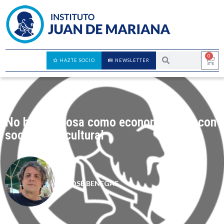
0
HAZTE SOCIO
NEWSLETTER
No hay tal cosa como economía libre con
socialismo cultural
JOSÉ BENEGAS