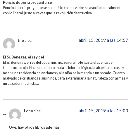
Poncio debería preguntarse
Poncio debería preguntarse por qué lo conservador se asocia naturalmente
con lo liberal, justo al revés que la revolución destructiva
abril 15, 2019 a las 14:57
filo
dice:
El Sr. Benegas, el rey del
El Sr. Benegas, el rey del podermismo. Seguro no le gusta el cuento de
Caperucita roja. El cazador malo,mata al lobo ecológico, la abuelita en casa y
no en una residencia de ancianos y a la niña se la manda a un recado. Cuento
malvado de cristianos a sus niños, para exterminar a la naturaleza con armas y
un cazador machista…
abril 15, 2019 a las 15:03
Lobo
dice:
Oye, hay otros libros además