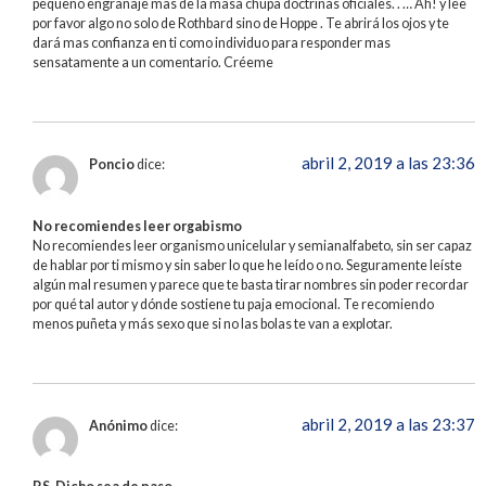
pequeño engranaje mas de la masa chupa doctrinas oficiales. . … Ah! y lee
por favor algo no solo de Rothbard sino de Hoppe . Te abrirá los ojos y te
dará mas confianza en ti como individuo para responder mas
sensatamente a un comentario. Créeme
abril 2, 2019 a las 23:36
Poncio
dice:
No recomiendes leer orgabismo
No recomiendes leer organismo unicelular y semianalfabeto, sin ser capaz
de hablar por ti mismo y sin saber lo que he leído o no. Seguramente leíste
algún mal resumen y parece que te basta tirar nombres sin poder recordar
por qué tal autor y dónde sostiene tu paja emocional. Te recomiendo
menos puñeta y más sexo que si no las bolas te van a explotar.
abril 2, 2019 a las 23:37
Anónimo
dice: