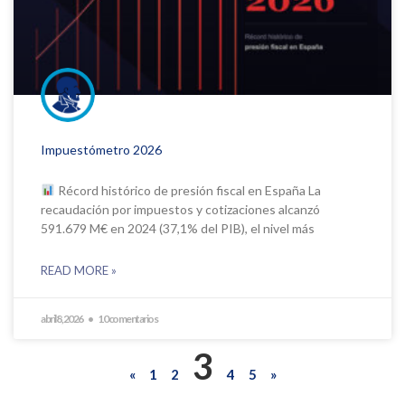
Impuestómetro 2026
Récord histórico de presión fiscal en España La
recaudación por impuestos y cotizaciones alcanzó
591.679 M€ en 2024 (37,1% del PIB), el nivel más
READ MORE »
abril 8, 2026
10 comentarios
3
«
1
2
4
5
»