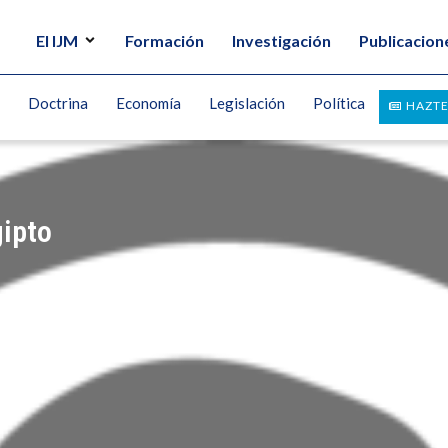
El IJM
Formación
Investigación
Publicacion
Doctrina
Economía
Legislación
Política
HAZTE
gipto