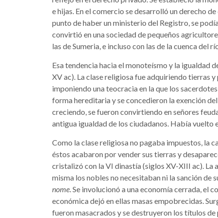
e hijas. En el comercio se desarrolló un derecho de
punto de haber un ministerio del Registro, se podía 
convirtió en una sociedad de pequeños agricultore
las de Sumeria, e incluso con las de la cuenca del r
Esa tendencia hacia el monoteísmo y la igualdad de
XV ac). La clase religiosa fue adquiriendo tierras
imponiendo una teocracia en la que los sacerdotes 
forma hereditaria y se concedieron la exención d
creciendo, se fueron convirtiendo en señores feudal
antigua igualdad de los ciudadanos. Había vuelto e
Como la clase religiosa no pagaba impuestos, la ca
éstos acabaron por vender sus tierras y desaparec
cristalizó con la VI dinastía (siglos XV-XIII ac). La
misma los nobles no necesitaban ni la sanción de su
nome
. Se involucionó a una economía cerrada, el co
económica dejó en ellas masas empobrecidas. Surgió
fueron masacrados y se destruyeron los títulos de 