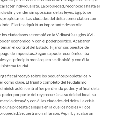
 carácter individualista. La propiedad, reconocida hasta el
dividir y vender sin oposición de las leyes. Egipto se
s propietarios. Las ciudades del delta comerciaban con
ío Indo. El arte adquirió un importante desarrollo.
 los ciudadanos se rompió en la V dinastía (siglos XVI-
 y poder económico, y con él poder político. Acabaron
tenían el control del Estado. Fijaron sus puestos de
el pago de impuestos. Según su poder económico iba
es y el principio monárquico se disolvió, y con él la
l sistema feudal.
rga fiscal recayó sobre los pequeños propietarios, y
er como clase. El triunfo completo del feudalismo
 administración central fue perdiendo poder, y al final de la
 poder por parte del rey; recurrían a su deidad local, su
mercio decayó y con él las ciudades del delta. La crisis
 una protesta callejera en la que los nobles y ricos
propiedad. Secuestraron al faraón, Pepi II, y acabaron