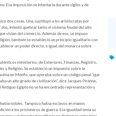
mo. Esa imposición se intentaría durante siglos y de
hizo dos cosas. Una, sustituyó a los aristócratas por
 dos, intentó quebrar tanto el sistema feudal del alto
 que vivían del comercio. Además de eso, se impuso
ligión, también se estableció un principio igualitario con
stablecer un poder directo, e igual, del monarca sobre
uténticos ministerios; de Exteriores, Finanzas, Registro,
es y Religión. Se estableció un impuesto sobre la
máxima en Menfis, que operaba sobre un código penal “que
aba un alto grado de civilización”, dice Jacques Pirenne,
el Antiguo Egipto no se ha encontrado representación o
 no había nobles. Tampoco había esclavos en manos
dición a los prisioneros de guerra. Esa igualdad tenía su
ogamia y el derecho hereditario no distinguía entre hijos