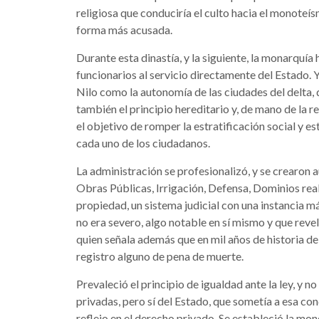
religiosa que conduciría el culto hacia el monoteís
forma más acusada.
Durante esta dinastía, y la siguiente, la monarquía 
funcionarios al servicio directamente del Estado. Y
Nilo como la autonomía de las ciudades del delta,
también el principio hereditario y, de mano de la re
el objetivo de romper la estratificación social y e
cada uno de los ciudadanos.
La administración se profesionalizó, y se crearon a
Obras Públicas, Irrigación, Defensa, Dominios real
propiedad, un sistema judicial con una instancia 
no era severo, algo notable en sí mismo y que revel
quien señala además que en mil años de historia d
registro alguno de pena de muerte.
Prevaleció el principio de igualdad ante la ley, y
privadas, pero sí del Estado, que sometía a esa con
reflejo en el derecho privado. Se estableció la mon