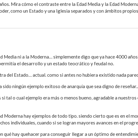
 años. Mira cómo el contraste entre la Edad Media y la Edad Modern
poder, como un Estado y una Iglesia separados y con ámbitos propios
ad Media ni a la Moderna… simplemente digo que ya hace 4000 años 
ermitía el desarrollo y un estado teocrático y feudal no.
tra del Estado… actual. como si antes no hubiera existido nada parec
ha sido ningún ejemplo exitoso de anarquía que sea digno de reseñar..
si tal o cual ejemplo era más o menos bueno, agradable a nuestros 
d Moderna hay ejemplos de todo tipo. siendo cierto que es en el mo
echos individuales, cuando si se logran mayores avances en el progr
n qué hay quehacer para conseguir llegar a un óptimo de entendimien