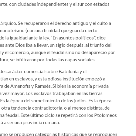
 norte, con ciudades independientes y el sur con estados
nárquico. Se recuperaron el derecho antiguo y el culto a
el monoteísmo (con una trinidad que guarda cierto
de la igualdad ante la ley. “En asuntos políticos”, dice
s ante Dios iba a llevar, un siglo después, al triunfo del
d y el comercio, aunque el feudalismo no desapareció por
ura, se infiltraron por todas las capas sociales.
de carácter comercial sobre Babilonia y el
ían en esclavos, y esta odiosa institución empezó a
ra de Amenofis y Ramsés. Si bien la economía privada
a vez mayor. Los esclavos trabajaban en las tierras
 Es la época del sometimiento de los judíos. Es la época
otra tendencia contradictoria, o al menos distinta, de
ema feudal. Este último ciclo se repetirá con los Ptolomeos
rá a ser una provincia romana.
cómo se producen categorías históricas que se reproducen