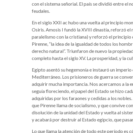
con el sistema señorial. El país se dividió entre el
feudales.
En el siglo XXII ac hubo una vuelta al principio mo
Osiris. Amosis I fundó la XVIII dinastía, reforzó 
paralelismo con la cristiana) y reforzó el principio 
Pirenne, “la idea de la igualdad de todos los hombre
derecho natural”. Triunfaron de nuevo la propieda
completo hasta el siglo XV. La prosperidad, y la cult
Egipto asentó su hegemonía e instauró un imperio 
Mediterráneo. Los prisioneros de guerra se convert
adquirir mucha importancia. Nos acercamos a la e
seguía floreciendo, el papel del Estado se hizo cad
adquiridas por los faraones y cedidas a los nobles.
que Pirenne llama de socialismo, y que convive con 
disolución de la unidad del Estado y vuelta al sist
y acabará por destruir al Estado egipcio, que pasa
Lo que llama la atención de todo este período es 