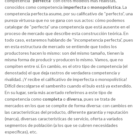
competencia
“perfecta”
con otros modelos más realistas,
conocidos como competencia
imperfecta
o
monopolística
. La
competencia perfecta asume, por su calificativo de “perfecto”, una
pureza virtuosa que no se gana con sus actos: cómo podemos
catalogar de “perfecta” una competencia que está ausente en el
proceso de mercado que describe esta construcción teórica. En
todo caso, estaremos hablando de “incompetencia perfecta”, pues
en esta estructura de mercado se entiende que todos los
productores hacen lo mismo: son del mismo tamaño, tienen la
misma forma de producir y producen lo mismo. Vamos, que no
compiten entre sí. En cambio, es el otro tipo de competencia (el
denostado) el que deja rastros de verdadera competencia y
rivalidad. ¡Y recibe el calificativo de imperfecta o monopolística!
Difícil descolgarse el sambenito cuando el bulo está ya extendido.
En su lugar, sería más acertado referirnos a este tipo de
competencia como
completa
o
diversa
, pues se trata de
mercados en los que se compite de forma diversa: con cambios en
las características del producto, diferente garantía y reputación
(marca), diversas características de servicio, oferta a variados
segmentos de población (a los que se cubren necesidades
específicas), etc.