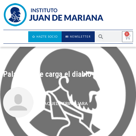
0
HAZTE SOCIO
NEWSLETTER
Palabras que carga el diablo
RAQUEL MERINO JARA