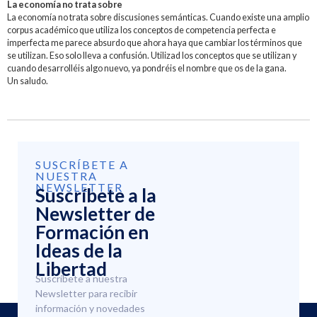
La economía no trata sobre
La economía no trata sobre discusiones semánticas. Cuando existe una amplio
corpus académico que utiliza los conceptos de competencia perfecta e
imperfecta me parece absurdo que ahora haya que cambiar los términos que
se utilizan. Eso solo lleva a confusión. Utilizad los conceptos que se utilizan y
cuando desarrolléis algo nuevo, ya pondréis el nombre que os de la gana.
Un saludo.
SUSCRÍBETE A
NUESTRA
NEWSLETTER
Suscríbete a la
Newsletter de
Formación en
Ideas de la
Libertad
Suscríbete a nuestra
Newsletter para recibir
información y novedades