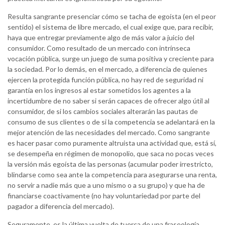
Resulta sangrante presenciar cómo se tacha de egoísta (en el peor
sentido) el sistema de libre mercado, el cual exige que, para recibir,
haya que entregar previamente algo de más valor a juicio del
consumidor. Como resultado de un mercado con intrínseca
vocación pública, surge un juego de suma positiva y creciente para
la sociedad. Por lo demás, en el mercado, a diferencia de quienes
ejercen la protegida función pública, no hay red de seguridad ni
garantía en los ingresos al estar sometidos los agentes a la
incertidumbre de no saber si serán capaces de ofrecer algo útil al
consumidor, de si los cambios sociales alterarán las pautas de
consumo de sus clientes o de si la competencia se adelantará en la
mejor atención de las necesidades del mercado. Como sangrante
es hacer pasar como puramente altruista una actividad que, está sí,
se desempeña en régimen de monopolio, que saca no pocas veces
la versión más egoísta de las personas (acumular poder irrestricto,
blindarse como sea ante la competencia para asegurarse una renta,
no servir a nadie más que a uno mismo o a su grupo) y que ha de
financiarse coactivamente (no hay voluntariedad por parte del
pagador a diferencia del mercado).
Seguramente, es la última vuelta de tuerca de una fraseología