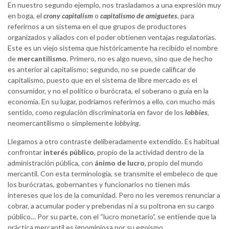
En nuestro segundo ejemplo, nos trasladamos a una expresión muy
en boga, el
crony capitalism
o
capitalismo de amiguetes
, para
referirnos a un sistema en el que grupos de productores
organizados y aliados con el poder obtienen ventajas regulatorias.
Este es un viejo sistema que históricamente ha recibido el nombre
de
mercantilismo
. Primero, no es algo nuevo, sino que de hecho
es anterior al capitalismo; segundo, no se puede calificar de
capitalismo, puesto que en el sistema de libre mercado es el
consumidor, y no el político o burócrata, el soberano o guía en la
economía. En su lugar, podríamos referirnos a ello, con mucho más
sentido, como regulación discriminatoria en favor de los
lobbies
,
neomercantilismo o simplemente
lobbying
.
Llegamos a otro contraste deliberadamente extendido. Es habitual
confrontar
interés público
, propio de la actividad dentro de la
administración pública, con
ánimo de lucro
, propio del mundo
mercantil. Con esta terminología, se transmite el embeleco de que
los burócratas, gobernantes y funcionarios no tienen más
intereses que los de la comunidad. Pero no les veremos renunciar a
cobrar, a acumular poder y prebendas ni a su poltrona en su cargo
público… Por su parte, con el “lucro monetario”, se entiende que la
práctica mercantil es ignominiosa por su egoísmo.