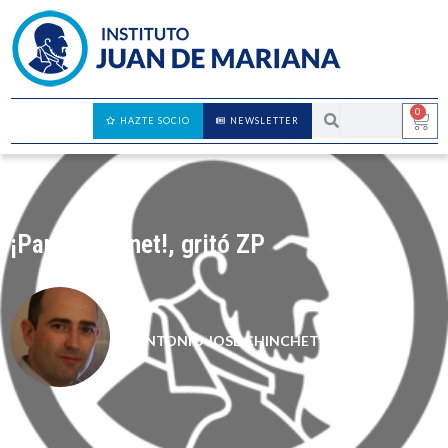
0
HAZTE SOCIO
NEWSLETTER
¡Paren internet!, gritó ZP
ANTONIO JOSÉ CHINCHETRU