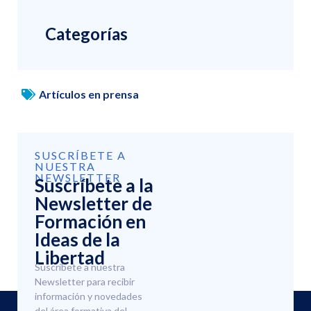
Categorías
Artículos en prensa
SUSCRÍBETE A
NUESTRA
NEWSLETTER
Suscríbete a la
Newsletter de
Formación en
Ideas de la
Libertad
Suscríbete a nuestra
Newsletter para recibir
información y novedades
del área formativa del