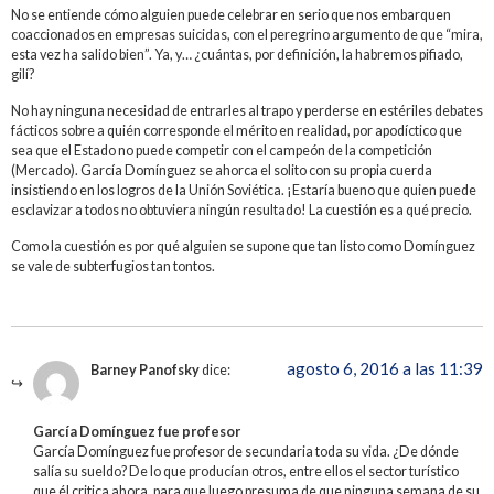
No se entiende cómo alguien puede celebrar en serio que nos embarquen
coaccionados en empresas suicidas, con el peregrino argumento de que “mira,
esta vez ha salido bien”. Ya, y… ¿cuántas, por definición, la habremos pifiado,
gilí?
No hay ninguna necesidad de entrarles al trapo y perderse en estériles debates
fácticos sobre a quién corresponde el mérito en realidad, por apodíctico que
sea que el Estado no puede competir con el campeón de la competición
(Mercado). García Domínguez se ahorca el solito con su propia cuerda
insistiendo en los logros de la Unión Soviética. ¡Estaría bueno que quien puede
esclavizar a todos no obtuviera ningún resultado! La cuestión es a qué precio.
Como la cuestión es por qué alguien se supone que tan listo como Domínguez
se vale de subterfugios tan tontos.
agosto 6, 2016 a las 11:39
Barney Panofsky
dice:
García Domínguez fue profesor
García Domínguez fue profesor de secundaria toda su vida. ¿De dónde
salía su sueldo? De lo que producían otros, entre ellos el sector turístico
que él critica ahora, para que luego presuma de que ninguna semana de su