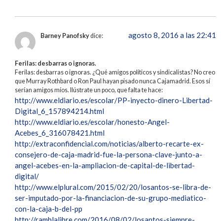
agosto 8, 2016 a las 22:41
Barney Panofsky
dice:
Ferilas: desbarras o ignoras.
Ferilas: desbarras o ignoras. ¿Qué amigos políticos y sindicalistas? No creo
que Murray Rothbard o Ron Paul hayan pisado nunca Cajamadrid. Esos sí
serían amigos míos. Ilústrate un poco, que falta te hace:
http://www.eldiario.es/escolar/PP-inyecto-dinero-Libertad-
Digital_6_157894214.html
http://www.eldiario.es/escolar/honesto-Angel-
Acebes_6_316078421.html
http://extraconfidencial.com/noticias/alberto-recarte-ex-
consejero-de-caja-madrid-fue-la-persona-clave-junto-a-
angel-acebes-en-la-ampliacion-de-capital-de-libertad-
digital/
http://www.elplural.com/2015/02/20/losantos-se-libra-de-
ser-imputado-por-la-financiacion-de-su-grupo-mediatico-
con-la-caja-b-del-pp
http://ramblalibre.com/2016/08/02/losantos-siempre-