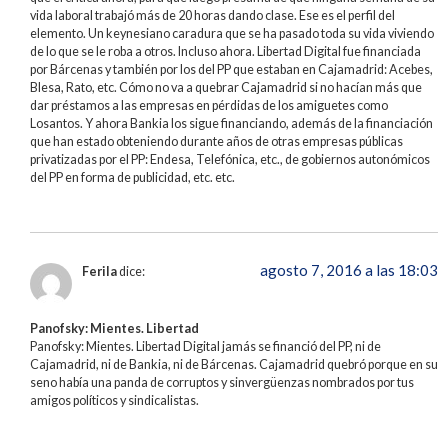
vida laboral trabajó más de 20 horas dando clase. Ese es el perfil del
elemento. Un keynesiano caradura que se ha pasado toda su vida viviendo
de lo que se le roba a otros. Incluso ahora. Libertad Digital fue financiada
por Bárcenas y también por los del PP que estaban en Cajamadrid: Acebes,
Blesa, Rato, etc. Cómo no va a quebrar Cajamadrid si no hacían más que
dar préstamos a las empresas en pérdidas de los amiguetes como
Losantos. Y ahora Bankia los sigue financiando, además de la financiación
que han estado obteniendo durante años de otras empresas públicas
privatizadas por el PP: Endesa, Telefónica, etc., de gobiernos autonómicos
del PP en forma de publicidad, etc. etc.
agosto 7, 2016 a las 18:03
Ferila
dice:
Panofsky: Mientes. Libertad
Panofsky: Mientes. Libertad Digital jamás se financió del PP, ni de
Cajamadrid, ni de Bankia, ni de Bárcenas. Cajamadrid quebró porque en su
seno había una panda de corruptos y sinvergüenzas nombrados por tus
amigos políticos y sindicalistas.