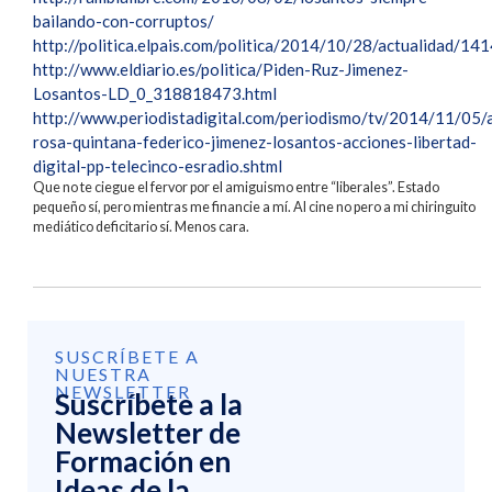
bailando-con-corruptos/
http://politica.elpais.com/politica/2014/10/28/actualidad/
http://www.eldiario.es/politica/Piden-Ruz-Jimenez-
Losantos-LD_0_318818473.html
http://www.periodistadigital.com/periodismo/tv/2014/11/05/
rosa-quintana-federico-jimenez-losantos-acciones-libertad-
digital-pp-telecinco-esradio.shtml
Que no te ciegue el fervor por el amiguismo entre “liberales”. Estado
pequeño sí, pero mientras me financie a mí. Al cine no pero a mi chiringuito
mediático deficitario sí. Menos cara.
SUSCRÍBETE A
NUESTRA
NEWSLETTER
Suscríbete a la
Newsletter de
Formación en
Ideas de la