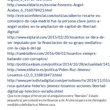
http://www.eldiario.es/escolar/honesto-Angel-
Acebes_6_316078421.html
http://extraconfidencial.com/noticias/alberto-recarte-ex-
consejero-de-caja-madrid-fue-la-persona-clave-junto-a-
angel-acebes-en-la-ampliacion-de-capital-de-libertad-
digital/
http://www.elplural.com/2015/02/20/losantos-se-libra-de-
ser-imputado-por-la-financiacion-de-su-grupo-mediatico-
con-la-caja-b-del-pp
http://ramblalibre.com/2016/08/02/losantos-siempre-
bailando-con-corruptos/
http://politica.elpais.com/politica/2014/10/28/actualidad/
http://www.eldiario.es/politica/Piden-Ruz-Jimenez-
Losantos-LD_0_318818473.html
http://www.periodistadigital.com/periodismo/tv/2014/11/05/
rosa-quintana-federico-jimenez-losantos-acciones-libertad-
digital-pp-telecinco-esradio.shtml
Que no te ciegue el fervor por el amiguismo entre “liberales”. Estado
pequeño sí, pero mientres me financie a mí. Al cine no pero a mi chiringuito
mediático deficitario sí. Menos cara.