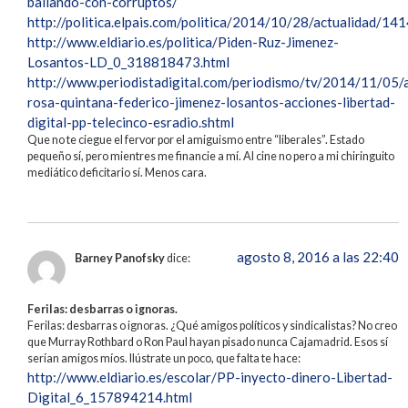
bailando-con-corruptos/
http://politica.elpais.com/politica/2014/10/28/actualidad/
http://www.eldiario.es/politica/Piden-Ruz-Jimenez-
Losantos-LD_0_318818473.html
http://www.periodistadigital.com/periodismo/tv/2014/11/05/
rosa-quintana-federico-jimenez-losantos-acciones-libertad-
digital-pp-telecinco-esradio.shtml
Que no te ciegue el fervor por el amiguismo entre “liberales”. Estado
pequeño sí, pero mientres me financie a mí. Al cine no pero a mi chiringuito
mediático deficitario sí. Menos cara.
agosto 8, 2016 a las 22:40
Barney Panofsky
dice:
Ferilas: desbarras o ignoras.
Ferilas: desbarras o ignoras. ¿Qué amigos políticos y sindicalistas? No creo
que Murray Rothbard o Ron Paul hayan pisado nunca Cajamadrid. Esos sí
serían amigos míos. Ilústrate un poco, que falta te hace:
http://www.eldiario.es/escolar/PP-inyecto-dinero-Libertad-
Digital_6_157894214.html