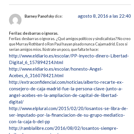
agosto 8, 2016 a las 22:40
Barney Panofsky
dice:
Ferilas: desbarras o ignoras.
Ferilas: desbarras o ignoras. ¿Qué amigos políticos y sindicalistas? No creo
que Murray Rothbard o Ron Paul hayan pisado nunca Cajamadrid. Esos sí
serían amigos míos. Ilústrate un poco, que falta te hace:
http://www.eldiario.es/escolar/PP-inyecto-dinero-Libertad-
Digital_6_157894214.html
http://www.eldiario.es/escolar/honesto-Angel-
Acebes_6_316078421.html
http://extraconfidencial.com/noticias/alberto-recarte-ex-
consejero-de-caja-madrid-fue-la-persona-clave-junto-a-
angel-acebes-en-la-ampliacion-de-capital-de-libertad-
digital/
http://www.elplural.com/2015/02/20/losantos-se-libra-de-
ser-imputado-por-la-financiacion-de-su-grupo-mediatico-
con-la-caja-b-del-pp
http://ramblalibre.com/2016/08/02/losantos-siempre-