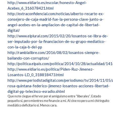
http://www.eldiario.es/escolar/honesto-Angel-
Acebes_6_316078421.html
http://extraconfidencial.com/noticias/alberto-recarte-ex-
consejero-de-caja-madrid-fue-la-persona-clave-junto-a-
angel-acebes-en-la-ampliacion-de-capital-de-libertad-
digital/
http://www.elplural.com/2015/02/20/losantos-se-libra-de-
ser-imputado-por-la-financiacion-de-su-grupo-mediatico-
con-la-caja-b-del-pp
http://ramblalibre.com/2016/08/02/losantos-siempre-
bailando-con-corruptos/
http://politica.elpais.com/politica/2014/10/28/actualidad/
http://www.eldiario.es/politica/Piden-Ruz-Jimenez-
Losantos-LD_0_318818473.html
http://www.periodistadigital.com/periodismo/tv/2014/11/05/
rosa-quintana-federico-jimenez-losantos-acciones-libertad-
digital-pp-telecinco-esradio.shtml
Que no te ciegue el fervor por el amiguismo entre “liberales”. Estado
pequeño sí, pero mientres me financie a mí. Al cine no pero a mi chiringuito
mediático deficitario sí. Menos cara.