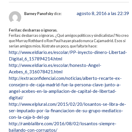
agosto 8, 2016 a las 22:39
Barney Panofsky
dice:
Ferilas: desbarras o ignoras.
Ferilas: desbarras o ignoras. ¿Qué amigos políticos y sindicalistas? No creo
que Murray Rothbard o Ron Paul hayan pisado nunca Cajamadrid. Esos sí
serían amigos míos. Ilústrate un poco, que falta te hace:
http://www.eldiario.es/escolar/PP-inyecto-dinero-Libertad-
Digital_6_157894214.html
http://www.eldiario.es/escolar/honesto-Angel-
Acebes_6_316078421.html
http://extraconfidencial.com/noticias/alberto-recarte-ex-
consejero-de-caja-madrid-fue-la-persona-clave-junto-a-
angel-acebes-en-la-ampliacion-de-capital-de-libertad-
digital/
http://www.elplural.com/2015/02/20/losantos-se-libra-de-
ser-imputado-por-la-financiacion-de-su-grupo-mediatico-
con-la-caja-b-del-pp
http://ramblalibre.com/2016/08/02/losantos-siempre-
bailando-con-corruptos/