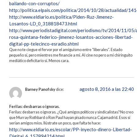
bailando-con-corruptos/
http://politica.elpais.com/politica/2014/10/28/actualidad/
http://www.eldiario.es/politica/Piden-Ruz-Jimenez-
Losantos-LD_0_318818473.html
http://www.periodistadigital.com/periodismo/tv/2014/11/05/
rosa-quintana-federico-jimenez-losantos-acciones-libertad-
digital-pp-telecinco-esradio.shtml
Que no te ciegue el fervor por el amiguismo entre “liberales”. Estado
pequeño sí, pero mientres me financie a mí. Al cine no pero a mi chiringuito
mediático deficitario sí. Menos cara.
agosto 8, 2016 a las 22:40
Barney Panofsky
dice:
Ferilas: desbarras o ignoras.
Ferilas: desbarras o ignoras. ¿Qué amigos políticos y sindicalistas? No creo
que Murray Rothbard o Ron Paul hayan pisado nunca Cajamadrid. Esos sí
serían amigos míos. Ilústrate un poco, que falta te hace:
http://www.eldiario.es/escolar/PP-inyecto-dinero-Libertad-
Digital_6_157894214.html