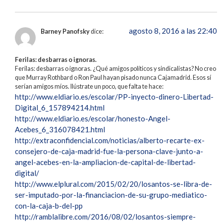
agosto 8, 2016 a las 22:40
Barney Panofsky
dice:
Ferilas: desbarras o ignoras.
Ferilas: desbarras o ignoras. ¿Qué amigos políticos y sindicalistas? No creo
que Murray Rothbard o Ron Paul hayan pisado nunca Cajamadrid. Esos sí
serían amigos míos. Ilústrate un poco, que falta te hace:
http://www.eldiario.es/escolar/PP-inyecto-dinero-Libertad-
Digital_6_157894214.html
http://www.eldiario.es/escolar/honesto-Angel-
Acebes_6_316078421.html
http://extraconfidencial.com/noticias/alberto-recarte-ex-
consejero-de-caja-madrid-fue-la-persona-clave-junto-a-
angel-acebes-en-la-ampliacion-de-capital-de-libertad-
digital/
http://www.elplural.com/2015/02/20/losantos-se-libra-de-
ser-imputado-por-la-financiacion-de-su-grupo-mediatico-
con-la-caja-b-del-pp
http://ramblalibre.com/2016/08/02/losantos-siempre-