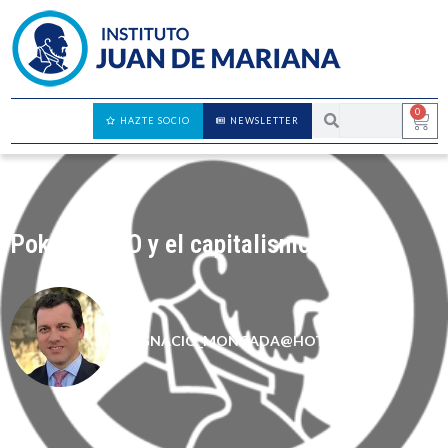
0
HAZTE SOCIO
NEWSLETTER
Pokémon GO y el capitalismo
IGNACIO_MONCADA@HOTMAIL.COM