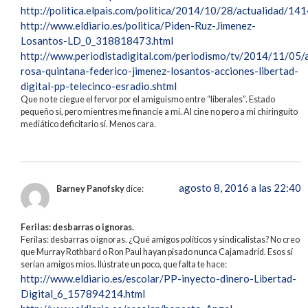
http://politica.elpais.com/politica/2014/10/28/actualidad/
http://www.eldiario.es/politica/Piden-Ruz-Jimenez-
Losantos-LD_0_318818473.html
http://www.periodistadigital.com/periodismo/tv/2014/11/05/
rosa-quintana-federico-jimenez-losantos-acciones-libertad-
digital-pp-telecinco-esradio.shtml
Que no te ciegue el fervor por el amiguismo entre “liberales”. Estado
pequeño sí, pero mientres me financie a mí. Al cine no pero a mi chiringuito
mediático deficitario sí. Menos cara.
agosto 8, 2016 a las 22:40
Barney Panofsky
dice:
Ferilas: desbarras o ignoras.
Ferilas: desbarras o ignoras. ¿Qué amigos políticos y sindicalistas? No creo
que Murray Rothbard o Ron Paul hayan pisado nunca Cajamadrid. Esos sí
serían amigos míos. Ilústrate un poco, que falta te hace:
http://www.eldiario.es/escolar/PP-inyecto-dinero-Libertad-
Digital_6_157894214.html