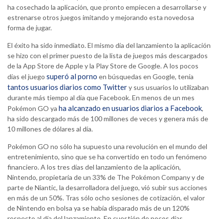
ha cosechado la aplicación, que pronto empiecen a desarrollarse y
estrenarse otros juegos imitando y mejorando esta novedosa
forma de jugar.
El éxito ha sido inmediato. El mismo día del lanzamiento la aplicación
se hizo con el primer puesto de la lista de juegos más descargados
de la App Store de Apple y la Play Store de Google. A los pocos
superó al porno
días el juego
en búsquedas en Google, tenía
tantos usuarios diarios como Twitter
y sus usuarios lo utilizaban
durante más tiempo al día que Facebook. En menos de un mes
ha alcanzado en usuarios diarios a Facebook
Pokémon GO ya
,
ha sido descargado más de 100 millones de veces y genera más de
10 millones de dólares al día.
Pokémon GO no sólo ha supuesto una revolución en el mundo del
entretenimiento, sino que se ha convertido en todo un fenómeno
financiero. A los tres días del lanzamiento de la aplicación,
Nintendo, propietaria de un 33% de The Pokémon Company y de
parte de Niantic, la desarrolladora del juego, vió subir sus acciones
en más de un 50%. Tras sólo ocho sesiones de cotización, el valor
de Nintendo en bolsa ya se había disparado más de un 120%
respecto al día del lanzamiento. En cuestión de pocos días,