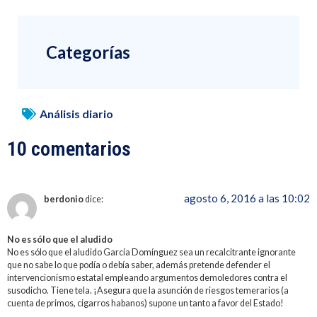
Categorías
Análisis diario
10 comentarios
agosto 6, 2016 a las 10:02
berdonio
dice:
No es sólo que el aludido
No es sólo que el aludido García Domínguez sea un recalcitrante ignorante
que no sabe lo que podía o debía saber, además pretende defender el
intervencionismo estatal empleando argumentos demoledores contra el
susodicho. Tiene tela. ¡Asegura que la asunción de riesgos temerarios (a
cuenta de primos, cigarros habanos) supone un tanto a favor del Estado!