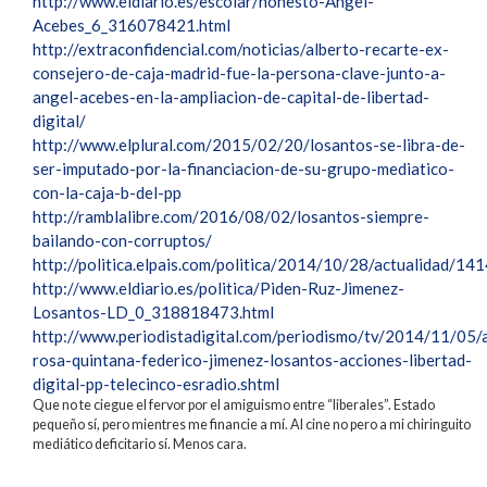
http://www.eldiario.es/escolar/honesto-Angel-
Acebes_6_316078421.html
http://extraconfidencial.com/noticias/alberto-recarte-ex-
consejero-de-caja-madrid-fue-la-persona-clave-junto-a-
angel-acebes-en-la-ampliacion-de-capital-de-libertad-
digital/
http://www.elplural.com/2015/02/20/losantos-se-libra-de-
ser-imputado-por-la-financiacion-de-su-grupo-mediatico-
con-la-caja-b-del-pp
http://ramblalibre.com/2016/08/02/losantos-siempre-
bailando-con-corruptos/
http://politica.elpais.com/politica/2014/10/28/actualidad/
http://www.eldiario.es/politica/Piden-Ruz-Jimenez-
Losantos-LD_0_318818473.html
http://www.periodistadigital.com/periodismo/tv/2014/11/05/
rosa-quintana-federico-jimenez-losantos-acciones-libertad-
digital-pp-telecinco-esradio.shtml
Que no te ciegue el fervor por el amiguismo entre “liberales”. Estado
pequeño sí, pero mientres me financie a mí. Al cine no pero a mi chiringuito
mediático deficitario sí. Menos cara.