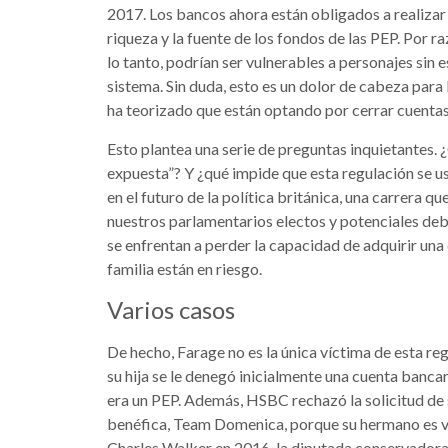
2017. Los bancos ahora están obligados a realizar u
riqueza y la fuente de los fondos de las PEP. Por ra
lo tanto, podrían ser vulnerables a personajes si
sistema. Sin duda, esto es un dolor de cabeza para
ha teorizado que están optando por cerrar cuentas
Esto plantea una serie de preguntas inquietantes. 
expuesta”? Y ¿qué impide que esta regulación se us
en el futuro de la política británica, una carrera q
nuestros parlamentarios electos y potenciales deb
se enfrentan a perder la capacidad de adquirir un
familia están en riesgo.
Varios casos
De hecho, Farage no es la única víctima de esta re
su hija se le denegó inicialmente una cuenta banca
era un PEP. Además, HSBC rechazó la solicitud de 
benéfica, Team Domenica, porque su hermano es vi
Charles Walker en 2016, la diputada conservadora