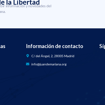
e la Libertad
ibir información y novedades del
ana.
nas
Información de contacto
Sí
C/ del Ángel, 2, 28005 Madrid
info@juandemariana.org