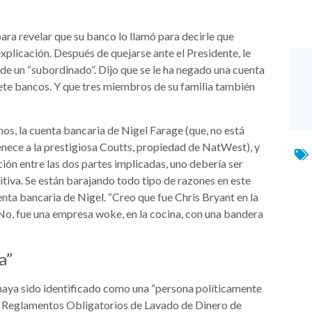
ra revelar que su banco lo llamó para decirle que
xplicación. Después de quejarse ante el Presidente, le
 de un “subordinado”. Dijo que se le ha negado una cuenta
iete bancos. Y que tres miembros de su familia también
inos, la cuenta bancaria de Nigel Farage (que, no está
ece a la prestigiosa Coutts, propiedad de NatWest), y
ción entre las dos partes implicadas, uno debería ser
nitiva. Se están barajando todo tipo de razones en este
nta bancaria de Nigel. “Creo que fue Chris Bryant en la
 “No, fue una empresa woke, en la cocina, con una bandera
a”
haya sido identificado como una “persona políticamente
los Reglamentos Obligatorios de Lavado de Dinero de