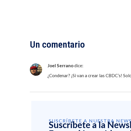
Un comentario
Joel Serrano
dice:
¿Condenar? ¡Si van a crear las CBDC’s! So
SUSCRÍBETE A NUESTRA NEW
Suscríbete a la News