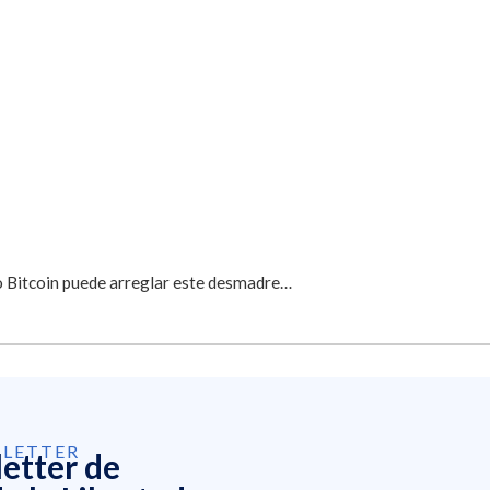
lo Bitcoin puede arreglar este desmadre…
SLETTER
letter de