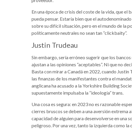
proveedor.
En una época de crisis del coste de la vida, que el
pueda pensar. Estaría bien que el autodenominado
sobre su difícil situación, pero en el mundo de la p
políticamente neutrales no sean tan “clickbaity”.
Justin Trudeau
Sin embargo, sería erróneo sugerir que los bancos
ajustan a las opiniones “aceptables”. Ni que no dec
Basta con mirar a Canadá en 2022, cuando Justin
las finanzas de los manifestantes contra el mandato 
anglicana ha acusado a la Yorkshire Building Soci
supuestamente impulsaba la “ideología” trans.
Una cosa es segura: en 2023 no es razonable espera
cierres bruscos se deben a una aversión extrema al 
capacidad de alguien para desenvolverse en una so
peligroso. Por una vez, tanto la izquierda como 