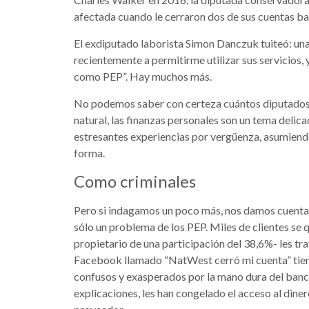
afectada cuando le cerraron dos de sus cuentas ban
El exdiputado laborista Simon Danczuk tuiteó: un
recientemente a permitirme utilizar sus servicios,
como PEP”. Hay muchos más.
No podemos saber con certeza cuántos diputados y
natural, las finanzas personales son un tema deli
estresantes experiencias por vergüenza, asumiend
forma.
Como criminales
Pero si indagamos un poco más, nos damos cuenta d
sólo un problema de los PEP. Miles de clientes se 
propietario de una participación del 38,6%- les t
Facebook llamado “NatWest cerró mi cuenta” tien
confusos y exasperados por la mano dura del banco.
explicaciones, les han congelado el acceso al dine