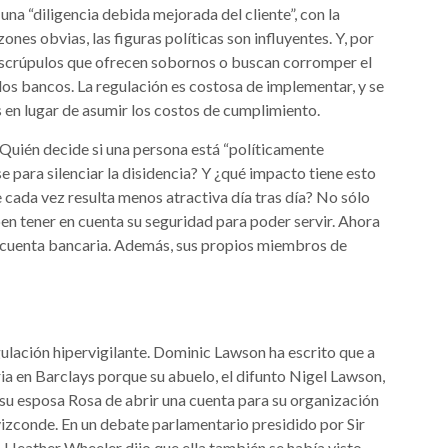
na “diligencia debida mejorada del cliente”, con la
zones obvias, las figuras políticas son influyentes. Y, por
n escrúpulos que ofrecen sobornos o buscan corromper el
 los bancos. La regulación es costosa de implementar, y se
 en lugar de asumir los costos de cumplimiento.
¿Quién decide si una persona está “políticamente
e para silenciar la disidencia? Y ¿qué impacto tiene esto
ue cada vez resulta menos atractiva día tras día? No sólo
en tener en cuenta su seguridad para poder servir. Ahora
a cuenta bancaria. Además, sus propios miembros de
gulación hipervigilante. Dominic Lawson ha escrito que a
ria en Barclays porque su abuelo, el difunto Nigel Lawson,
su esposa Rosa de abrir una cuenta para su organización
zconde. En un debate parlamentario presidido por Sir
 Heather Wheeler dijo que ella también se había visto