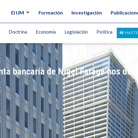
El IJM
Formación
Investigación
Publicacion
Doctrina
Economía
Legislación
Política
HAZTE
nta bancaria de Nigel Farage nos deb