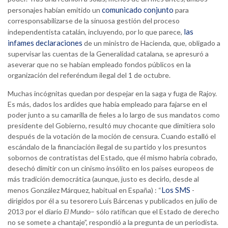
comunicado conjunto
personajes habían emitido un
para
corresponsabilizarse de la sinuosa gestión del proceso
las
independentista catalán, incluyendo, por lo que parece,
infames declaraciones
de un ministro de Hacienda, que, obligado a
supervisar las cuentas de la Generalidad catalana, se apresuró a
aseverar que no se habían empleado fondos públicos en la
organización del referéndum ilegal del 1 de octubre.
Muchas incógnitas quedan por despejar en la saga y fuga de Rajoy.
Es más, dados los ardides que había empleado para fajarse en el
poder junto a su camarilla de fieles a lo largo de sus mandatos como
presidente del Gobierno, resultó muy chocante que dimitiera solo
después de la votación de la moción de censura. Cuando estalló el
escándalo de la financiación ilegal de su partido y los presuntos
sobornos de contratistas del Estado, que él mismo habría cobrado,
desechó dimitir con un cinismo insólito en los países europeos de
más tradición democrática (aunque, justo es decirlo, desde al
Los SMS
menos González Márquez, habitual en España) : “
-
dirigidos por él a su tesorero Luís Bárcenas y publicados en julio de
2013 por el diario
El Mundo
– sólo ratifican que el Estado de derecho
no se somete a chantaje”, respondió a la pregunta de un periodista.