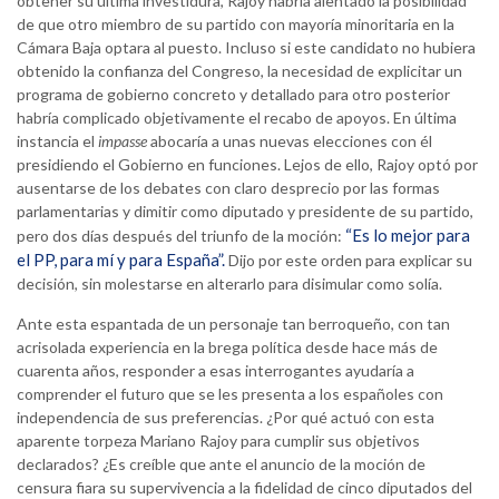
obtener su última investidura, Rajoy habría alentado la posibilidad
de que otro miembro de su partido con mayoría minoritaria en la
Cámara Baja optara al puesto. Incluso si este candidato no hubiera
obtenido la confianza del Congreso, la necesidad de explicitar un
programa de gobierno concreto y detallado para otro posterior
habría complicado objetivamente el recabo de apoyos. En última
instancia el
impasse
abocaría a unas nuevas elecciones con él
presidiendo el Gobierno en funciones. Lejos de ello, Rajoy optó por
ausentarse de los debates con claro desprecio por las formas
parlamentarias y dimitir como diputado y presidente de su partido,
“Es lo mejor para
pero dos días después del triunfo de la moción:
el PP, para mí y para España”.
Dijo por este orden para explicar su
decisión, sin molestarse en alterarlo para disimular como solía.
Ante esta espantada de un personaje tan berroqueño, con tan
acrisolada experiencia en la brega política desde hace más de
cuarenta años, responder a esas interrogantes ayudaría a
comprender el futuro que se les presenta a los españoles con
independencia de sus preferencias. ¿Por qué actuó con esta
aparente torpeza Mariano Rajoy para cumplir sus objetivos
declarados? ¿Es creíble que ante el anuncio de la moción de
censura fiara su supervivencia a la fidelidad de cinco diputados del