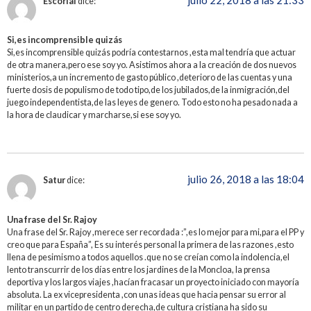
Escorial
dice:
Si,es incomprensible quizás
Si,es incomprensible quizás podría contestarnos ,esta mal tendría que actuar
de otra manera,pero ese soy yo. Asistimos ahora a la creación de dos nuevos
ministerios,a un incremento de gasto público ,deterioro de las cuentas y una
fuerte dosis de populismo de todo tipo,de los jubilados,de la inmigración,del
juego independentista,de las leyes de genero. Todo esto no ha pesado nada a
la hora de claudicar y marcharse,si ese soy yo.
julio 26, 2018 a las 18:04
Satur
dice:
Una frase del Sr. Rajoy
Una frase del Sr. Rajoy ,merece ser recordada :”,es lo mejor para mi,para el PP y
creo que para España”, Es su interés personal la primera de las razones ,esto
llena de pesimismo a todos aquellos .que no se creían como la indolencia,el
lento transcurrir de los días entre los jardines de la Moncloa, la prensa
deportiva y los largos viajes ,hacían fracasar un proyecto iniciado con mayoría
absoluta. La ex vicepresidenta ,con unas ideas que hacia pensar su error al
militar en un partido de centro derecha,de cultura cristiana ha sido su