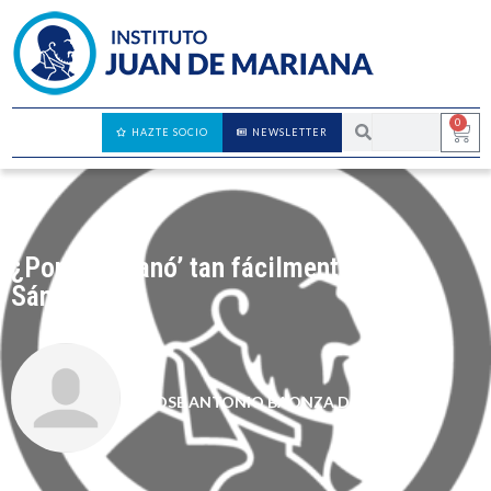
0
HAZTE SOCIO
NEWSLETTER
¿Por qué ‘ganó’ tan fácilmente Pedro
Sánchez?
JOSE ANTONIO BAONZA DIAZ