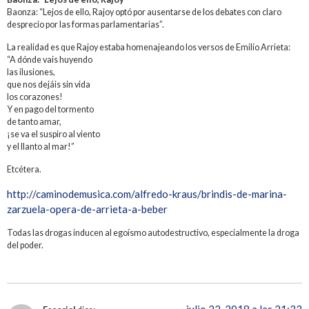
Baonza: “Lejos de ello, Rajoy optó por ausentarse de los debates con claro
desprecio por las formas parlamentarias”.
La realidad es que Rajoy estaba homenajeando los versos de Emilio Arrieta:
“A dónde vais huyendo
las ilusiones,
que nos dejáis sin vida
los corazones!
Y en pago del tormento
de tanto amar,
¡se va el suspiro al viento
y el llanto al mar!”
Etcétera.
http://caminodemusica.com/alfredo-kraus/brindis-de-marina-
zarzuela-opera-de-arrieta-a-beber
Todas las drogas inducen al egoísmo autodestructivo, especialmente la droga
del poder.
julio 22, 2018 a las 21:33