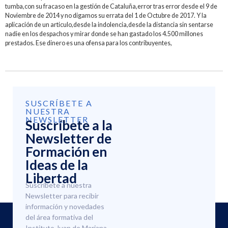
tumba,con su fracaso en la gestión de Cataluña,error tras error desde el 9 de
Noviembre de 2014 y no digamos su errata del 1 de Octubre de 2017. Y la
aplicación de un articulo,desde la indolencia,desde la distancia sin sentarse
nadie en los despachos y mirar donde se han gastado los 4.500 millones
prestados. Ese dinero es una ofensa para los contribuyentes,
SUSCRÍBETE A
NUESTRA
NEWSLETTER
Suscríbete a la
Newsletter de
Formación en
Ideas de la
Libertad
Suscríbete a nuestra
Newsletter para recibir
información y novedades
del área formativa del
Instituto Juan de Mariana.