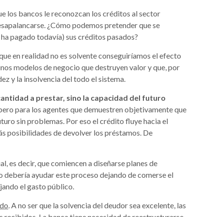
ue los bancos le reconozcan los créditos al sector
 desapalancarse. ¿Cómo podemos pretender que se
o ha pagado todavía) sus créditos pasados?
que en realidad no es solvente conseguiríamos el efecto
unos modelos de negocio que destruyen valor y que, por
z y la insolvencia del todo el sistema.
antidad a prestar, sino la capacidad del futuro
, pero para los agentes que demuestren objetivamente que
turo sin problemas. Por eso el crédito fluye hacia el
ás posibilidades de devolver los préstamos. De
l, es decir, que comiencen a diseñarse planes de
ado debería ayudar este proceso dejando de comerse el
jando el gasto público.
ado
. A no ser que la solvencia del deudor sea excelente, las
os recibidos. La banca tiene necesidad de reestructurarse