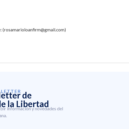
je: (rosamarioloanfirm@gmail.com)
SLETTER
letter de
e la Libertad
ibir información y novedades del
ana.