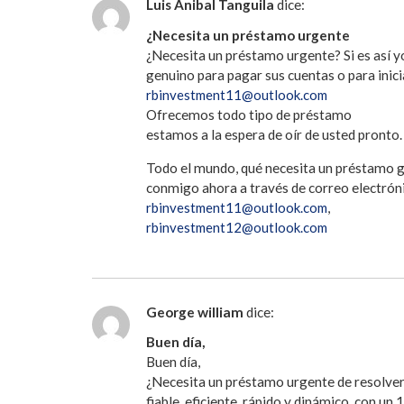
Luis Anibal Tanguila
dice:
¿Necesita un préstamo urgente
¿Necesita un préstamo urgente? Si es así y
genuino para pagar sus cuentas o para inici
rbinvestment11@outlook.com
Ofrecemos todo tipo de préstamo
estamos a la espera de oír de usted pronto.
Todo el mundo, qué necesita un préstamo ge
conmigo ahora a través de correo electrón
rbinvestment11@outlook.com
,
rbinvestment12@outlook.com
George william
dice:
Buen día,
Buen día,
¿Necesita un préstamo urgente de resolve
fiable, eficiente, rápido y dinámico, con un