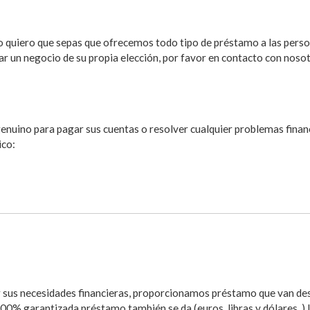
o quiero que sepas que ofrecemos todo tipo de préstamo a las perso
ar un negocio de su propia elección, por favor en contacto con noso
nuino para pagar sus cuentas o resolver cualquier problemas financ
ico:
r sus necesidades financieras, proporcionamos préstamo que van d
 100% garantizada préstamo también se da (euros, libras y dólares .) 