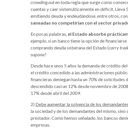
crowding out
en toda regla que surge como consecu
cuentas y caer sistemáticamente en déficit. Lleva 5
emitiendo deuda y endeudándose, entre otros, con
saneadas no competirían con el sector privado
En pocas palabras,
el Estado absorbe prácticam
ejemplo, si un banco tiene la opción de financiars
comprando deuda soberana del Estado (
carry trad
supone?
Desde hace unos 5 años la demanda de crédito de
el crédito concedido a las administraciones públi
financieras deniegan hasta un 70% de solicitudes 
descendido casi un 12% desde noviembre de 2008 y
17% desde abril del 2009.
2)
Debe aumentar la solvencia de los demandante
la sociedad y de los demandantes del mismo, sino d
prestador. Como hemos señalado, los bancos deni
empresas.