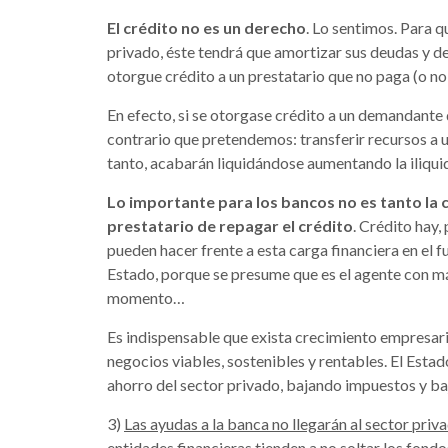
El crédito no es un derecho
. Lo sentimos. Para q
privado, éste tendrá que amortizar sus deudas y
otorgue crédito a un prestatario que no paga (o n
En efecto, si se otorgase crédito a un demandante 
contrario que pretendemos: transferir recursos a 
tanto, acabarán liquidándose aumentando la iliquide
Lo importante para los bancos no es tanto la c
prestatario de repagar el crédito
. Crédito hay
pueden hacer frente a esta carga financiera en el fu
Estado, porque se presume que es el agente con m
momento…
Es indispensable que exista crecimiento empresaria
negocios viables, sostenibles y rentables. El Est
ahorro del sector privado, bajando impuestos y ba
3)
Las ayudas a la banca no llegarán al sector priv
entidades financieras tienden a no soltar los fond