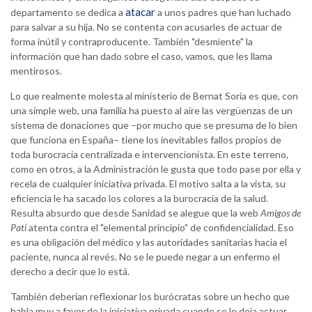
atacar
departamento se dedica a
a unos padres que han luchado
para salvar a su hija. No se contenta con acusarles de actuar de
forma inútil y contraproducente. También "desmiente" la
información que han dado sobre el caso, vamos, que les llama
mentirosos.
Lo que realmente molesta al ministerio de Bernat Soria es que, con
una simple web, una familia ha puesto al aire las vergüenzas de un
sistema de donaciones que –por mucho que se presuma de lo bien
que funciona en España– tiene los inevitables fallos propios de
toda burocracia centralizada e intervencionista. En este terreno,
como en otros, a la Administración le gusta que todo pase por ella y
recela de cualquier iniciativa privada. El motivo salta a la vista, su
eficiencia le ha sacado los colores a la burocracia de la salud.
Resulta absurdo que desde Sanidad se alegue que la web
Amigos de
Pati
atenta contra el "elemental principio" de confidencialidad. Eso
es una obligación del médico y las autoridades sanitarias hacia el
paciente, nunca al revés. No se le puede negar a un enfermo el
derecho a decir que lo está.
También deberían reflexionar los burócratas sobre un hecho que
habla muy a favor de la iniciativa privada cuando se le deja actuar