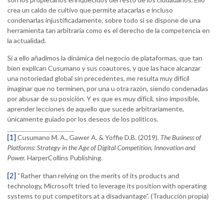
crea un caldo de cultivo que permite atacarlas e incluso
condenarlas injustificadamente, sobre todo si se dispone de una
herramienta tan arbitraria como es el derecho de la competencia en
la actualidad.
Si a ello añadimos la dinámica del negocio de plataformas, que tan
bien explican Cusumano y sus coautores, y que las hace alcanzar
una notoriedad global sin precedentes, me resulta muy difícil
imaginar que no terminen, por una u otra razón, siendo condenadas
por abusar de su posición. Y es que es muy difícil, sino imposible,
aprender lecciones de aquello que sucede arbitrariamente,
únicamente guiado por los deseos de los políticos.
[1]
Cusumano M. A., Gawer A. & Yoffie D.B. (2019).
The Business of
Platforms: Strategy in the Age of Digital Competition, Innovation and
Power.
HarperCollins Publishing.
[2]
“Rather than relying on the merits of its products and
technology, Microsoft tried to leverage its position with operating
systems to put competitors at a disadvantage”. (Traducción propia)