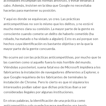
actividades incumplían las normas antitrust, y evitar llevarlas a
cabo. Además, insisten en la idea que Google no necesitaba
hacerlas para mantener su posición.
Y aquí es donde se equivocan, yo creo. Las prácticas
anticompetitivas no son lo mismo que los delitos, y no está ni
mucho menos clara su comisión. La mayor parte de la gente es
consciente cuando comete un delito de haberlo cometido (ha
robado, ha matado o ha violado a alguien). Esto es así porque son
hechos cuya identificación es bastante objetiva y en la que la
mayor parte de la gente concuerda.
No ocurre así con las prácticas anticompetitivas, por mucho que te
las cuenten como si aquello fuera lo más horrible del mundo.
Viéndolas a posteriori, suena fatal eso de Microsoft impidiera a los
fabricantes la instalación de navegadores diferentes a Explorer, o
que Google requiriera de los fabricantes de terminales la
instalación de Chrome. Pero lo cierto es que ni siquiera los
interesados podían saber que dichas prácticas iban a ser
consideradas ilegales por algunas instituciones.
En otras palabras, la identificación de una práctica como
anticompetitiva solo puede hacerse mediante una teoría