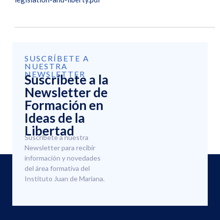
SUSCRÍBETE A
NUESTRA
NEWSLETTER
Suscríbete a la
Newsletter de
Formación en
Ideas de la
Libertad
Suscríbete a nuestra
Newsletter para recibir
información y novedades
del área formativa del
Instituto Juan de Mariana.