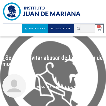
0
HAZTE SOCIO
NEWSLETTER
¿Se puede evitar abusar de la posición de
monopolio?
FERNANDO HERRERA-GONZÁLEZ