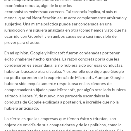
económica robusta, algo de lo que los
economistas
mainstream
carecen. Tal carencia implica, ni más ni
menos, que tal identificación es un acto completamente arbitrario y
subjetivo. Una misma práctica puede ser condenada en una
jurisdicción y ni siquiera analizada en otra (como hemos visto que ha
ocurrido con Google), y en ambos casos será casi imposible de
prever para el actor.
En mi opinión, Google y Microsoft fueron condenadas por tener
éxito y haberse hecho grandes. La razón concreta por la que les
condenaron es secundaria: si no hubiera sido por esas conductas,
hubieran buscado otra disculpa. Y es por ello que digo que Google
no podía aprender de la experiencia de Microsoft. Aunque Google
hubiera sido exquisitamente respetuosa en los cánones de
comportamiento fijados para Microsoft, por algún otro lado hubiera
saltado la liebre. Y, de nuevo, nos parecería escandalosa la
conducta de Google explicada a posteriori, e increíble que no la
hubiera anticipado.
Lo cierto es que las empresas que tienen éxito y triunfan, son
objeto de envidia de sus competidores y de los políticos, como lo
son los propietarios enriquecidos del resto de los ciudadanos. Ello