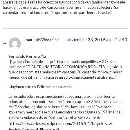
Los trabajos de Teece los conozco (algunos con Sidak), y también tengo desde
hace tiempo ese artículo de Kaplow sin haberme animado a su lectura. Su
comentario es el último empujón que me faltaba para leerlo. Gracias!
noviembre 23, 2019 a las 12:43
Joan Lluïs Vives
dice:
Fernando Herrera: “la
“[L]a identificación de una práctica como anticompetitiva SOLO puede
hacerse MEDIANTE UNA TEORÍA ECONÓMICA ROBUSTA, algo de lo
que los economistas mainstream carecen. Tal carencia implica, ni más ni
menos, que tal identificación es un acto completamente arbitrario…”
Muy buen arículo. Felicitaciones al autor.
Un estudio sobre estas cuestiones (desde una aproximación teórica
robusta) puede encontrarse también en el capítulo XV del tercer volumen
de “Derecho, legislación y libertad” de Hayek, titulado “Política del
gobierno y mercado” (se puede encontrar en las páginas 65-97 “tris” del
siguiente enlace, esto es, “del final”, en el tercer volumen):
https://libsa.files.wordpress.com/2015/01/hayek-law-
legislation-and-liberty.pdf