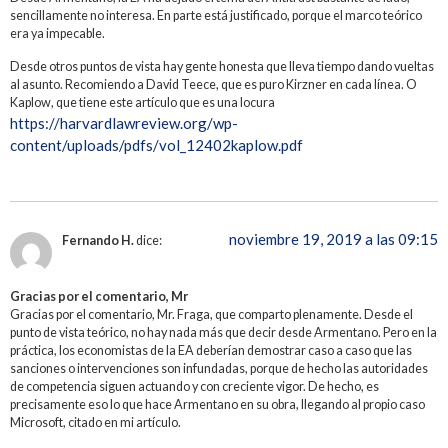
sencillamente no interesa. En parte está justificado, porque el marco teórico
era ya impecable.
Desde otros puntos de vista hay gente honesta que lleva tiempo dando vueltas
al asunto. Recomiendo a David Teece, que es puro Kirzner en cada línea. O
Kaplow, que tiene este artículo que es una locura
https://harvardlawreview.org/wp-
content/uploads/pdfs/vol_12402kaplow.pdf
noviembre 19, 2019 a las 09:15
Fernando H.
dice:
Gracias por el comentario, Mr
Gracias por el comentario, Mr. Fraga, que comparto plenamente. Desde el
punto de vista teórico, no hay nada más que decir desde Armentano. Pero en la
práctica, los economistas de la EA deberían demostrar caso a caso que las
sanciones o intervenciones son infundadas, porque de hecho las autoridades
de competencia siguen actuando y con creciente vigor. De hecho, es
precisamente eso lo que hace Armentano en su obra, llegando al propio caso
Microsoft, citado en mi artículo.