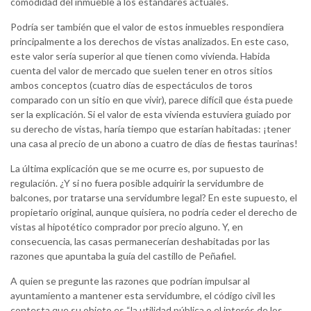
comodidad del inmueble a los estándares actuales.
Podría ser también que el valor de estos inmuebles respondiera
principalmente a los derechos de vistas analizados. En este caso,
este valor sería superior al que tienen como vivienda. Habida
cuenta del valor de mercado que suelen tener en otros sitios
ambos conceptos (cuatro días de espectáculos de toros
comparado con un sitio en que vivir), parece difícil que ésta puede
ser la explicación. Si el valor de esta vivienda estuviera guiado por
su derecho de vistas, haría tiempo que estarían habitadas: ¡tener
una casa al precio de un abono a cuatro de días de fiestas taurinas!
La última explicación que se me ocurre es, por supuesto de
regulación. ¿Y si no fuera posible adquirir la servidumbre de
balcones, por tratarse una servidumbre legal? En este supuesto, el
propietario original, aunque quisiera, no podría ceder el derecho de
vistas al hipotético comprador por precio alguno. Y, en
consecuencia, las casas permanecerían deshabitadas por las
razones que apuntaba la guía del castillo de Peñafiel.
A quien se pregunte las razones que podrían impulsar al
ayuntamiento a mantener esta servidumbre, el código civil les
contesta que su objeto es “la utilidad pública o el interés de los