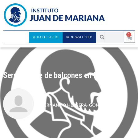
0
HAZTE SOCIO
NEWSLETTER
Servidumbre de balcones en Peñafiel
FERNANDO HERRERA-GONZÁLEZ