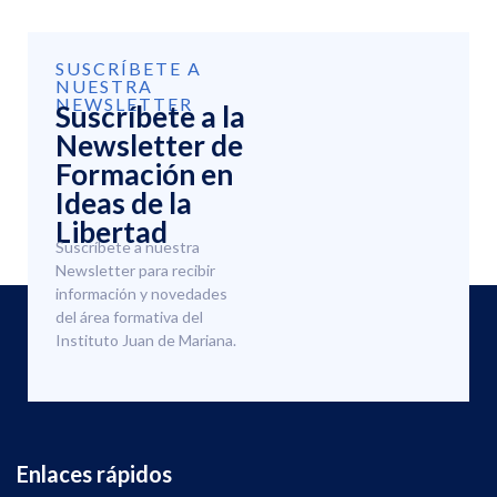
SUSCRÍBETE A
NUESTRA
NEWSLETTER
Suscríbete a la
Newsletter de
Formación en
Ideas de la
Libertad
Suscríbete a nuestra
Newsletter para recibir
información y novedades
del área formativa del
Instituto Juan de Mariana.
Enlaces rápidos