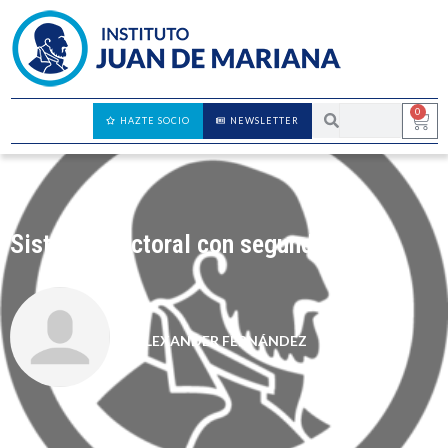
0
HAZTE SOCIO
NEWSLETTER
Sistema electoral con segunda vuelta
ALEXANDER FERNÁNDEZ