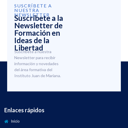
SUSCRÍBETE A
NUESTRA
NEWSLETTER
Suscríbete a la
Newsletter de
Formación en
Ideas de la
Libertad
Suscríbete a nuestra
Newsletter para recibir
información y novedades
del área formativa del
Instituto Juan de Mariana.
Enlaces rápidos
Inicio