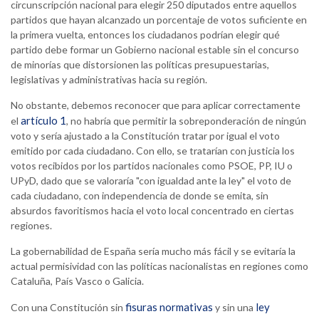
circunscripción nacional para elegir 250 diputados entre aquellos
partidos que hayan alcanzado un porcentaje de votos suficiente en
la primera vuelta, entonces los ciudadanos podrían elegir qué
partido debe formar un Gobierno nacional estable sin el concurso
de minorías que distorsionen las políticas presupuestarias,
legislativas y administrativas hacia su región.
No obstante, debemos reconocer que para aplicar correctamente
artículo 1
el
, no habría que permitir la sobreponderación de ningún
voto y sería ajustado a la Constitución tratar por igual el voto
emitido por cada ciudadano. Con ello, se tratarían con justicia los
votos recibidos por los partidos nacionales como PSOE, PP, IU o
UPyD, dado que se valoraría "con igualdad ante la ley" el voto de
cada ciudadano, con independencia de donde se emita, sin
absurdos favoritismos hacia el voto local concentrado en ciertas
regiones.
La gobernabilidad de España sería mucho más fácil y se evitaría la
actual permisividad con las políticas nacionalistas en regiones como
Cataluña, País Vasco o Galicia.
fisuras normativas
ley
Con
una Constitución sin
y sin una